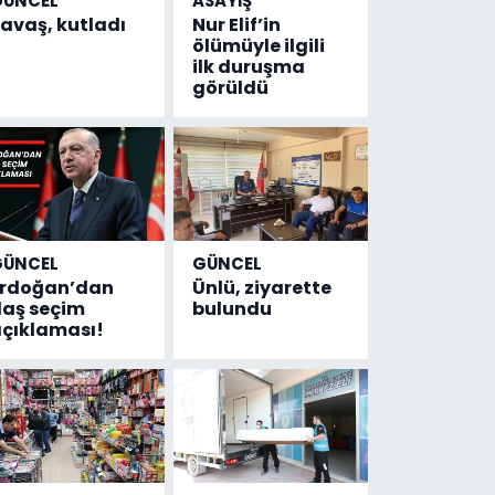
GÜNCEL
ASAYİŞ
avaş, kutladı
Nur Elif’in
ölümüyle ilgili
ilk duruşma
görüldü
GÜNCEL
GÜNCEL
Erdoğan’dan
Ünlü, ziyarette
laş seçim
bulundu
çıklaması!