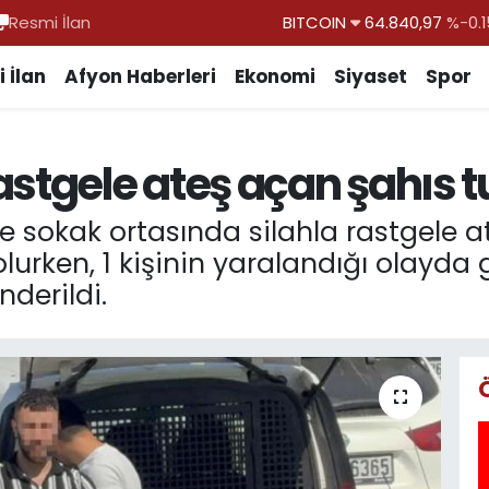
Resmi İlan
DOLAR
47,7436
%0.1
EURO
55,2510
%0.3
 İlan
Afyon Haberleri
Ekonomi
Siyaset
Spor
STERLİN
64,4811
%0.3
GRAM ALTIN
6660.55
%
astgele ateş açan şahıs t
BİST100
13.779
%-1
BITCOIN
64.840,97
%-0.1
 sokak ortasında silahla rastgele ate
rken, 1 kişinin yaralandığı olayda g
derildi.