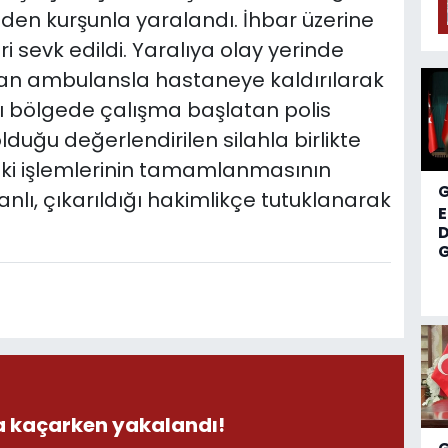
den kurşunla yaralandı. İhbar üzerine
ri sevk edildi. Yaralıya olay yerinde
an ambulansla hastaneye kaldırılarak
sı bölgede çalışma başlatan polis
 olduğu değerlendirilen silahla birlikte
eki işlemlerinin tamamlanmasının
nlı, çıkarıldığı hakimlikçe tutuklanarak
D
G
la kaçarken yakalandı!