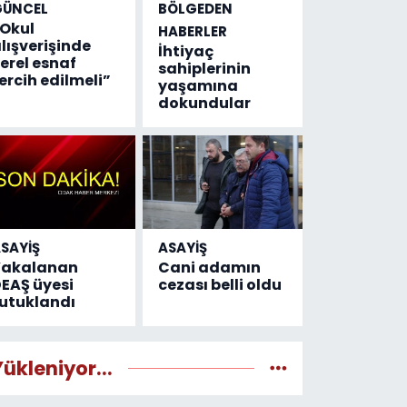
GÜNCEL
BÖLGEDEN
Okul
HABERLER
lışverişinde
İhtiyaç
erel esnaf
sahiplerinin
ercih edilmeli”
yaşamına
dokundular
SAYİŞ
ASAYİŞ
Yakalanan
Cani adamın
EAŞ üyesi
cezası belli oldu
utuklandı
Yükleniyor...