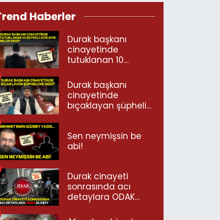
Trend Haberler
Durak başkanı
cinayetinde
tutuklanan 10
şüpheli ayrı ayrı
neler dedi?
Durak başkanı
cinayetinde
bıçaklayan şüpheli
ne dedi?
Sen neymişsin be
abi!
Durak cinayeti
sonrasında acı
detaylara ODAK
ulaştı!