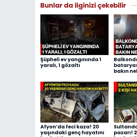
Bunlar da ilginizi çekebilir
Şüpheli ev yangınında 1
Balkonda
yaralı, 1 gözaltı
bataryası
bakın ne
Afyon’da feci kaza! 20
Sultand
yaşındaki genç hayatını
pazarı! 2