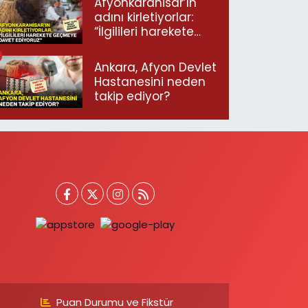
Afyonkarahisar’ın
adını kirletiyorlar:
“İlgilileri harekete
geçmeye davet
ediyoruz”
Ankara, Afyon Devlet
Hastanesini neden
takip ediyor?
Puan Durumu ve Fikstür