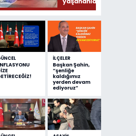
yaşananları
ODAK’a
anlattı
GÜNCEL
İLÇELER
ENFLASYONU
Başkan Şahin,
İZE
“şenliğe
ETİRECEĞİZ!
kaldığımız
yerden devam
ediyoruz”