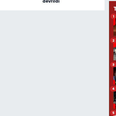
devrildi
1
2
3
4
5