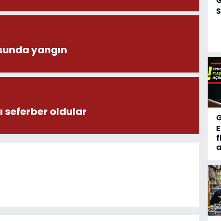
S
sunda yangın
 seferber oldular
f
a