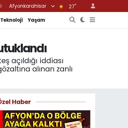
Afyonkarahisar
°
8
27
2
Teknoloji
Yaşam
8
0
utuklandı
4
5
ş açıldığı iddiası
özaltına alınan zanlı
Özel Haber