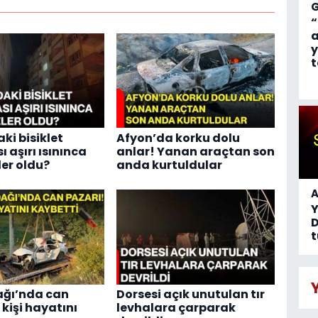
“
a
y
t
ki bisiklet
Afyon’da korku dolu
 aşırı ısınınca
anlar! Yanan araçtan son
ler oldu?
anda kurtuldular
A
D
t
ağı’nda can
Dorsesi açık unutulan tır
 kişi hayatını
levhalara çarparak