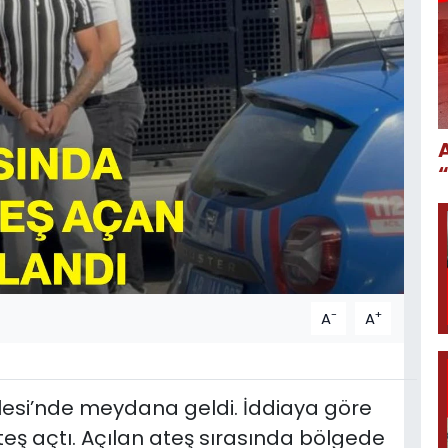
-
+
A
A
lesi’nde meydana geldi. İddiaya göre
teş açtı. Açılan ateş sırasında bölgede