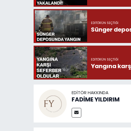
EDITÖRÜN SEÇTIĞI
Sünger depo
EDITÖRÜN SEÇTIĞI
Yangına karşı
EDITÖR HAKKINDA
FADİME YILDIRIM