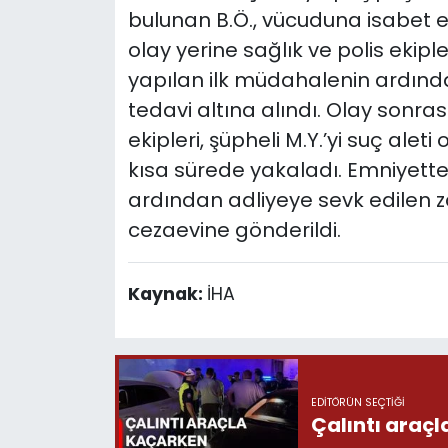
bulunan B.Ö., vücuduna isabet e
olay yerine sağlık ve polis ekiple
yapılan ilk müdahalenin ardınd
tedavi altına alındı. Olay sonra
ekipleri, şüpheli M.Y.’yi suç aleti
kısa sürede yakaladı. Emniyett
ardından adliyeye sevk edilen za
cezaevine gönderildi.
Kaynak:
İHA
EDITÖRÜN SEÇTIĞI
Çalıntı araç