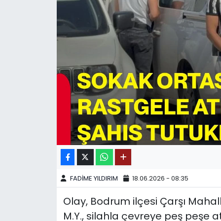
SPOR
11:11 MANŞET
FADİME YILDIRIM
18.06.2026 - 08:35
Olay, Bodrum ilçesi Çarşı Mahal
M.Y., silahla çevreye peş peşe a