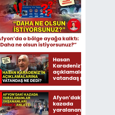
Afyon’da o bölge ayağa kalktı:
“Daha ne olsun istiyorsunuz?”
Hasan
Karadeniz’in
açıklamalarına
vatandaş ne
dedi?
Afyon’daki
kazada
yaralananlar