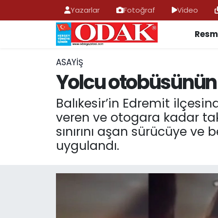
Yazarlar
Fotoğraf
Video
Resmi
AFYONKARAHİSAR HABERLERİ
Nöbetçi Eczaneler
Resmi İlan
Hava Durumu
ASAYİŞ
Yolcu otobüsünün 
ASAYİŞ
Trafik Durumu
Balıkesir’in Edremit ilçes
GÜNCEL
Süper Lig Puan Durumu ve Fikstür
veren ve otogara kadar taki
sınırını aşan sürücüye ve b
SİYASET
Tüm Manşetler
uygulandı.
EĞİTİM
Son Dakika Haberleri
MAGAZİN
Haber Arşivi
SAĞLIK