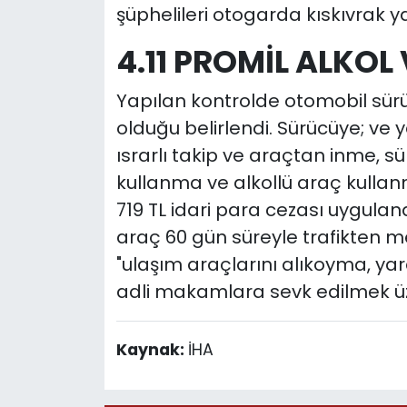
şüphelileri otogarda kıskıvrak y
4.11 PROMİL ALKOL
Yapılan kontrolde otomobil sürüc
olduğu belirlendi. Sürücüye; ve y
ısrarlı takip ve araçtan inme,
kullanma ve alkollü araç kull
719 TL idari para cezası uygulan
araç 60 gün süreyle trafikten men 
"ulaşım araçlarını alıkoyma, ya
adli makamlara sevk edilmek üze
Kaynak:
İHA