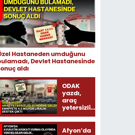
Özel Hastaneden umduğunu
bulamadı, Devlet Hastanesinde
sonuç aldı
ODAK
yazdı,
araç
yetersizliği
gündeme
geldi!
Emniyete
Afyon’da