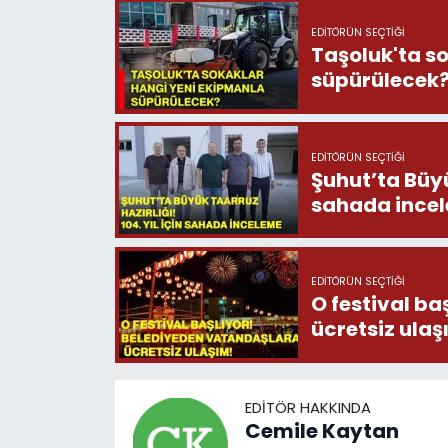
EDITÖRÜN SEÇTIĞI
Taşoluk'ta s
süpürülecek
EDITÖRÜN SEÇTIĞI
Şuhut’ta Büyük
sahada ince
EDITÖRÜN SEÇTIĞI
O festival b
ücretsiz ula
EDITÖR HAKKINDA
Cemile Kaytan