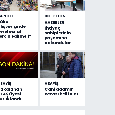
GÜNCEL
BÖLGEDEN
Okul
HABERLER
lışverişinde
İhtiyaç
erel esnaf
sahiplerinin
ercih edilmeli”
yaşamına
dokundular
SAYİŞ
ASAYİŞ
Yakalanan
Cani adamın
EAŞ üyesi
cezası belli oldu
utuklandı