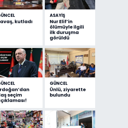
GÜNCEL
ASAYİŞ
avaş, kutladı
Nur Elif’in
ölümüyle ilgili
ilk duruşma
görüldü
GÜNCEL
GÜNCEL
Erdoğan’dan
Ünlü, ziyarette
laş seçim
bulundu
çıklaması!