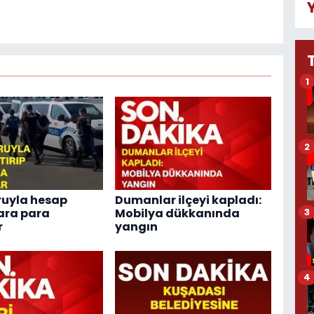
1
2
ruyla hesap
Dumanlar ilçeyi kapladı:
kara para
Mobilya dükkanında
3
r
yangın
4