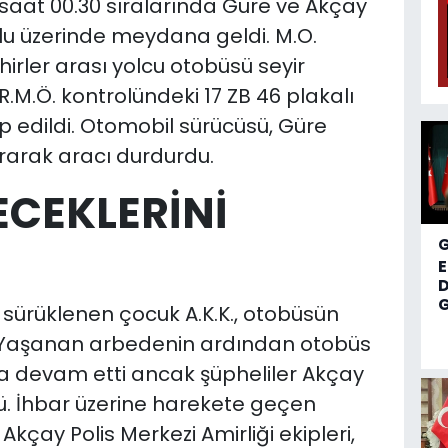
e saat 00.30 sıralarında Güre ve Akçay
lu üzerinde meydana geldi. M.O.
hirler arası yolcu otobüsü seyir
.M.Ö. kontrolündeki 17 ZB 46 plakalı
p edildi. Otomobil sürücüsü, Güre
rarak aracı durdurdu.
ECEKLERİNİ
D
G
a sürüklenen çocuk A.K.K., otobüsün
di. Yaşanan arbedenin ardından otobüs
na devam etti ancak şüpheliler Akçay
ü. İhbar üzerine harekete geçen
kçay Polis Merkezi Amirliği ekipleri,