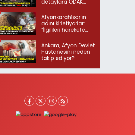
detaylara ODAK
ulaştı!
Afyonkarahisar’ın
adını kirletiyorlar:
“İlgilileri harekete
geçmeye davet
ediyoruz”
Ankara, Afyon Devlet
Hastanesini neden
takip ediyor?