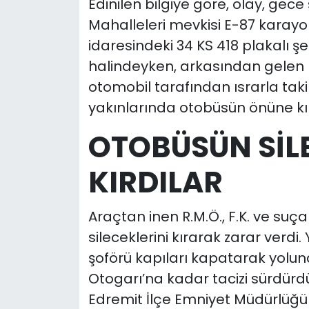
Edinilen bilgiye göre, olay, gec
Mahalleleri mevkisi E-87 karayo
idaresindeki 34 KS 418 plakalı şe
halindeyken, arkasından gelen R
otomobil tarafından ısrarla taki
yakınlarında otobüsün önüne kı
OTOBÜSÜN SİL
KIRDILAR
Araçtan inen R.M.Ö., F.K. ve suç
sileceklerini kırarak zarar ver
şoförü kapıları kapatarak yolu
Otogarı’na kadar tacizi sürdürd
Edremit İlçe Emniyet Müdürlüğü A