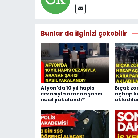
Bunlar da ilginizi çekebilir
Afyon’da 10 yıl hapis
Bıçak zo
cezasıyla aranan şahıs
açtırıp 
nasıl yakalandı?
akladıla