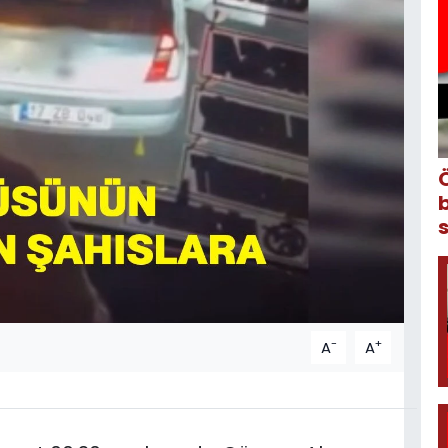
-
+
A
A