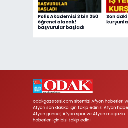
Polis Akademisi 3 bin 250
Son dakik
öğrenci alacak!
kurşunla
başvurular başladı
odakgazetesi.com sitemizi Afyon haberleri v
Afyon son dakika için takip ediniz. Afyon habe
Afyon güncel, Afyon spor ve Afyon magazin
haberleri için bizi takip edin!