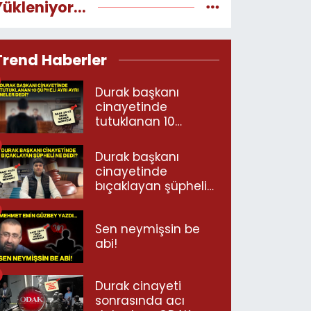
Yükleniyor...
Trend Haberler
Durak başkanı
cinayetinde
tutuklanan 10
şüpheli ayrı ayrı
neler dedi?
Durak başkanı
cinayetinde
bıçaklayan şüpheli
ne dedi?
Sen neymişsin be
abi!
Durak cinayeti
sonrasında acı