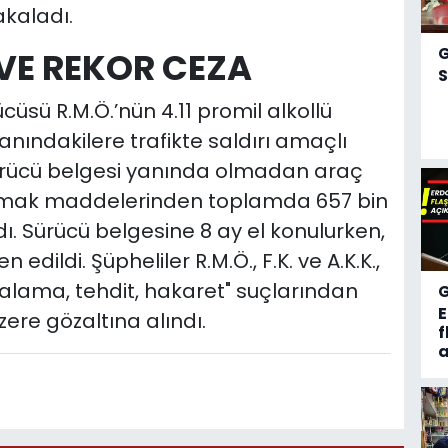
akaladı.
 VE REKOR CEZA
S
üsü R.M.Ö.’nün 4.11 promil alkollü
anındakilere trafikte saldırı amaçlı
 sürücü belgesi yanında olmadan araç
anmak maddelerinden toplamda 657 bin
dı. Sürücü belgesine 8 ay el konulurken,
edildi. Şüpheliler R.M.Ö., F.K. ve A.K.K.,
ralama, tehdit, hakaret" suçlarından
re gözaltına alındı.
f
a