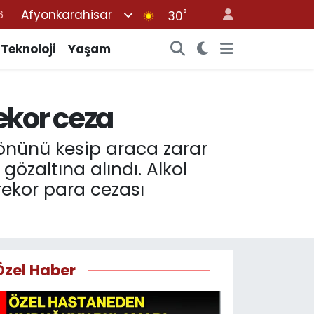
Afyonkarahisar
°
7
30
1
Teknoloji
Yaşam
2
4
ekor ceza
4
6
 önünü kesip araca zarar
özaltına alındı. Alkol
rekor para cezası
Özel Haber