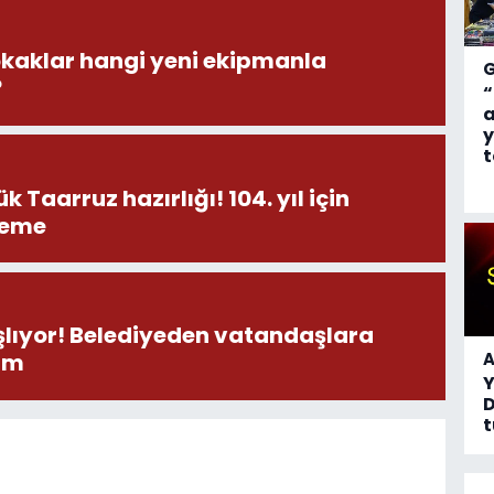
okaklar hangi yeni ekipmanla
?
“
a
y
t
 Taarruz hazırlığı! 104. yıl için
leme
aşlıyor! Belediyeden vatandaşlara
şım
A
D
t