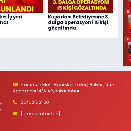
5
a: İş yeri
Kuşadası Belediyesine 3.
ndı
dalga operasyon! 15 kişi
gözaltında
6
Karaman Mah. Alparslan Türkeş Bulvarı, Ufuk
Apartmanı 14/A Afyonkarahisar
0272 212 21 00
e
r,
[email protected]