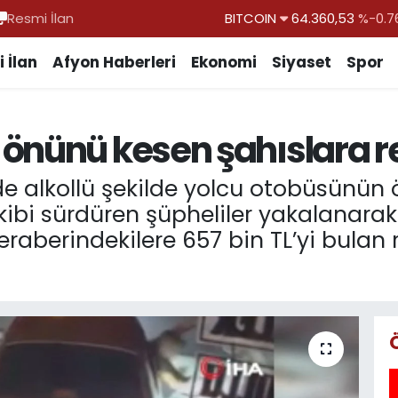
Resmi İlan
DOLAR
47,7069
%0.1
EURO
55,0265
%0.0
 İlan
Afyon Haberleri
Ekonomi
Siyaset
Spor
STERLİN
64,1897
%0.0
GRAM ALTIN
6574.81
%1.4
önünü kesen şahıslara r
BİST100
13.887
%6
BITCOIN
64.360,53
%-0.7
inde alkollü şekilde yolcu otobüsünün
bi sürdüren şüpheliler yakalanarak g
eraberindekilere 657 bin TL’yi bulan 