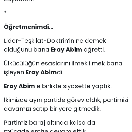
*
Öğretmenimdi...
Lider-Teşkilat-Doktrin’in ne demek
olduğunu bana
Eray Abim
öğretti.
Ülkücülüğün esaslarını ilmek ilmek bana
işleyen
Eray Abim
di.
Eray Abim
le birlikte siyasette yaptık.
İkimizde aynı partide görev aldık, partimizi
davamızı satıp bir yere gitmedik.
Partimiz baraj altında kalsa da
mücadelemize devam ettik.