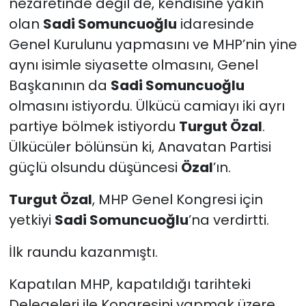
nezaretinde değil de, kendisine yakın
olan
Sadi Somuncuoğlu
idaresinde
Genel Kurulunu yapmasını ve MHP’nin yine
aynı isimle siyasette olmasını, Genel
Başkanının da
Sadi Somuncuoğlu
olmasını istiyordu. Ülkücü camiayı iki ayrı
partiye bölmek istiyordu
Turgut Özal
.
Ülkücüler bölünsün ki, Anavatan Partisi
güçlü olsundu düşüncesi
Özal
’ın.
Turgut Özal
, MHP Genel Kongresi için
yetkiyi
Sadi Somuncuoğlu
’na verdirtti.
İlk raundu kazanmıştı.
Kapatılan MHP, kapatıldığı tarihteki
Delegeleri ile Kongresini yapmak üzere