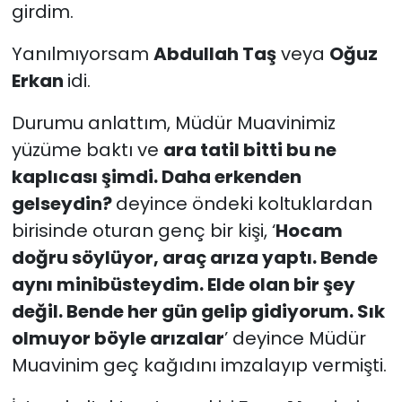
girdim.
Yanılmıyorsam
Abdullah Taş
veya
Oğuz
Erkan
idi.
Durumu anlattım, Müdür Muavinimiz
yüzüme baktı ve
ara tatil bitti bu ne
kaplıcası şimdi. Daha erkenden
gelseydin?
deyince öndeki koltuklardan
birisinde oturan genç bir kişi, ‘
Hocam
doğru söylüyor, araç arıza yaptı. Bende
aynı minibüsteydim. Elde olan bir şey
değil. Bende her gün gelip gidiyorum. Sık
olmuyor böyle arızalar
’ deyince Müdür
Muavinim geç kağıdını imzalayıp vermişti.