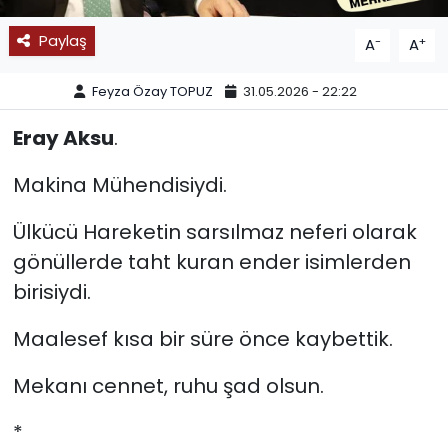
SPOR
Paylaş
-
+
A
A
11:11 MANŞET
Feyza Özay TOPUZ
31.05.2026 - 22:22
Eray Aksu
.
Makina Mühendisiydi.
Ülkücü Hareketin sarsılmaz neferi olarak
gönüllerde taht kuran ender isimlerden
birisiydi.
Maalesef kısa bir süre önce kaybettik.
Mekanı cennet, ruhu şad olsun.
*