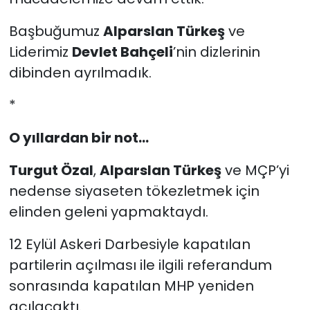
Başbuğumuz
Alparslan Türkeş
ve
Liderimiz
Devlet Bahçeli
’nin dizlerinin
dibinden ayrılmadık.
*
O yıllardan bir not...
Turgut Özal
,
Alparslan Türkeş
ve MÇP’yi
nedense siyaseten tökezletmek için
elinden geleni yapmaktaydı.
12 Eylül Askeri Darbesiyle kapatılan
partilerin açılması ile ilgili referandum
sonrasında kapatılan MHP yeniden
açılacaktı.