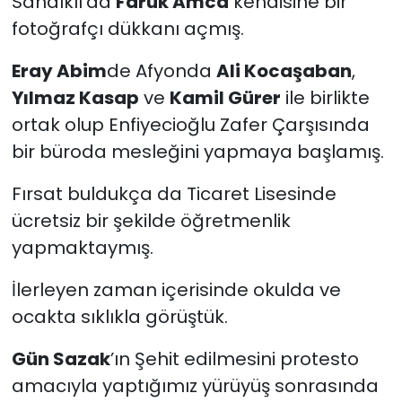
Sandıklı’da
Faruk Amca
kendisine bir
fotoğrafçı dükkanı açmış.
Eray Abim
de Afyonda
Ali Kocaşaban
,
Yılmaz Kasap
ve
Kamil Gürer
ile birlikte
ortak olup Enfiyecioğlu Zafer Çarşısında
bir büroda mesleğini yapmaya başlamış.
Fırsat buldukça da Ticaret Lisesinde
ücretsiz bir şekilde öğretmenlik
yapmaktaymış.
İlerleyen zaman içerisinde okulda ve
ocakta sıklıkla görüştük.
Gün Sazak
’ın Şehit edilmesini protesto
amacıyla yaptığımız yürüyüş sonrasında