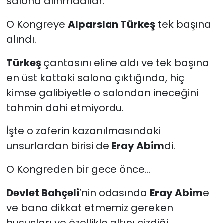
salona alınmadılar.
O Kongreye
Alparslan Türkeş
tek başına
alındı.
Türkeş
çantasını eline aldı ve tek başına
en üst kattaki salona çıktığında, hiç
kimse galibiyetle o salondan ineceğini
tahmin dahi etmiyordu.
İşte o zaferin kazanılmasındaki
unsurlardan birisi de
Eray Abim
di.
O Kongreden bir gece önce...
Devlet Bahçeli
’nin odasında
Eray Abim
e
ve bana dikkat etmemiz gereken
hususları ve özellikle altını çizdiği