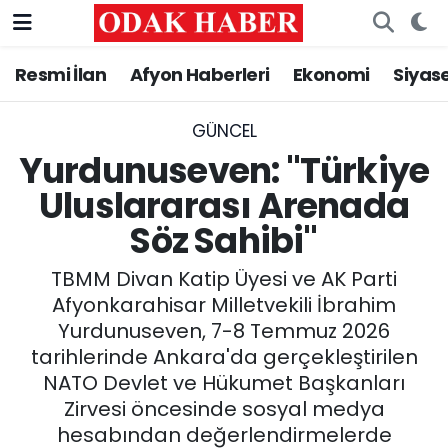
Resmi İlan
Afyon Haberleri
Ekonomi
Siyas
AFYONKARAHİSAR HABERLERİ
Nöbetçi Eczaneler
Resmi İlan
Hava Durumu
GÜNCEL
Yurdunuseven: "Türkiye
ASAYİŞ
Trafik Durumu
Uluslararası Arenada
Söz Sahibi"
GÜNCEL
Süper Lig Puan Durumu ve Fikstür
TBMM Divan Katip Üyesi ve AK Parti
SİYASET
Tüm Manşetler
Afyonkarahisar Milletvekili İbrahim
Yurdunuseven, 7-8 Temmuz 2026
EĞİTİM
Son Dakika Haberleri
tarihlerinde Ankara'da gerçekleştirilen
NATO Devlet ve Hükumet Başkanları
MAGAZİN
Haber Arşivi
Zirvesi öncesinde sosyal medya
SAĞLIK
hesabından değerlendirmelerde