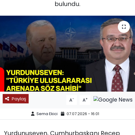
bulundu.
SPOR
11:11 MANŞET
Paylaş
-
+
A
A
Sema Ekici
07.07.2026 - 16:01
Yurdunuseven, Cumhurbaşkanı Recep