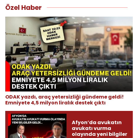
Özel Haber
ODAK yazdı, araç yetersizliği gündeme geldi!
Emniyete 4,5 milyon liralık destek çıktı
Afyon’da avukatın
avukatı vurma
olayında yeni bilgiler