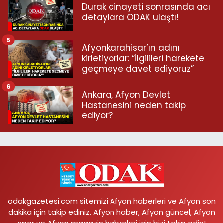
Durak cinayeti sonrasında acı
detaylara ODAK ulaştı!
5
Afyonkarahisar’ın adını
kirletiyorlar: “İlgilileri harekete
geçmeye davet ediyoruz”
6
Ankara, Afyon Devlet
Hastanesini neden takip
ediyor?
odakgazetesi.com sitemizi Afyon haberleri ve Afyon son
dakika için takip ediniz. Afyon haber, Afyon güncel, Afyon
spor ve Afyon magazin haberleri için bizi takip edin!