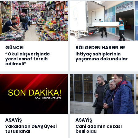
GÜNCEL
BÖLGEDEN HABERLER
“Okul alışverişinde
İhtiyaç sahiplerinin
yerel esnaf tercih
yaşamına dokundular
edilmeli”
ASAYİŞ
ASAYİŞ
Yakalanan DEAŞ üyesi
Cani adamın cezası
tutuklandı
belli oldu