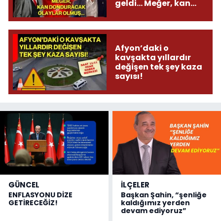
geldi... Meğer, kan
donduracak olaylar
olmuş...
Afyon’daki o
kavşakta yıllardır
değişen tek şey kaza
sayısı!
GÜNCEL
İLÇELER
ENFLASYONU DİZE
Başkan Şahin, “şenliğe
GETİRECEĞİZ!
kaldığımız yerden
devam ediyoruz”