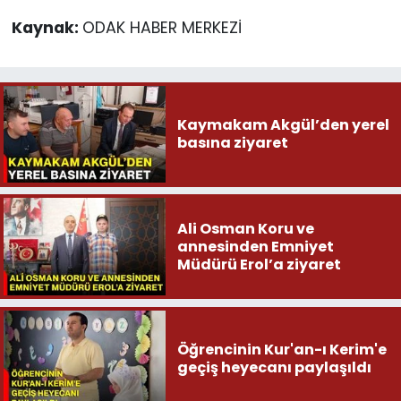
Kaynak:
ODAK HABER MERKEZİ
Kaymakam Akgül’den yerel
basına ziyaret
Ali Osman Koru ve
annesinden Emniyet
Müdürü Erol’a ziyaret
Öğrencinin Kur'an-ı Kerim'e
geçiş heyecanı paylaşıldı