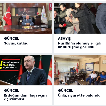
GÜNCEL
ASAYİŞ
Savaş, kutladı
Nur Elif’in ölümüyle ilgili
ilk duruşma görüldü
GÜNCEL
GÜNCEL
Erdoğan’dan flaş seçim
Ünlü, ziyarette bulundu
açıklaması!