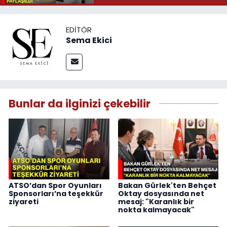
EDITÖR
Sema Ekici
Bunlar da ilginizi çekebilir
ATSO’dan Spor Oyunları
Bakan Gürlek'ten Behçet
Sponsorları’na teşekkür
Oktay dosyasında net
ziyareti
mesaj: "Karanlık bir
nokta kalmayacak"