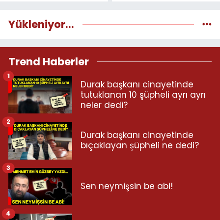
Yükleniyor...
Trend Haberler
1
Durak başkanı cinayetinde
tutuklanan 10 şüpheli ayrı ayrı
neler dedi?
2
Durak başkanı cinayetinde
bıçaklayan şüpheli ne dedi?
3
Sen neymişsin be abi!
4