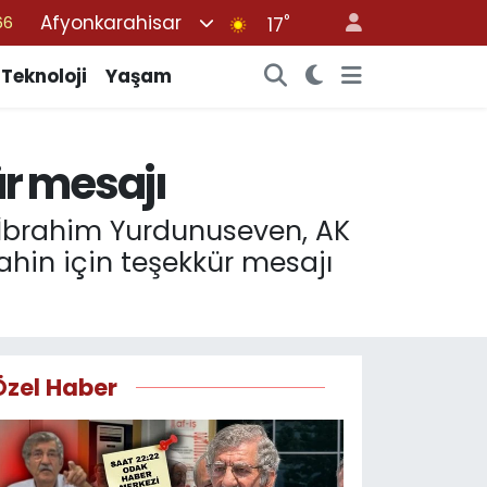
Afyonkarahisar
°
05
17
18
Teknoloji
Yaşam
22
54
r mesajı
%0
66
i İbrahim Yurdunuseven, AK
Şahin için teşekkür mesajı
Özel Haber