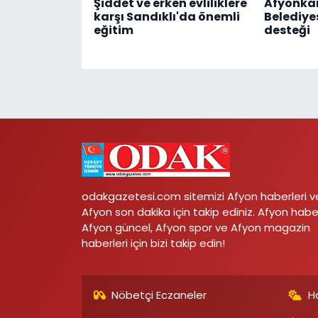
Şiddet ve erken evliliklere
Afyonka
karşı Sandıklı'da önemli
Belediye
eğitim
desteği
odakgazetesi.com sitemizi Afyon haberleri v
Afyon son dakika için takip ediniz. Afyon habe
Afyon güncel, Afyon spor ve Afyon magazin
haberleri için bizi takip edin!
Nöbetçi Eczaneler
H