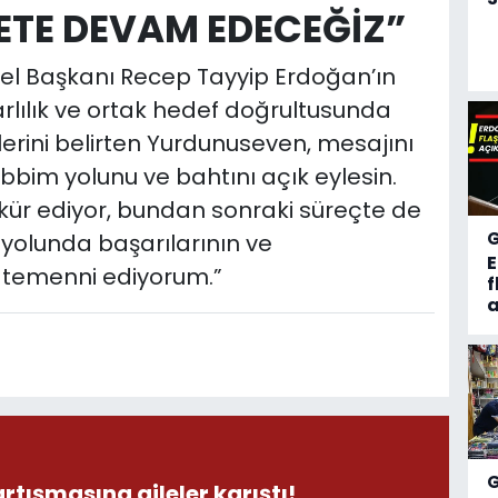
METE DEVAM EDECEĞİZ”
el Başkanı Recep Tayyip Erdoğan’ın
rarlılık ve ortak hedef doğrultusunda
lerini belirten Yurdunuseven, mesajını
bim yolunu ve bahtını açık eylesin.
kkür ediyor, bundan sonraki süreçte de
yolunda başarılarının ve
 temenni ediyorum.”
f
a
rtışmasına aileler karıştı!