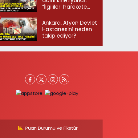
adını kirletiyorlar:
“İlgilileri harekete
geçmeye davet
ediyoruz”
Ankara, Afyon Devlet
Hastanesini neden
takip ediyor?
Puan Durumu ve Fikstür