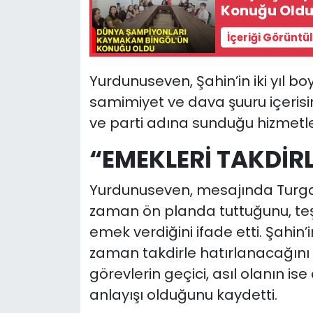
Konuğu Old
İçeriği Görüntü
Yurdunuseven, Şahin’in iki yıl bo
samimiyet ve dava şuuru içerisind
ve parti adına sunduğu hizmetler
“EMEKLERİ TAKDİR
Yurdunuseven, mesajında Turgay 
zaman ön planda tuttuğunu, te
emek verdiğini ifade etti. Şahin’
zaman takdirle hatırlanacağını
görevlerin geçici, asıl olanın i
anlayışı olduğunu kaydetti.