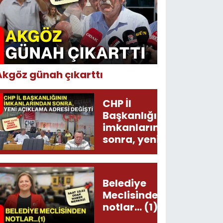
Akgöz günah çıkarttı
CHP İl
Başkanlığının
imkanlarından
sonra, yeni
açıklama
adresi değişti!
Belediye
Meclisinden
notlar... (1)