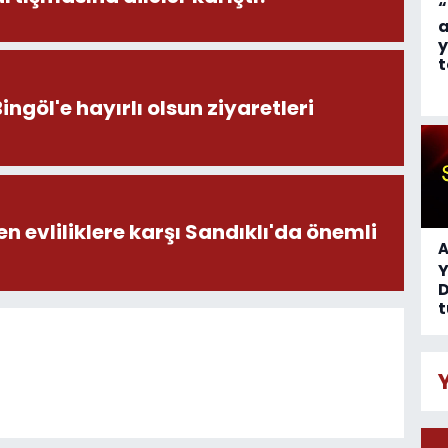
“
a
y
t
öl'e hayırlı olsun ziyaretleri
en evliliklere karşı Sandıklı'da önemli
A
D
t