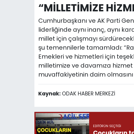
“MİLLETİMİZE HİZ
Cumhurbaşkanı ve AK Parti Gen
liderliğinde aynı inanç, aynı ka
millet için çalışmayı sürdürecek
şu temennilerle tamamladı: “Rab
Emekleri ve hizmetleri için teşe
milletimize ve davamıza hizmet 
muvaffakiyetinin daim olmasını
Kaynak:
ODAK HABER MERKEZİ
EDITÖRÜN SEÇTIĞI
Çocukların ta