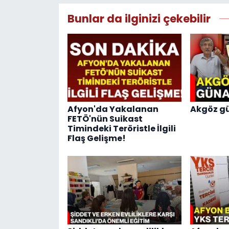
Bunlar da ilginizi çekebilir
Afyon'da Yakalanan
Akgöz gü
FETÖ'nün Suikast
Timindeki Teröristle İlgili
Flaş Gelişme!