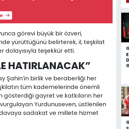
u
le
yunca görevi büyük bir özveri,
e yürüttüğünü belirterek, il, teşkilat
 dolayısıyla teşekkür etti.
D
LE HATIRLANACAK”
G
Şahin’in birlik ve beraberliği her
şkilatın tüm kademelerinde önemli
in gösterdiği gayret ve katkıların her
 vurgulayan Yurdunuseven, üstlenilen
se davaya sadakat ve millete hizmet
S