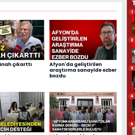
1
2
nah çıkarttı
Afyon'da geliştirilen
3
araştırma sanayide ezber
bozdu
4
5