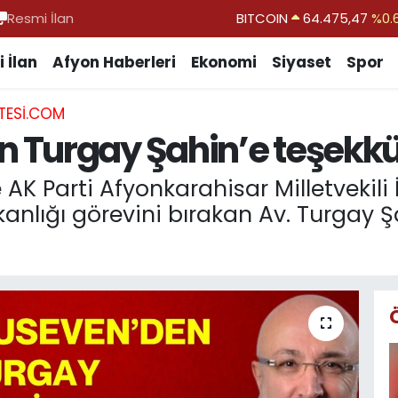
Resmi İlan
DOLAR
47,5971
%0.
EURO
55,1336
%0.
 İlan
Afyon Haberleri
Ekonomi
Siyaset
Spor
STERLİN
64,2534
%0.
TESI.COM
GRAM ALTIN
6527.85
%0.
 Turgay Şahin’e teşekkü
BİST100
13.703
BITCOIN
64.475,47
%0.
AK Parti Afyonkarahisar Milletvekil
kanlığı görevini bırakan Av. Turgay 