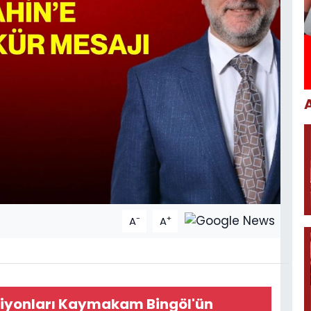
-
+
A
A
yonları Kaymakam Bingöl'ün