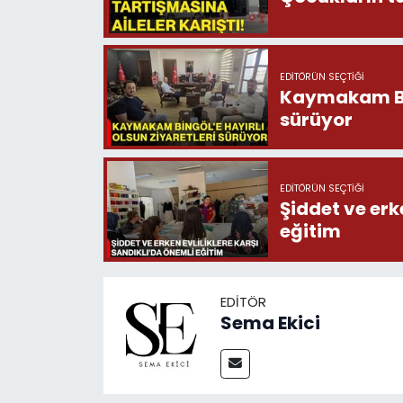
EDITÖRÜN SEÇTIĞI
Kaymakam Bing
sürüyor
EDITÖRÜN SEÇTIĞI
Şiddet ve erk
eğitim
EDITÖR
Sema Ekici