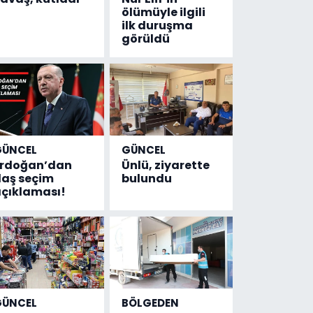
ölümüyle ilgili
ilk duruşma
görüldü
GÜNCEL
GÜNCEL
Erdoğan’dan
Ünlü, ziyarette
laş seçim
bulundu
çıklaması!
GÜNCEL
BÖLGEDEN