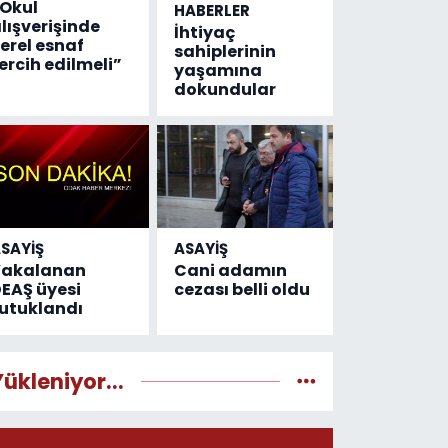
Okul
HABERLER
lışverişinde
İhtiyaç
erel esnaf
sahiplerinin
ercih edilmeli”
yaşamına
dokundular
SAYİŞ
ASAYİŞ
Yakalanan
Cani adamın
EAŞ üyesi
cezası belli oldu
utuklandı
Yükleniyor...