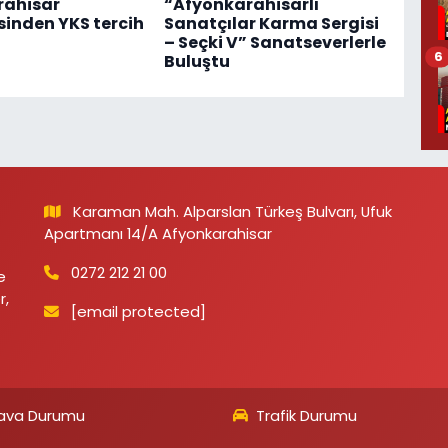
rahisar
“Afyonkarahisarlı
sinden YKS tercih
Sanatçılar Karma Sergisi
– Seçki V” Sanatseverlerle
6
Buluştu
Karaman Mah. Alparslan Türkeş Bulvarı, Ufuk
Apartmanı 14/A Afyonkarahisar
0272 212 21 00
e
r,
[email protected]
ava Durumu
Trafik Durumu