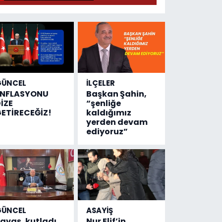
GÜNCEL
İLÇELER
ENFLASYONU
Başkan Şahin,
İZE
“şenliğe
ETİRECEĞİZ!
kaldığımız
yerden devam
ediyoruz”
GÜNCEL
ASAYİŞ
avaş, kutladı
Nur Elif’in