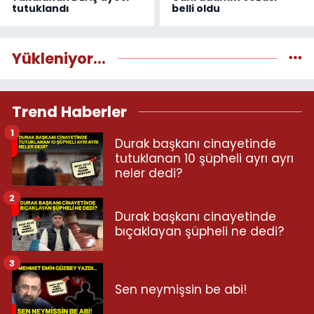
tutuklandı
belli oldu
Yükleniyor...
Trend Haberler
1
Durak başkanı cinayetinde
tutuklanan 10 şüpheli ayrı ayrı
neler dedi?
2
Durak başkanı cinayetinde
bıçaklayan şüpheli ne dedi?
3
Sen neymişsin be abi!