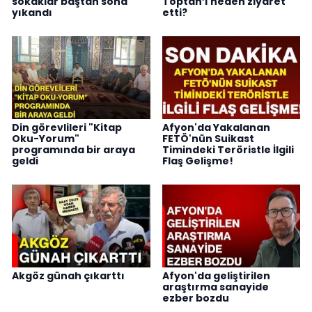
sokaklar baştan sona
Toptan’ı neden ziyaret
yıkandı
etti?
Din görevlileri "Kitap
Afyon'da Yakalanan
Oku-Yorum"
FETÖ'nün Suikast
programında bir araya
Timindeki Teröristle İlgili
geldi
Flaş Gelişme!
Akgöz günah çıkarttı
Afyon'da geliştirilen
araştırma sanayide
ezber bozdu