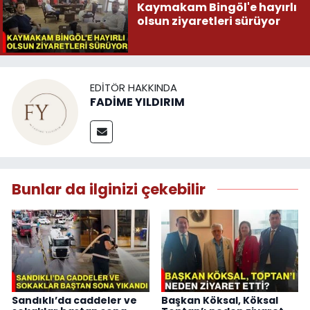
Kaymakam Bingöl'e hayırlı
olsun ziyaretleri sürüyor
EDITÖR HAKKINDA
FADİME YILDIRIM
Bunlar da ilginizi çekebilir
Sandıklı’da caddeler ve
Başkan Köksal, Köksal