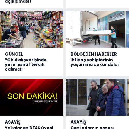
açıklaması!
GÜNCEL
BÖLGEDEN HABERLER
“Okul alışverişinde
İhtiyaç sahiplerinin
yerel esnaf tercih
yaşamına dokundular
edilmeli”
ASAYİŞ
ASAYİŞ
Yakalanan DEAŞ üyesi
Cani adamın cezası