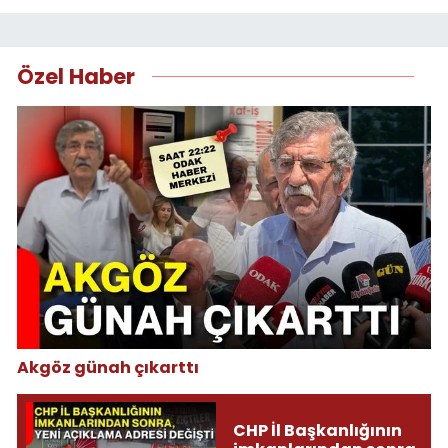
Özel Haber
Akgöz günah çıkarttı
CHP İl Başkanlığının