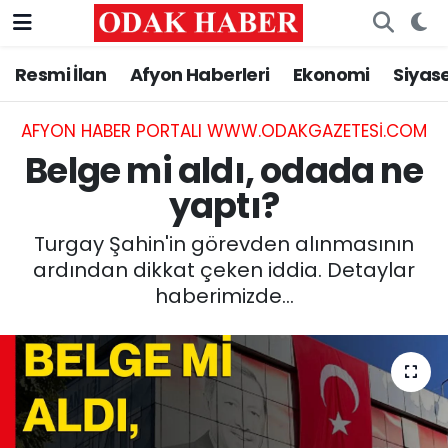
Resmi İlan
Afyon Haberleri
Ekonomi
Siyas
AFYONKARAHİSAR HABERLERİ
Nöbetçi Eczaneler
Resmi İlan
Hava Durumu
AFYON HABER PORTALI WWW.ODAKGAZETESI.COM
Belge mi aldı, odada ne
ASAYİŞ
Trafik Durumu
yaptı?
GÜNCEL
Süper Lig Puan Durumu ve Fikstür
Turgay Şahin'in görevden alınmasının
ardından dikkat çeken iddia. Detaylar
SİYASET
Tüm Manşetler
haberimizde…
EĞİTİM
Son Dakika Haberleri
MAGAZİN
Haber Arşivi
SAĞLIK