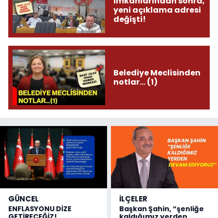
imkanlarından sonra,
yeni açıklama adresi
değişti!
Belediye Meclisinden
notlar... (1)
GÜNCEL
İLÇELER
ENFLASYONU DİZE
Başkan Şahin, “şenliğe
GETİRECEĞİZ!
kaldığımız yerden