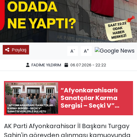
SPOR
11:11 MANŞET
Paylaş
-
+
A
A
FADİME YILDIRIM
06.07.2026 - 22:22
“Afyonkarahisarlı
Sanatçılar Karma
Sergisi – Seçki V”
Sanatseverlerle
Buluştu
AK Parti Afyonkarahisar İl Başkanı Turgay
Şahin'in görevden alınması kamuoyunda