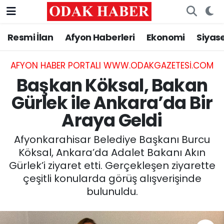
Resmi İlan
Afyon Haberleri
Ekonomi
Siyas
AFYONKARAHİSAR HABERLERİ
Nöbetçi Eczaneler
Resmi İlan
Hava Durumu
AFYON HABER PORTALI WWW.ODAKGAZETESI.COM
Başkan Köksal, Bakan
ASAYİŞ
Trafik Durumu
Gürlek ile Ankara’da Bir
Araya Geldi
GÜNCEL
Süper Lig Puan Durumu ve Fikstür
Afyonkarahisar Belediye Başkanı Burcu
SİYASET
Tüm Manşetler
Köksal, Ankara’da Adalet Bakanı Akın
Gürlek’i ziyaret etti. Gerçekleşen ziyarette
EĞİTİM
Son Dakika Haberleri
çeşitli konularda görüş alışverişinde
bulunuldu.
MAGAZİN
Haber Arşivi
SAĞLIK