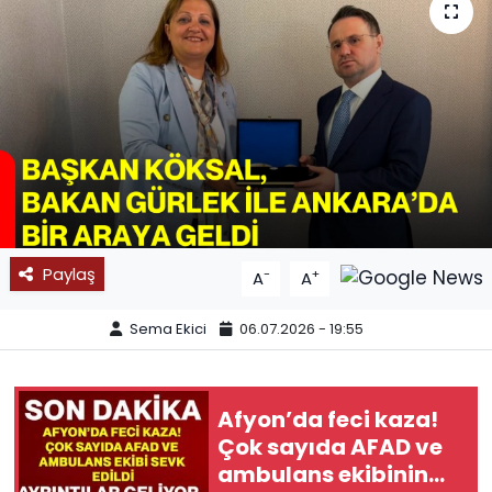
SPOR
11:11 MANŞET
Paylaş
-
+
A
A
Sema Ekici
06.07.2026 - 19:55
Afyon’da feci kaza!
Çok sayıda AFAD ve
ambulans ekibinin