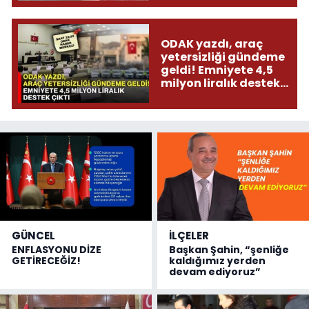
ODAK yazdı, araç
yetersizliği gündeme
geldi! Emniyete 4,5
milyon liralık destek
çıktı
GÜNCEL
İLÇELER
ENFLASYONU DİZE
Başkan Şahin, “şenliğe
GETİRECEĞİZ!
kaldığımız yerden
devam ediyoruz”