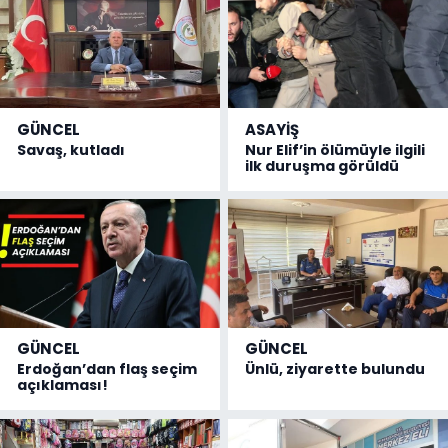
GÜNCEL
ASAYİŞ
Savaş, kutladı
Nur Elif’in ölümüyle ilgili
ilk duruşma görüldü
GÜNCEL
GÜNCEL
Erdoğan’dan flaş seçim
Ünlü, ziyarette bulundu
açıklaması!