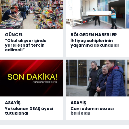
GÜNCEL
BÖLGEDEN HABERLER
“Okul alışverişinde
İhtiyaç sahiplerinin
yerel esnaf tercih
yaşamına dokundular
edilmeli”
ASAYİŞ
ASAYİŞ
Yakalanan DEAŞ üyesi
Cani adamın cezası
tutuklandı
belli oldu