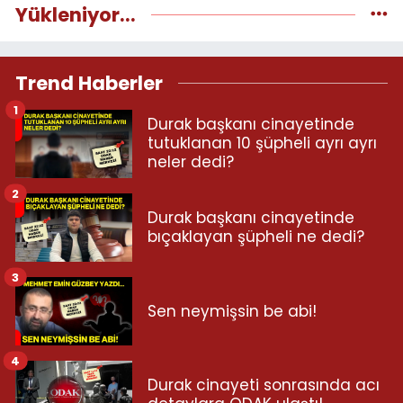
Yükleniyor...
Trend Haberler
1
Durak başkanı cinayetinde
tutuklanan 10 şüpheli ayrı ayrı
neler dedi?
2
Durak başkanı cinayetinde
bıçaklayan şüpheli ne dedi?
3
Sen neymişsin be abi!
4
Durak cinayeti sonrasında acı