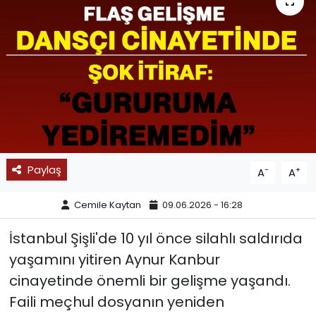
SPOR
11:11 MANŞET
Paylaş
-
+
A
A
Cemile Kaytan
09.06.2026 - 16:28
İstanbul Şişli'de 10 yıl önce silahlı saldırıda
yaşamını yitiren Aynur Kanbur
cinayetinde önemli bir gelişme yaşandı.
Faili meçhul dosyanın yeniden