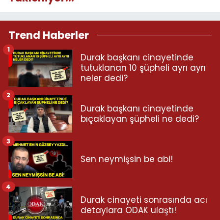
Trend Haberler
1
Durak başkanı cinayetinde
tutuklanan 10 şüpheli ayrı ayrı
neler dedi?
2
Durak başkanı cinayetinde
bıçaklayan şüpheli ne dedi?
3
Sen neymişsin be abi!
4
Durak cinayeti sonrasında acı
detaylara ODAK ulaştı!