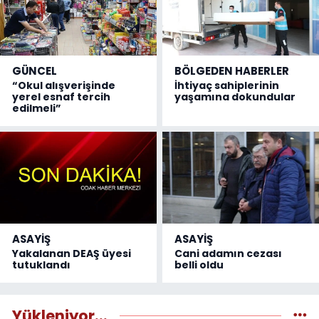
GÜNCEL
BÖLGEDEN HABERLER
“Okul alışverişinde
İhtiyaç sahiplerinin
yerel esnaf tercih
yaşamına dokundular
edilmeli”
ASAYİŞ
ASAYİŞ
Yakalanan DEAŞ üyesi
Cani adamın cezası
tutuklandı
belli oldu
Yükleniyor...