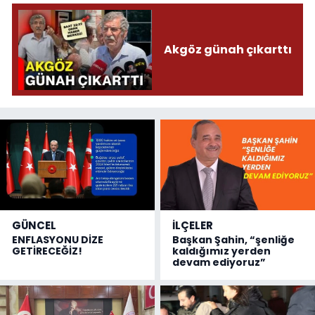
Akgöz günah çıkarttı
GÜNCEL
İLÇELER
ENFLASYONU DİZE
Başkan Şahin, “şenliğe
GETİRECEĞİZ!
kaldığımız yerden
devam ediyoruz”