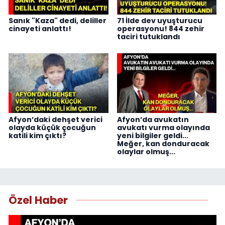
Sanık "Kaza" dedi, deliller
71 İlde dev uyuşturucu
cinayeti anlattı!
operasyonu! 844 zehir
taciri tutuklandı
Afyon’daki dehşet verici
Afyon’da avukatın
olayda küçük çocuğun
avukatı vurma olayında
katili kim çıktı?
yeni bilgiler geldi...
Meğer, kan donduracak
olaylar olmuş...
Özel Haber