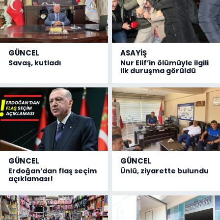
GÜNCEL
ASAYİŞ
Savaş, kutladı
Nur Elif’in ölümüyle ilgili
ilk duruşma görüldü
GÜNCEL
GÜNCEL
Erdoğan’dan flaş seçim
Ünlü, ziyarette bulundu
açıklaması!