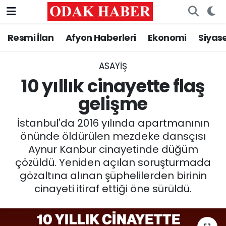
Resmi İlan
Afyon Haberleri
Ekonomi
Siyas
AFYONKARAHİSAR HABERLERİ
Nöbetçi Eczaneler
Resmi İlan
Hava Durumu
ASAYİŞ
10 yıllık cinayette flaş
ASAYİŞ
Trafik Durumu
gelişme
GÜNCEL
Süper Lig Puan Durumu ve Fikstür
İstanbul'da 2016 yılında apartmanının
önünde öldürülen mezdeke dansçısı
SİYASET
Tüm Manşetler
Aynur Kanbur cinayetinde düğüm
çözüldü. Yeniden açılan soruşturmada
EĞİTİM
Son Dakika Haberleri
gözaltına alınan şüphelilerden birinin
cinayeti itiraf ettiği öne sürüldü.
MAGAZİN
Haber Arşivi
SAĞLIK