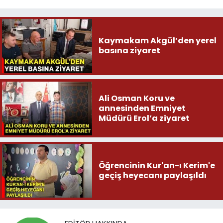
Kaymakam Akgül’den yerel
basına ziyaret
Ali Osman Koru ve
annesinden Emniyet
Müdürü Erol’a ziyaret
Öğrencinin Kur'an-ı Kerim'e
geçiş heyecanı paylaşıldı