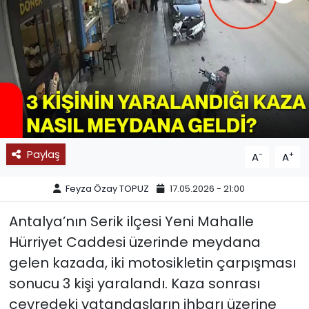
SPOR
11:11 MANŞET
Paylaş
-
+
A
A
Feyza Özay TOPUZ
17.05.2026 - 21:00
Antalya’nın Serik ilçesi Yeni Mahalle
Hürriyet Caddesi üzerinde meydana
gelen kazada, iki motosikletin çarpışması
sonucu 3 kişi yaralandı. Kaza sonrası
çevredeki vatandaşların ihbarı üzerine