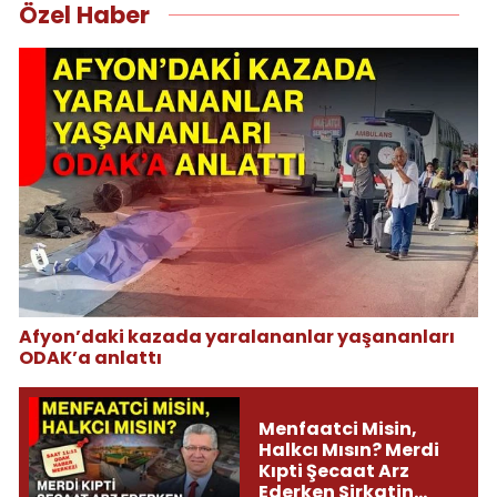
Özel Haber
Afyon’daki kazada yaralananlar yaşananları
ODAK’a anlattı
Menfaatci Misin,
Halkcı Mısın? Merdi
Kıpti Şecaat Arz
Ederken Sirkatin