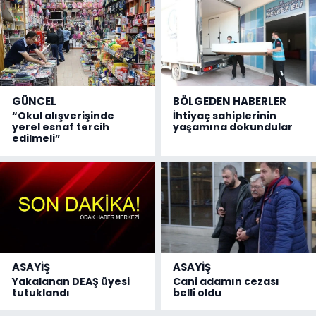
GÜNCEL
BÖLGEDEN HABERLER
“Okul alışverişinde
İhtiyaç sahiplerinin
yerel esnaf tercih
yaşamına dokundular
edilmeli”
ASAYİŞ
ASAYİŞ
Yakalanan DEAŞ üyesi
Cani adamın cezası
tutuklandı
belli oldu