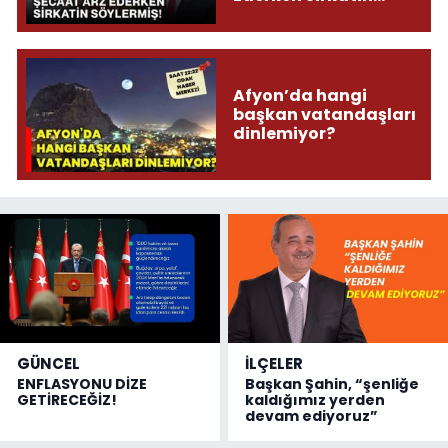
Söylermiş!
Afyon’da hangi
başkan vatandaşları
dinlemiyor?
GÜNCEL
İLÇELER
ENFLASYONU DİZE
Başkan Şahin, “şenliğe
GETİRECEĞİZ!
kaldığımız yerden
devam ediyoruz”