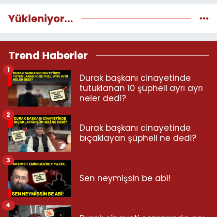
Yükleniyor...
Trend Haberler
1
Durak başkanı cinayetinde
tutuklanan 10 şüpheli ayrı ayrı
neler dedi?
2
Durak başkanı cinayetinde
bıçaklayan şüpheli ne dedi?
3
Sen neymişsin be abi!
4