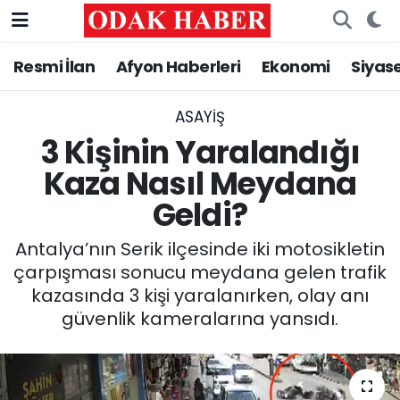
Resmi İlan
Afyon Haberleri
Ekonomi
Siyas
AFYONKARAHİSAR HABERLERİ
Nöbetçi Eczaneler
Resmi İlan
Hava Durumu
ASAYİŞ
3 Kişinin Yaralandığı
ASAYİŞ
Trafik Durumu
Kaza Nasıl Meydana
Geldi?
GÜNCEL
Süper Lig Puan Durumu ve Fikstür
Antalya’nın Serik ilçesinde iki motosikletin
SİYASET
Tüm Manşetler
çarpışması sonucu meydana gelen trafik
kazasında 3 kişi yaralanırken, olay anı
EĞİTİM
Son Dakika Haberleri
güvenlik kameralarına yansıdı.
MAGAZİN
Haber Arşivi
SAĞLIK