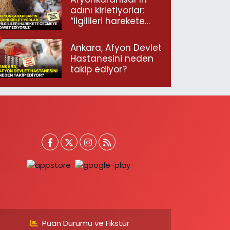
adını kirletiyorlar:
“İlgilileri harekete
geçmeye davet
ediyoruz”
Ankara, Afyon Devlet
Hastanesini neden
takip ediyor?
Puan Durumu ve Fikstür