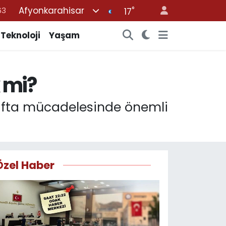
Afyonkarahisar
°
16
17
02
Teknoloji
Yaşam
07
45
k mi?
70
63
i hafta mücadelesinde önemli
Özel Haber