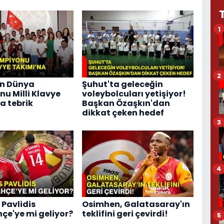
1
2
n Dünya
Şuhut'ta geleceğin
u Milli Klavye
voleybolcuları yetişiyor!
a tebrik
Başkan Özaşkın'dan
dikkat çeken hedef
3
4
 Pavlidis
Osimhen, Galatasaray'ın
çe'ye mi geliyor?
teklifini geri çevirdi!
5