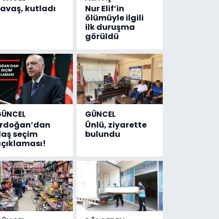
avaş, kutladı
Nur Elif’in
ölümüyle ilgili
ilk duruşma
görüldü
GÜNCEL
GÜNCEL
Erdoğan’dan
Ünlü, ziyarette
laş seçim
bulundu
çıklaması!