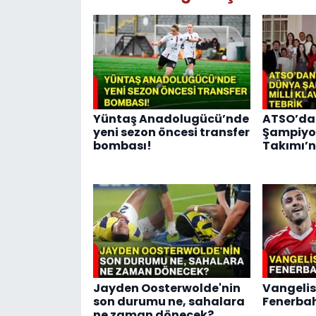
Yüntaş Anadolugücü’nde
ATSO’da
yeni sezon öncesi transfer
Şampiyon
bombası!
Takımı’n
Jayden Oosterwolde'nin
Vangelis
son durumu ne, sahalara
Fenerbah
ne zaman dönecek?