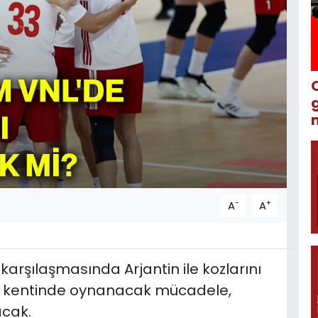
m
-
+
A
A
 karşılaşmasında Arjantin ile kozlarını
ce kentinde oynanacak mücadele,
acak.