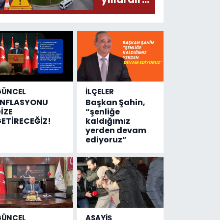
olmuş...
değişen
tek şey
kaza
sayısı!
GÜNCEL
İLÇELER
ENFLASYONU
Başkan Şahin,
İZE
“şenliğe
ETİRECEĞİZ!
kaldığımız
yerden devam
ediyoruz”
GÜNCEL
ASAYİŞ