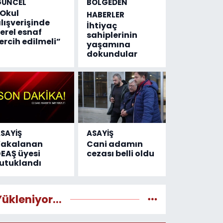
GÜNCEL
BÖLGEDEN
Okul
HABERLER
lışverişinde
İhtiyaç
erel esnaf
sahiplerinin
ercih edilmeli”
yaşamına
dokundular
SAYİŞ
ASAYİŞ
Yakalanan
Cani adamın
EAŞ üyesi
cezası belli oldu
utuklandı
Yükleniyor...