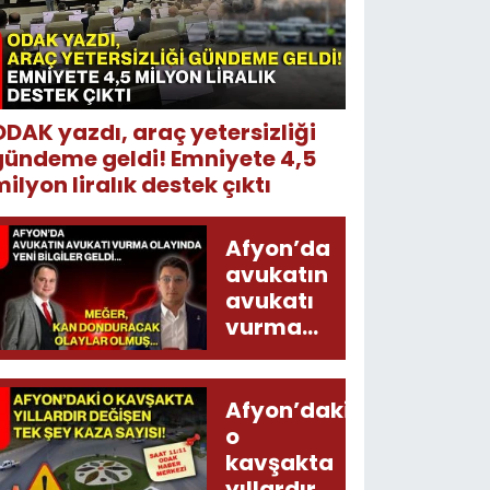
ODAK yazdı, araç yetersizliği
gündeme geldi! Emniyete 4,5
ilyon liralık destek çıktı
Afyon’da
avukatın
avukatı
vurma
olayında
yeni bilgiler
geldi...
Afyon’daki
Meğer, kan
o
donduracak
kavşakta
olaylar
yıllardır