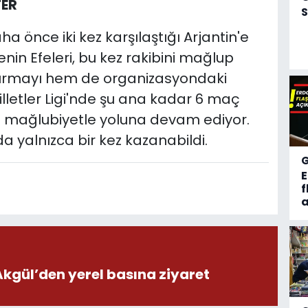
FER
S
aha önce iki kez karşılaştığı Arjantin'e
enin Efeleri, bu kez rakibini mağlup
dırmayı hem de organizasyondaki
illetler Ligi'nde şu ana kadar 6 maç
 3 mağlubiyetle yoluna devam ediyor.
da yalnızca bir kez kazanabildi.
f
a
ül’den yerel basına ziyaret