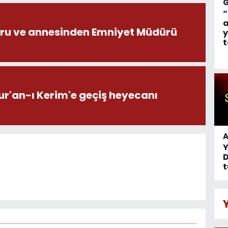
“
a
ru ve annesinden Emniyet Müdürü
y
t
ur'an-ı Kerim'e geçiş heyecanı
A
D
t