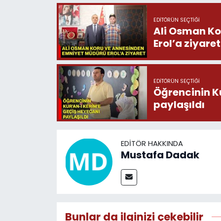
EDITÖRÜN SEÇTIĞI
Ali Osman Ko
Erol’a ziyaret
EDITÖRÜN SEÇTIĞI
Öğrencinin K
paylaşıldı
EDITÖR HAKKINDA
Mustafa Dadak
Bunlar da ilginizi çekebilir