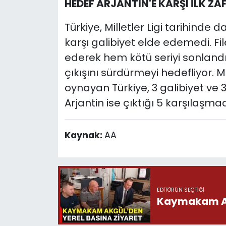
HEDEF ARJANTİN'E KARŞI İLK ZA
Türkiye, Milletler Ligi tarihinde d
karşı galibiyet elde edemedi. Fil
ederek hem kötü seriyi sonlan
çıkışını sürdürmeyi hedefliyor. M
oynayan Türkiye, 3 galibiyet ve
Arjantin ise çıktığı 5 karşılaşma
Kaynak:
AA
EDITÖRÜN SEÇTIĞI
Kaymakam Akg