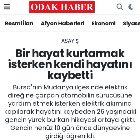
Resmi İlan
Afyon Haberleri
Ekonomi
Siyas
AFYONKARAHİSAR HABERLERİ
Nöbetçi Eczaneler
Resmi İlan
Hava Durumu
ASAYİŞ
Bir hayat kurtarmak
ASAYİŞ
Trafik Durumu
isterken kendi hayatını
kaybetti
GÜNCEL
Süper Lig Puan Durumu ve Fikstür
Bursa'nın Mudanya ilçesinde elektrik
SİYASET
Tüm Manşetler
direğine çarpan otomobilin sürücüsüne
yardım etmek isterken elektrik akımına
EĞİTİM
Son Dakika Haberleri
kapılarak hayatını kaybeden 26 yaşındaki
gencin yürek burkan hikayesi ortaya çıktı.
MAGAZİN
Haber Arşivi
Gencin henüz 10 gün önce dünyaevine
SAĞLIK
girdiği öğrenildi.