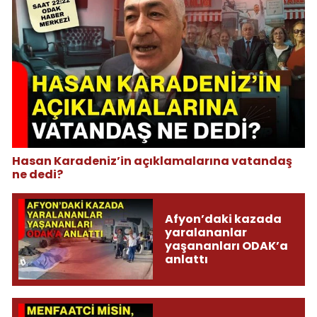
Hasan Karadeniz’in açıklamalarına vatandaş
ne dedi?
Afyon’daki kazada
yaralananlar
yaşananları ODAK’a
anlattı