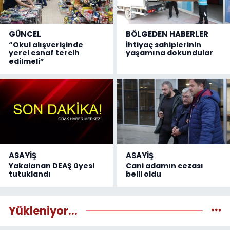
GÜNCEL
BÖLGEDEN HABERLER
“Okul alışverişinde
İhtiyaç sahiplerinin
yerel esnaf tercih
yaşamına dokundular
edilmeli”
ASAYİŞ
ASAYİŞ
Yakalanan DEAŞ üyesi
Cani adamın cezası
tutuklandı
belli oldu
Yükleniyor...