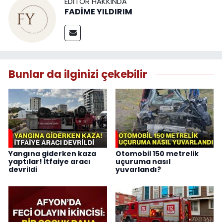
EDITÖR HAKKINDA
FADİME YILDIRIM
Bunlar da ilginizi çekebilir
Yangına giderken kaza
Otomobil 150 metrelik
yaptılar! İtfaiye aracı
uçuruma nasıl
devrildi
yuvarlandı?