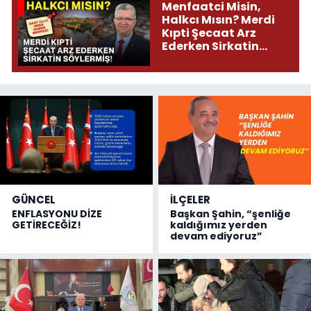
Menfaatci Misin,
Halkcı Mısın? Merdi
Kıpti Şecaat Arz
Ederken Sirkatin
Söylermiş!
GÜNCEL
İLÇELER
ENFLASYONU DİZE
Başkan Şahin, “şenliğe
GETİRECEĞİZ!
kaldığımız yerden
devam ediyoruz”