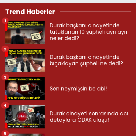
Trend Haberler
1
Durak başkanı cinayetinde
tutuklanan 10 şüpheli ayrı ayrı
neler dedi?
2
Durak başkanı cinayetinde
bıçaklayan şüpheli ne dedi?
3
Sen neymişsin be abi!
4
Durak cinayeti sonrasında acı
detaylara ODAK ulaştı!
5