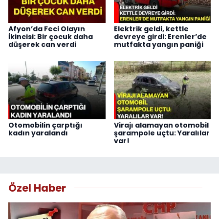
Afyon’da Feci Olayın
Elektrik geldi, kettle
İkincisi: Bir çocuk daha
devreye girdi: Erenler’de
düşerek can verdi
mutfakta yangın paniği
Otomobilin çarptığı
Virajı alamayan otomobil
kadın yaralandı
şarampole uçtu: Yaralılar
var!
Özel Haber