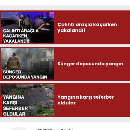
Çalıntı araçla kaçarken
yakalandı!
Sünger deposunda yangın
Yangına karşı seferber
oldular