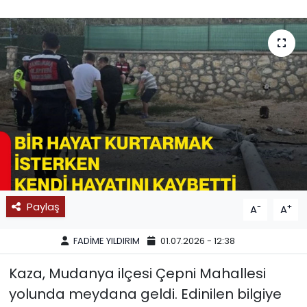
SPOR
11:11 MANŞET
Paylaş
-
+
A
A
FADİME YILDIRIM
01.07.2026 - 12:38
Kaza, Mudanya ilçesi Çepni Mahallesi
yolunda meydana geldi. Edinilen bilgiye