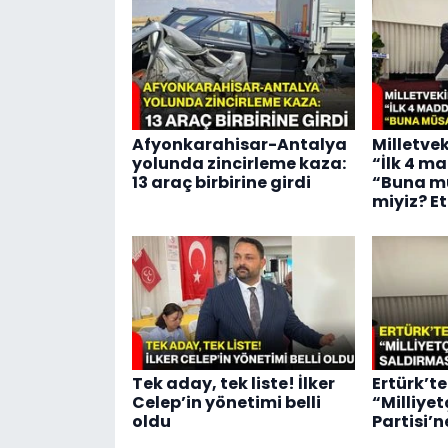
Afyonkarahisar-Antalya
Milletve
yolunda zincirleme kaza:
“İlk 4 m
13 araç birbirine girdi
“Buna m
miyiz? E
Tek aday, tek liste! İlker
Ertürk’te
Celep’in yönetimi belli
“Milliyet
oldu
Partisi’