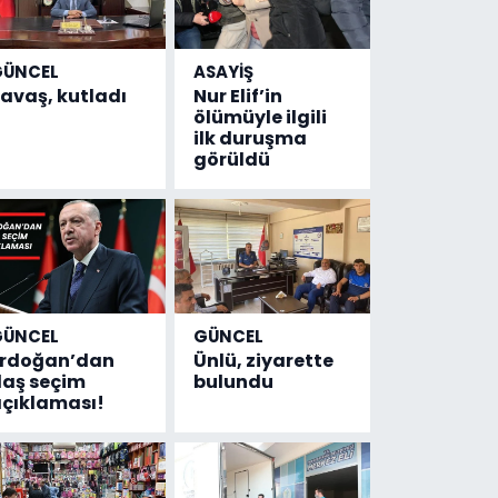
GÜNCEL
ASAYİŞ
avaş, kutladı
Nur Elif’in
ölümüyle ilgili
ilk duruşma
görüldü
GÜNCEL
GÜNCEL
Erdoğan’dan
Ünlü, ziyarette
laş seçim
bulundu
çıklaması!