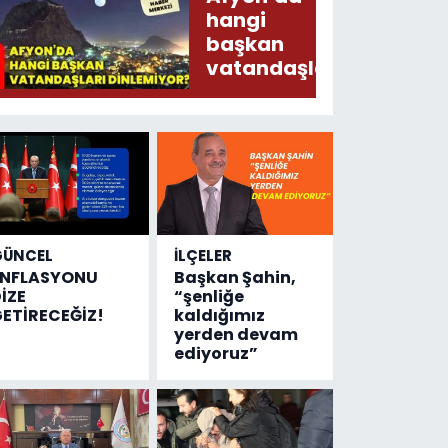
Arz
hangi
Ederken
başkan
Sirkatin
vatandaşları
Söylermiş!
dinlemiyor?
GÜNCEL
İLÇELER
ENFLASYONU
Başkan Şahin,
İZE
“şenliğe
ETİRECEĞİZ!
kaldığımız
yerden devam
ediyoruz”