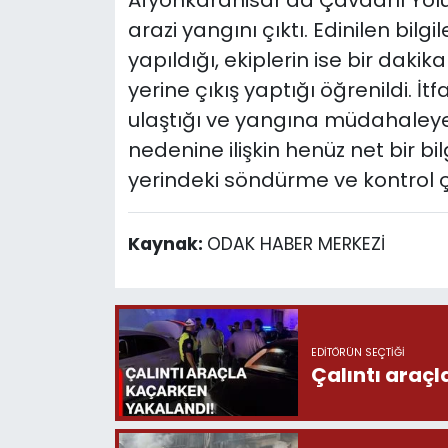
Afyonkarahisar’da Çavdarlı Yolu
arazi yangını çıktı. Edinilen bilg
yapıldığı, ekiplerin ise bir daki
yerine çıkış yaptığı öğrenildi. İtf
ulaştığı ve yangına müdahaleye b
nedenine ilişkin henüz net bir bi
yerindeki söndürme ve kontrol ç
Kaynak:
ODAK HABER MERKEZİ
EDITÖRÜN SEÇTIĞI
Çalıntı araç