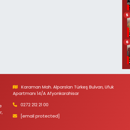
5
6
Karaman Mah. Alparslan Türkeş Bulvarı, Ufuk
Apartmanı 14/A Afyonkarahisar
0272 212 21 00
e
r,
[email protected]