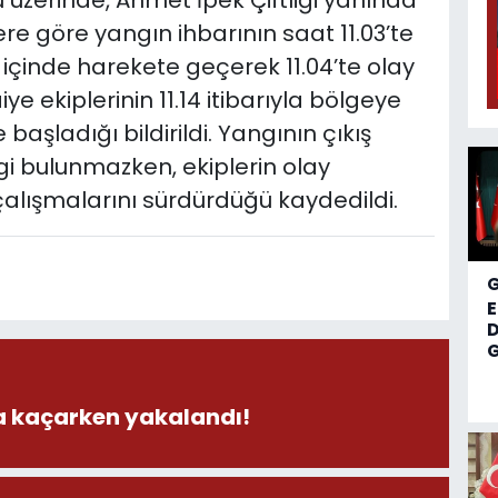
 üzerinde, Ahmet İpek Çiftliği yanında
ilere göre yangın ihbarının saat 11.03’te
ka içinde harekete geçerek 11.04’te olay
aiye ekiplerinin 11.14 itibarıyla bölgeye
aşladığı bildirildi. Yangının çıkış
lgi bulunmazken, ekiplerin olay
alışmalarını sürdürdüğü kaydedildi.
D
G
la kaçarken yakalandı!