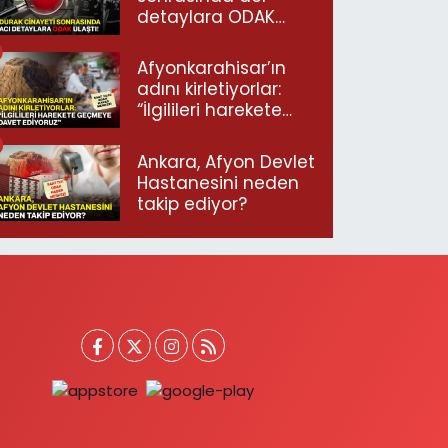
detaylara ODAK
ulaştı!
Afyonkarahisar’ın
adını kirletiyorlar:
“İlgilileri harekete
geçmeye davet
ediyoruz”
Ankara, Afyon Devlet
Hastanesini neden
takip ediyor?