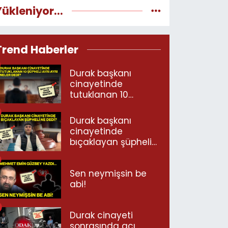
Yükleniyor...
Trend Haberler
Durak başkanı
cinayetinde
tutuklanan 10
şüpheli ayrı ayrı
neler dedi?
Durak başkanı
cinayetinde
bıçaklayan şüpheli
ne dedi?
Sen neymişsin be
abi!
Durak cinayeti
sonrasında acı