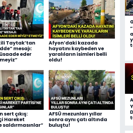
“
a
y
kili Taytak’tan
Afyon’daki kazada
t
adde” mesajı:
hayatını kaybeden ve
üsaade eder
yaralıların isimleri belli
tmeyiz”
oldu!
A
D
n sert çıkış:
AFSÜ mezunları yıllar
t
çi Hareket
sonra aynı çatı altında
ne saldırmasınlar”
buluştu!