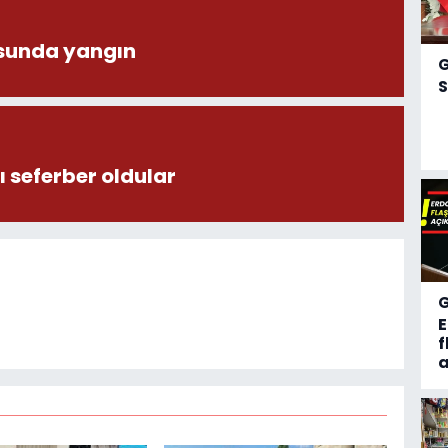
sunda yangın
S
 seferber oldular
f
a