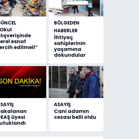
GÜNCEL
BÖLGEDEN
Okul
HABERLER
lışverişinde
İhtiyaç
erel esnaf
sahiplerinin
ercih edilmeli”
yaşamına
dokundular
SAYİŞ
ASAYİŞ
Yakalanan
Cani adamın
EAŞ üyesi
cezası belli oldu
utuklandı