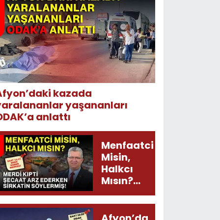
Afyon’daki kazada
yaralananlar yaşananları
ODAK’a anlattı
Menfaatci
Misin,
Halkcı
Mısın?
Merdi
Kıpti
Şecaat
Afyon’da