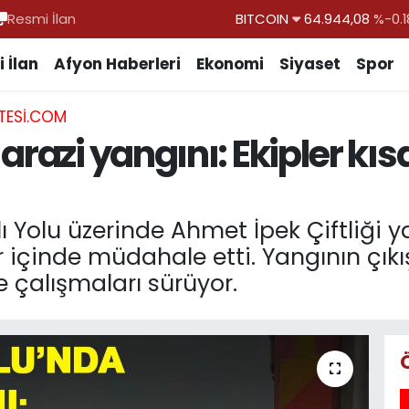
Resmi İlan
DOLAR
47,7436
%0.1
EURO
55,2510
%0.3
 İlan
Afyon Haberleri
Ekonomi
Siyaset
Spor
STERLİN
64,4811
%0.3
TESI.COM
GRAM ALTIN
6660.55
%0.0
arazi yangını: Ekipler kı
BİST100
13.779
%-1
BITCOIN
64.944,08
%-0.1
 Yolu üzerinde Ahmet İpek Çiftliği y
r içinde müdahale etti. Yangının çık
 çalışmaları sürüyor.