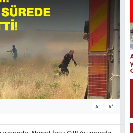
-
+
A
A