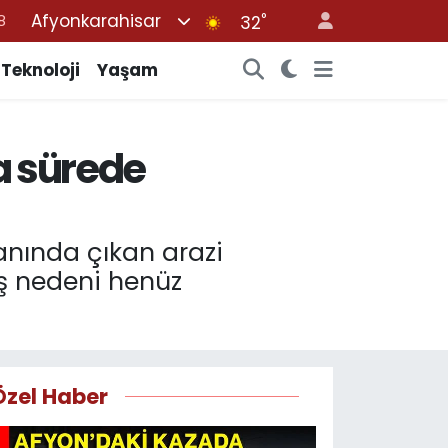
Afyonkarahisar
°
8
32
2
Teknoloji
Yaşam
8
3
sa sürede
4
8
anında çıkan arazi
ış nedeni henüz
Özel Haber