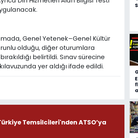
yrıca Din Hizmetleri Alan Bilgisi Testi
S
uygulanacak.
amada, Genel Yetenek–Genel Kültür
runlu olduğu, diğer oturumlara
bırakıldığı belirtildi. Sınav sürecine
kılavuzunda yer aldığı ifade edildi.
f
a
ürkiye Temsilcileri'nden ATSO’ya