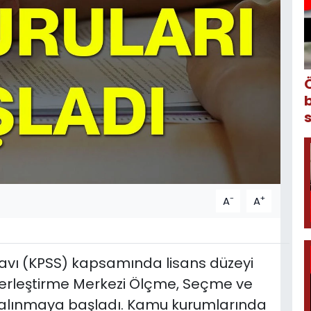
-
+
A
A
vı (KPSS) kapsamında lisans düzeyi
Yerleştirme Merkezi Ölçme, Seçme ve
 alınmaya başladı. Kamu kurumlarında