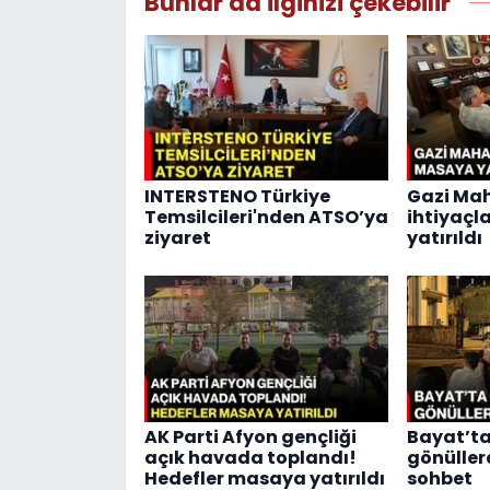
Bunlar da ilginizi çekebilir
INTERSTENO Türkiye
Gazi Mah
Temsilcileri'nden ATSO’ya
ihtiyaçl
ziyaret
yatırıldı
AK Parti Afyon gençliği
Bayat’t
açık havada toplandı!
gönülle
Hedefler masaya yatırıldı
sohbet