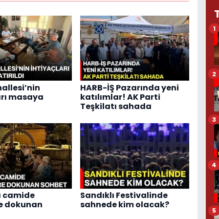
1
2
allesi’nin
HARB-İŞ Pazarında yeni
arı masaya
katılımlar! AK Parti
Teşkilatı sahada
3
4
a camide
Sandıklı Festivalinde
re dokunan
sahnede kim olacak?
5