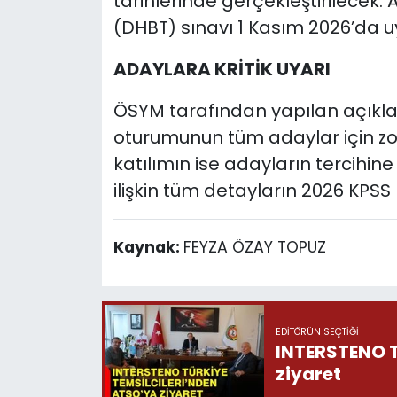
tarihlerinde gerçekleştirilecek. A
(DHBT) sınavı 1 Kasım 2026’da 
ADAYLARA KRİTİK UYARI
ÖSYM tarafından yapılan açıkl
oturumunun tüm adaylar için zo
katılımın ise adayların tercihine 
ilişkin tüm detayların 2026 KPSS 
Kaynak:
FEYZA ÖZAY TOPUZ
EDITÖRÜN SEÇTIĞI
INTERSTENO T
ziyaret