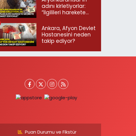
adını kirletiyorlar:
“İlgilileri harekete
geçmeye davet
ediyoruz”
Ankara, Afyon Devlet
Hastanesini neden
takip ediyor?
Puan Durumu ve Fikstür