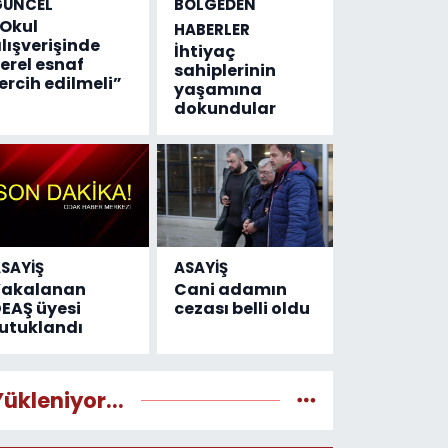
GÜNCEL
BÖLGEDEN
Okul
HABERLER
lışverişinde
İhtiyaç
erel esnaf
sahiplerinin
ercih edilmeli”
yaşamına
dokundular
SAYİŞ
ASAYİŞ
Yakalanan
Cani adamın
EAŞ üyesi
cezası belli oldu
utuklandı
Yükleniyor...