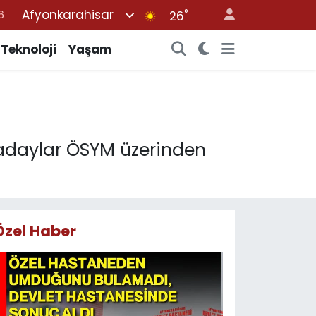
Afyonkarahisar
°
26
6
2
Teknoloji
Yaşam
7
4
4
 adaylar ÖSYM üzerinden
Özel Haber