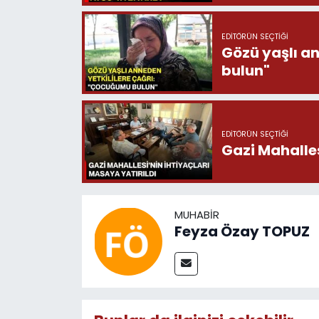
EDITÖRÜN SEÇTIĞI
Gözü yaşlı a
bulun"
EDITÖRÜN SEÇTIĞI
Gazi Mahalles
MUHABIR
Feyza Özay TOPUZ