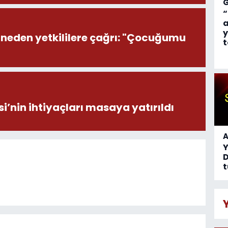
“
a
y
nneden yetkililere çağrı: "Çocuğumu
t
i’nin ihtiyaçları masaya yatırıldı
A
D
t