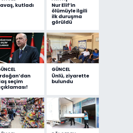
avaş, kutladı
Nur Elif’in
ölümüyle ilgili
ilk duruşma
görüldü
GÜNCEL
GÜNCEL
Erdoğan’dan
Ünlü, ziyarette
laş seçim
bulundu
çıklaması!