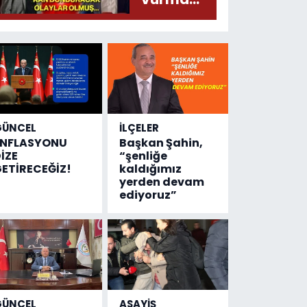
çıktı
olayında
yeni bilgiler
geldi...
Meğer, kan
donduracak
olaylar
olmuş...
GÜNCEL
İLÇELER
ENFLASYONU
Başkan Şahin,
İZE
“şenliğe
ETİRECEĞİZ!
kaldığımız
yerden devam
ediyoruz”
GÜNCEL
ASAYİŞ