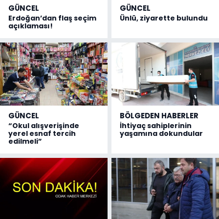
GÜNCEL
GÜNCEL
Erdoğan’dan flaş seçim
Ünlü, ziyarette bulundu
açıklaması!
GÜNCEL
BÖLGEDEN HABERLER
“Okul alışverişinde
İhtiyaç sahiplerinin
yerel esnaf tercih
yaşamına dokundular
edilmeli”