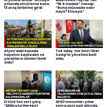
Afyonkarahisar-Antalya
Milletvekili Taytak’tan
yolunda zincirleme kaza:
“İlk 4 madde” mesajı:
13 araç birbirine girdi
“Buna müsaade eder
miyiz? Etmeyiz”
Afyon’daki kazada
Tek aday, tek liste! İlker
hayatını kaybeden ve
Celep’in yönetimi belli
yaralıların isimleri belli
oldu
oldu!
Ertürk’ten sert çıkış:
AFSÜ mezunları yıllar
“Milliyetçi Hareket
sonra aynı çatı altında