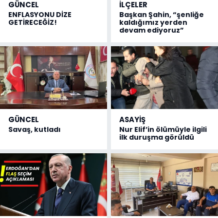
GÜNCEL
İLÇELER
ENFLASYONU DİZE
Başkan Şahin, “şenliğe
GETİRECEĞİZ!
kaldığımız yerden
devam ediyoruz”
GÜNCEL
ASAYİŞ
Savaş, kutladı
Nur Elif’in ölümüyle ilgili
ilk duruşma görüldü