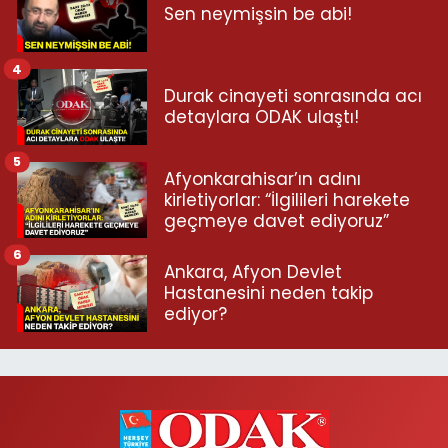
Sen neymişsin be abi!
4
Durak cinayeti sonrasında acı
detaylara ODAK ulaştı!
5
Afyonkarahisar’ın adını
kirletiyorlar: “İlgilileri harekete
geçmeye davet ediyoruz”
6
Ankara, Afyon Devlet
Hastanesini neden takip
ediyor?