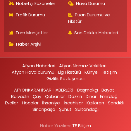
Nöbetçi Eczaneler
Hava Durumu
Trafik Durumu
Puan Durumu ve
Fikstür
Tüm Manşetler
Son Dakika Haberleri
Haber Arşivi
Afyon Haberleri
Afyon Namaz Vakitleri
Afyon Hava durumu
Lig Fikstürü
Künye
İletişim
Gizlilik Sözleşmesi
AFYONKARAHİSAR HABERLERİ
Başmakçı
Bayat
Bolvadin
Çay
Çobanlar
Dazkırı
Dinar
Emirdağ‎
Evciler‎
Hocalar
İhsaniye‎
İscehisar
Kızılören‎
Sandıklı‎
Sinanpaşa
Şuhut
Sultandağı
Haber Yazılımı:
TE Bilişim