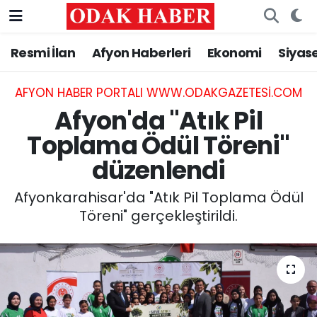
Resmi İlan
Afyon Haberleri
Ekonomi
Siyas
AFYONKARAHİSAR HABERLERİ
Nöbetçi Eczaneler
Resmi İlan
Hava Durumu
AFYON HABER PORTALI WWW.ODAKGAZETESI.COM
Afyon'da "Atık Pil
ASAYİŞ
Trafik Durumu
Toplama Ödül Töreni"
düzenlendi
GÜNCEL
Süper Lig Puan Durumu ve Fikstür
Afyonkarahisar'da "Atık Pil Toplama Ödül
SİYASET
Tüm Manşetler
Töreni" gerçekleştirildi.
EĞİTİM
Son Dakika Haberleri
MAGAZİN
Haber Arşivi
SAĞLIK