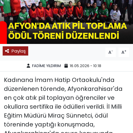
SPOR
11:11 MANŞET
Paylaş
-
+
A
A
FADİME YILDIRIM
16.05.2026 - 10:18
Kadınana İmam Hatip Ortaokulu'nda
düzenlenen törende, Afyonkarahisar'da
en çok atık pil toplayan öğrenciler ve
okullara sertifika ile ödülleri verildi. İl Milli
Eğitim Müdürü Miraç Sünnetci, ödül
töreninde yaptığı konuşmada,