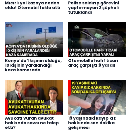
Mıcırlı yol kazaya neden
Polise saldırıp görevini
oldu! Otomobil takla attı
yaptırmayan 2 şüpheli
tutuklandı
Konya'da 1 kişinin öldüğü,
Otomobille hafif ticari
10 kişinin yaralandığı
araç çarpıştı:8 yaralı
kaza kamerada
Avukatı vuran avukat
19 yaşındaki kayıp kız
hakkında savcı ne talep
hakkında son dakika
etti?
gelişmesi