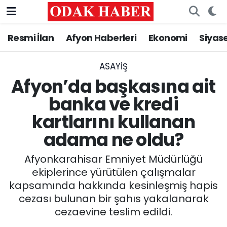
Resmi İlan
Afyon Haberleri
Ekonomi
Siyas
AFYONKARAHİSAR HABERLERİ
Nöbetçi Eczaneler
Resmi İlan
Hava Durumu
ASAYİŞ
Afyon’da başkasına ait
ASAYİŞ
Trafik Durumu
banka ve kredi
kartlarını kullanan
GÜNCEL
Süper Lig Puan Durumu ve Fikstür
adama ne oldu?
SİYASET
Tüm Manşetler
Afyonkarahisar Emniyet Müdürlüğü
EĞİTİM
Son Dakika Haberleri
ekiplerince yürütülen çalışmalar
kapsamında hakkında kesinleşmiş hapis
MAGAZİN
Haber Arşivi
cezası bulunan bir şahıs yakalanarak
cezaevine teslim edildi.
SAĞLIK