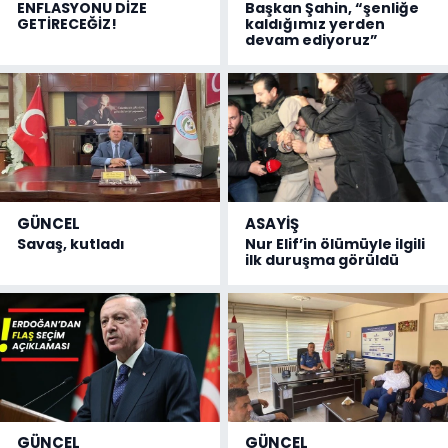
ENFLASYONU DİZE
Başkan Şahin, “şenliğe
GETİRECEĞİZ!
kaldığımız yerden
devam ediyoruz”
GÜNCEL
ASAYİŞ
Savaş, kutladı
Nur Elif’in ölümüyle ilgili
ilk duruşma görüldü
GÜNCEL
GÜNCEL