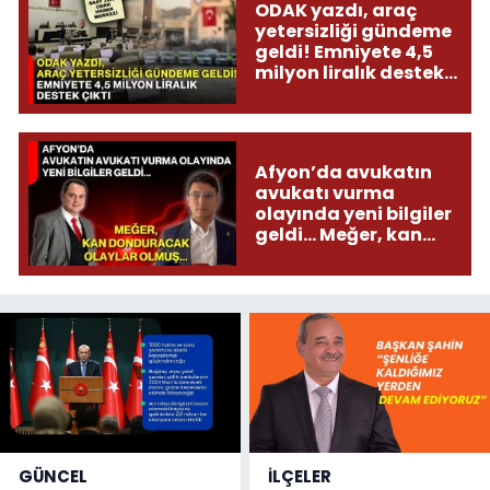
ODAK yazdı, araç
yetersizliği gündeme
geldi! Emniyete 4,5
milyon liralık destek
çıktı
Afyon’da avukatın
avukatı vurma
olayında yeni bilgiler
geldi... Meğer, kan
donduracak olaylar
olmuş...
GÜNCEL
İLÇELER