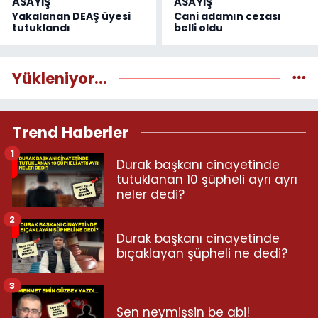
ASAYİŞ
ASAYİŞ
Yakalanan DEAŞ üyesi
Cani adamın cezası
tutuklandı
belli oldu
Yükleniyor...
Trend Haberler
1
Durak başkanı cinayetinde
tutuklanan 10 şüpheli ayrı ayrı
neler dedi?
2
Durak başkanı cinayetinde
bıçaklayan şüpheli ne dedi?
3
Sen neymişsin be abi!