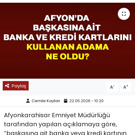
SPOR
11:11 MANŞET
Paylaş
-
+
A
A
Cemile Kaytan
22.05.2026 - 10:20
Afyonkarahisar Emniyet Müdürlüğü
tarafından yapılan açıklamaya göre,
“başkasına ait banka veya kredi kartının