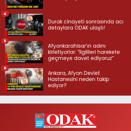
4
Durak cinayeti sonrasında acı
detaylara ODAK ulaştı!
5
Afyonkarahisar’ın adını
kirletiyorlar: “İlgilileri harekete
geçmeye davet ediyoruz”
6
Ankara, Afyon Devlet
Hastanesini neden takip
ediyor?