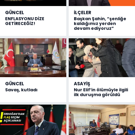
GÜNCEL
İLÇELER
ENFLASYONU DİZE
Başkan Şahin, “şenliğe
GETİRECEĞİZ!
kaldığımız yerden
devam ediyoruz”
GÜNCEL
ASAYİŞ
Savaş, kutladı
Nur Elif’in ölümüyle ilgili
ilk duruşma görüldü