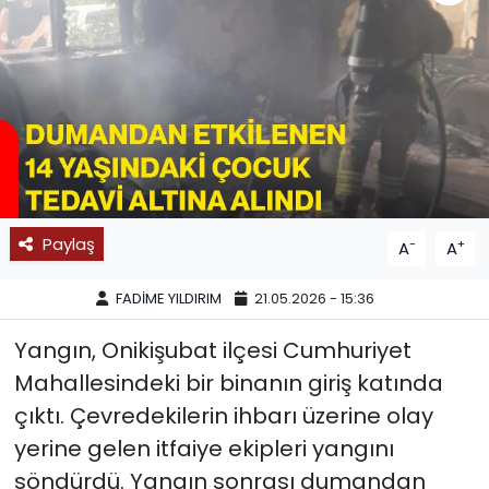
SPOR
11:11 MANŞET
Paylaş
-
+
A
A
FADİME YILDIRIM
21.05.2026 - 15:36
Yangın, Onikişubat ilçesi Cumhuriyet
Mahallesindeki bir binanın giriş katında
çıktı. Çevredekilerin ihbarı üzerine olay
yerine gelen itfaiye ekipleri yangını
söndürdü. Yangın sonrası dumandan