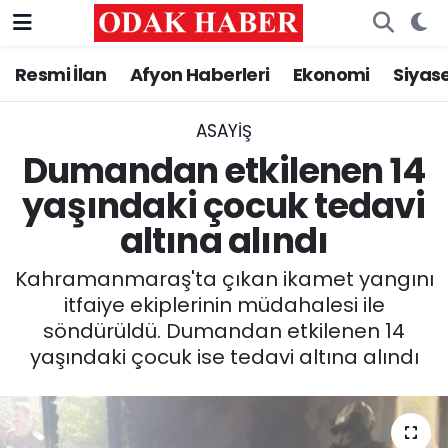
Resmi İlan
Afyon Haberleri
Ekonomi
Siyas
AFYONKARAHİSAR HABERLERİ
Nöbetçi Eczaneler
Resmi İlan
Hava Durumu
ASAYİŞ
Dumandan etkilenen 14
ASAYİŞ
Trafik Durumu
yaşındaki çocuk tedavi
altına alındı
GÜNCEL
Süper Lig Puan Durumu ve Fikstür
Kahramanmaraş'ta çıkan ikamet yangını
SİYASET
Tüm Manşetler
itfaiye ekiplerinin müdahalesi ile
söndürüldü. Dumandan etkilenen 14
EĞİTİM
Son Dakika Haberleri
yaşındaki çocuk ise tedavi altına alındı
MAGAZİN
Haber Arşivi
SAĞLIK