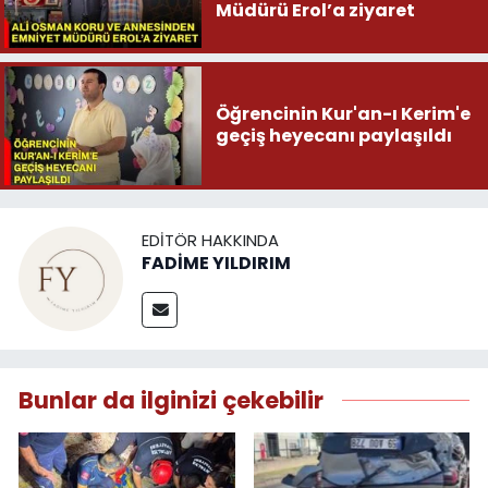
Müdürü Erol’a ziyaret
Öğrencinin Kur'an-ı Kerim'e
geçiş heyecanı paylaşıldı
EDITÖR HAKKINDA
FADİME YILDIRIM
Bunlar da ilginizi çekebilir