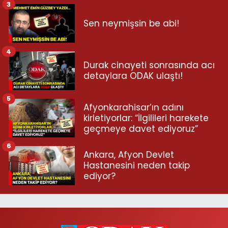
3
Sen neymişsin be abi!
4
Durak cinayeti sonrasında acı
detaylara ODAK ulaştı!
5
Afyonkarahisar’ın adını
kirletiyorlar: “İlgilileri harekete
geçmeye davet ediyoruz”
6
Ankara, Afyon Devlet
Hastanesini neden takip
ediyor?