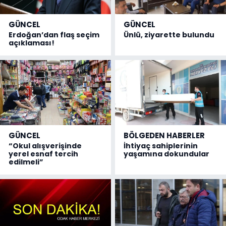
GÜNCEL
GÜNCEL
Erdoğan’dan flaş seçim
Ünlü, ziyarette bulundu
açıklaması!
GÜNCEL
BÖLGEDEN HABERLER
“Okul alışverişinde
İhtiyaç sahiplerinin
yerel esnaf tercih
yaşamına dokundular
edilmeli”