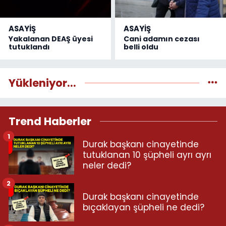
ASAYİŞ
ASAYİŞ
Yakalanan DEAŞ üyesi
Cani adamın cezası
tutuklandı
belli oldu
Yükleniyor...
Trend Haberler
1
Durak başkanı cinayetinde
tutuklanan 10 şüpheli ayrı ayrı
neler dedi?
2
Durak başkanı cinayetinde
bıçaklayan şüpheli ne dedi?