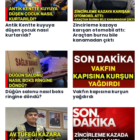
Antik Kentte kuyuya
Zincirleme kazaya
düşen çocuk nasıl
karışan otomobil attı:
kurtarıldı?
Araçtan burnu bile
kanamadan çıktı
Düğün salonu nasıl boks
Vakfın kapısına kurşun
ringine döndü?
yağdırdı