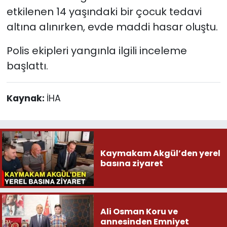
etkilenen 14 yaşındaki bir çocuk tedavi
altına alınırken, evde maddi hasar oluştu.
Polis ekipleri yangınla ilgili inceleme
başlattı.
Kaynak:
İHA
Kaymakam Akgül’den yerel
basına ziyaret
Ali Osman Koru ve
annesinden Emniyet