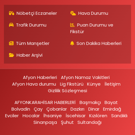
Nöbetçi Eczaneler
Hava Durumu
Trafik Durumu
Puan Durumu ve
Fikstür
Tüm Manşetler
Son Dakika Haberleri
Haber Arşivi
Afyon Haberleri
Afyon Namaz Vakitleri
Afyon Hava durumu
Lig Fikstürü
Künye
İletişim
Gizlilik Sözleşmesi
AFYONKARAHİSAR HABERLERİ
Başmakçı
Bayat
Bolvadin
Çay
Çobanlar
Dazkırı
Dinar
Emirdağ‎
Evciler‎
Hocalar
İhsaniye‎
İscehisar
Kızılören‎
Sandıklı‎
Sinanpaşa
Şuhut
Sultandağı