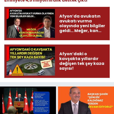
Emniyete 4,5 milyon liralık destek çıktı
Afyon’da avukatın
avukatı vurma
olayında yeni bilgiler
geldi... Meğer, kan
donduracak olaylar
olmuş...
Afyon’daki o
kavşakta yıllardır
değişen tek şey kaza
sayısı!