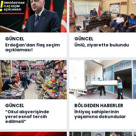
GÜNCEL
GÜNCEL
Erdoğan’dan flaş seçim
Ünlü, ziyarette bulundu
açıklaması!
GÜNCEL
BÖLGEDEN HABERLER
“Okul alışverişinde
İhtiyaç sahiplerinin
yerel esnaf tercih
yaşamına dokundular
edilmeli”