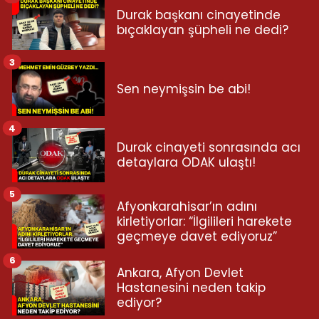
Durak başkanı cinayetinde
bıçaklayan şüpheli ne dedi?
3
Sen neymişsin be abi!
4
Durak cinayeti sonrasında acı
detaylara ODAK ulaştı!
5
Afyonkarahisar’ın adını
kirletiyorlar: “İlgilileri harekete
geçmeye davet ediyoruz”
6
Ankara, Afyon Devlet
Hastanesini neden takip
ediyor?