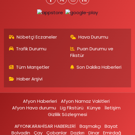
Nöbetçi Eczaneler
Hava Durumu
Trafik Durumu
Puan Durumu ve
Fikstür
Tüm Manşetler
Son Dakika Haberleri
Haber Arşivi
Afyon Haberleri
Afyon Namaz Vakitleri
Afyon Hava durumu
Lig Fikstürü
Künye
İletişim
Gizlilik Sözleşmesi
AFYONKARAHİSAR HABERLERİ
Başmakçı
Bayat
Bolvadin
Çay
Çobanlar
Dazkırı
Dinar
Emirdağ‎