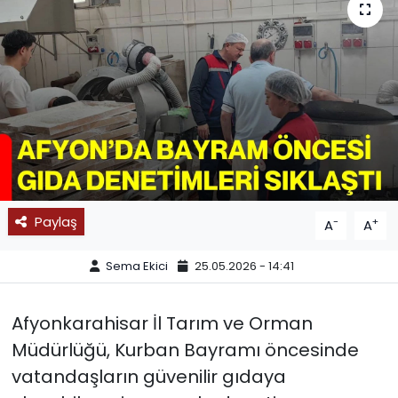
SPOR
11:11 MANŞET
Paylaş
-
+
A
A
Sema Ekici
25.05.2026 - 14:41
Afyonkarahisar İl Tarım ve Orman
Müdürlüğü, Kurban Bayramı öncesinde
vatandaşların güvenilir gıdaya