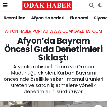
Resmi İlan
Afyon Haberleri
Ekonomi
Siyas
AFYONKARAHİSAR HABERLERİ
Nöbetçi Eczaneler
Resmi İlan
Hava Durumu
AFYON HABER PORTALI WWW.ODAKGAZETESI.COM
Afyon’da Bayram
ASAYİŞ
Trafik Durumu
Öncesi Gıda Denetimleri
Sıklaştı
GÜNCEL
Süper Lig Puan Durumu ve Fikstür
Afyonkarahisar İl Tarım ve Orman
SİYASET
Tüm Manşetler
Müdürlüğü ekipleri, Kurban Bayramı
öncesinde özellikle şekerli mamul ürünleri
EĞİTİM
Son Dakika Haberleri
üreten ve satan işletmelere yönelik
denetimlerini sürdürüyor.
MAGAZİN
Haber Arşivi
SAĞLIK