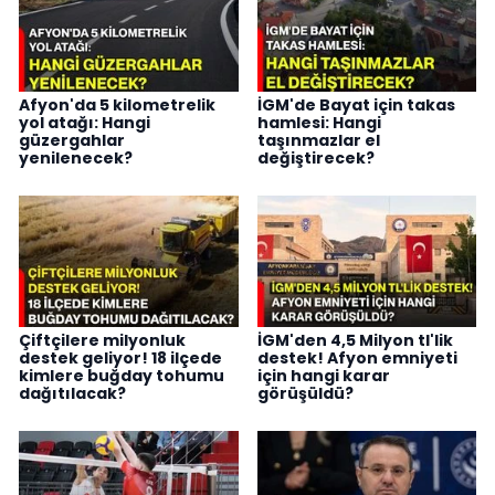
Afyon'da 5 kilometrelik
İGM'de Bayat için takas
yol atağı: Hangi
hamlesi: Hangi
güzergahlar
taşınmazlar el
yenilenecek?
değiştirecek?
Çiftçilere milyonluk
İGM'den 4,5 Milyon tl'lik
destek geliyor! 18 ilçede
destek! Afyon emniyeti
kimlere buğday tohumu
için hangi karar
dağıtılacak?
görüşüldü?