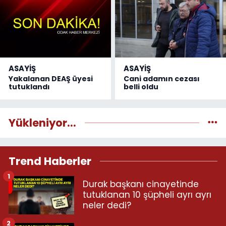
ASAYİŞ
ASAYİŞ
Yakalanan DEAŞ üyesi
Cani adamın cezası
tutuklandı
belli oldu
Yükleniyor...
Trend Haberler
1
Durak başkanı cinayetinde
tutuklanan 10 şüpheli ayrı ayrı
neler dedi?
2