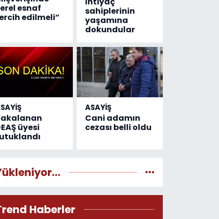
İhtiyaç
erel esnaf
sahiplerinin
ercih edilmeli”
yaşamına
dokundular
SAYİŞ
ASAYİŞ
Yakalanan
Cani adamın
EAŞ üyesi
cezası belli oldu
utuklandı
Yükleniyor...
Trend Haberler