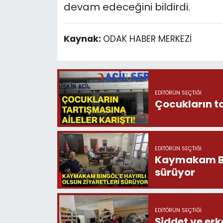
devam edeceğini bildirdi.
Kaynak:
ODAK HABER MERKEZİ
EDITÖRÜN SEÇTIĞI
Çocukların ta
EDITÖRÜN SEÇTIĞI
Kaymakam Bing
sürüyor
EDITÖRÜN SEÇTIĞI
Şiddet ve erk