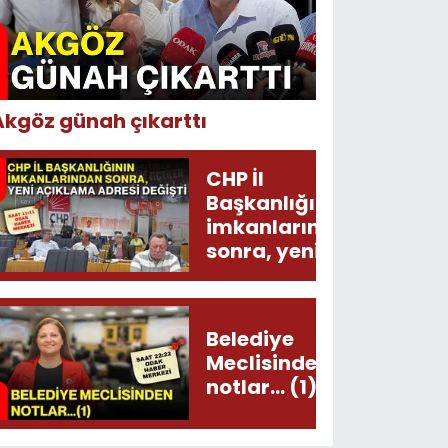
Akgöz günah çıkarttı
CHP İl
Başkanlığının
imkanlarından
sonra, yeni
açıklama
adresi değişti!
Belediye
Meclisinden
notlar... (1)