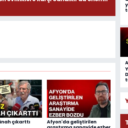
y
t
A
D
t
nah çıkarttı
Afyon'da geliştirilen
araştırma sanayide ezber