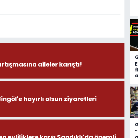
rtışmasına aileler karıştı!
f
a
öl'e hayırlı olsun ziyaretleri
“
en evliliklere karşı Sandıklı'da önemli
a