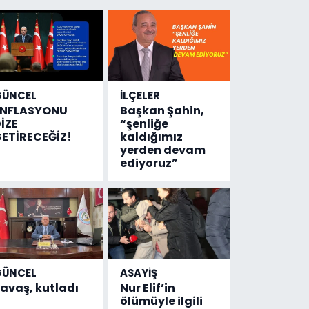
GÜNCEL
İLÇELER
ENFLASYONU
Başkan Şahin,
İZE
“şenliğe
ETİRECEĞİZ!
kaldığımız
yerden devam
ediyoruz”
GÜNCEL
ASAYİŞ
avaş, kutladı
Nur Elif’in
ölümüyle ilgili