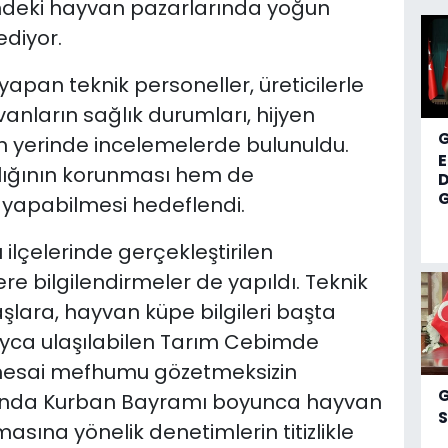
indeki hayvan pazarlarında yoğun
diyor.
yapan teknik personeller, üreticilerle
anların sağlık durumları, hijyen
kin yerinde incelemelerde bulunuldu.
ığının korunması hem de
D
G
ş yapabilmesi hedeflendi.
 ilçelerinde gerçekleştirilen
ere bilgilendirmeler de yapıldı. Teknik
lara, hayvan küpe bilgileri başta
yca ulaşılabilen Tarım Cebimde
r, mesai mefhumu gözetmeksizin
ında Kurban Bayramı boyunca hayvan
S
asına yönelik denetimlerin titizlikle