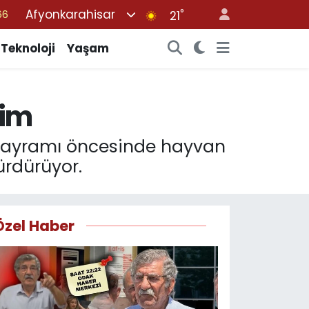
Afyonkarahisar
°
05
21
18
Teknoloji
Yaşam
22
54
tim
%0
66
 Bayramı öncesinde hayvan
ürdürüyor.
Özel Haber