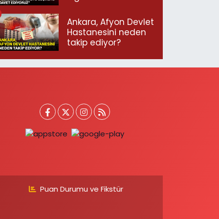
geçmeye davet
ediyoruz”
Ankara, Afyon Devlet
Hastanesini neden
takip ediyor?
Puan Durumu ve Fikstür