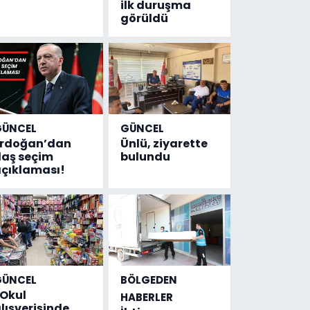
ilk duruşma
görüldü
GÜNCEL
GÜNCEL
Erdoğan’dan
Ünlü, ziyarette
laş seçim
bulundu
çıklaması!
GÜNCEL
BÖLGEDEN
Okul
HABERLER
lışverişinde