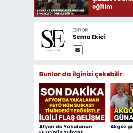
eğitim
EDITÖR
Sema Ekici
Bunlar da ilginizi çekebilir
Afyon'da Yakalanan
Akgöz gü
FETÖ'nün Suikast