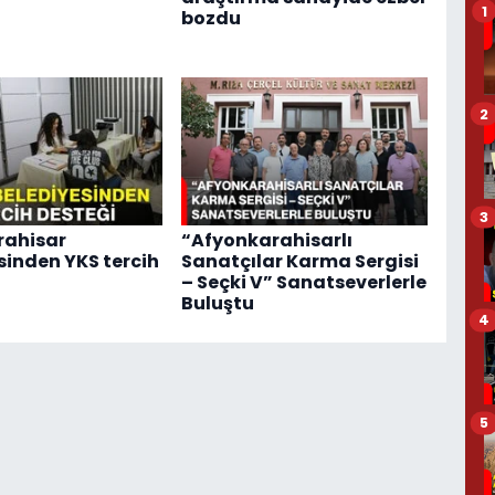
1
bozdu
2
3
rahisar
“Afyonkarahisarlı
sinden YKS tercih
Sanatçılar Karma Sergisi
– Seçki V” Sanatseverlerle
Buluştu
4
5