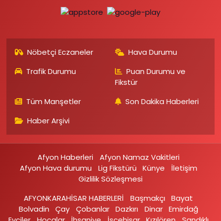
Nöbetçi Eczaneler
Hava Durumu
Trafik Durumu
Puan Durumu ve
Fikstür
Tüm Manşetler
Son Dakika Haberleri
Haber Arşivi
Afyon Haberleri
Afyon Namaz Vakitleri
Afyon Hava durumu
Lig Fikstürü
Künye
İletişim
Gizlilik Sözleşmesi
AFYONKARAHİSAR HABERLERİ
Başmakçı
Bayat
Bolvadin
Çay
Çobanlar
Dazkırı
Dinar
Emirdağ‎
Evciler‎
Hocalar
İhsaniye‎
İscehisar
Kızılören‎
Sandıklı‎