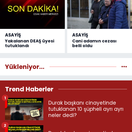
ASAYİŞ
ASAYİŞ
Yakalanan DEAŞ üyesi
Cani adamın cezası
tutuklandı
belli oldu
Yükleniyor...
Trend Haberler
1
Durak başkanı cinayetinde
tutuklanan 10 şüpheli ayrı ayrı
neler dedi?
2