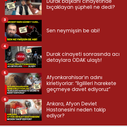
Durak başkanı cinayetinde
bıçaklayan şüpheli ne dedi?
3
Sen neymişsin be abi!
4
Durak cinayeti sonrasında acı
detaylara ODAK ulaştı!
5
Afyonkarahisar’ın adını
kirletiyorlar: “İlgilileri harekete
geçmeye davet ediyoruz”
6
Ankara, Afyon Devlet
Hastanesini neden takip
ediyor?