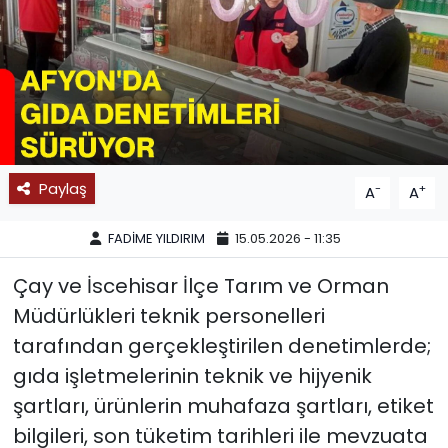
SPOR
11:11 MANŞET
Paylaş
-
+
A
A
FADİME YILDIRIM
15.05.2026 - 11:35
Çay ve İscehisar İlçe Tarım ve Orman
Müdürlükleri teknik personelleri
tarafından gerçekleştirilen denetimlerde;
gıda işletmelerinin teknik ve hijyenik
şartları, ürünlerin muhafaza şartları, etiket
bilgileri, son tüketim tarihleri ile mevzuata