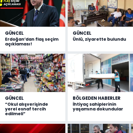
GÜNCEL
GÜNCEL
Erdoğan’dan flaş seçim
Ünlü, ziyarette bulundu
açıklaması!
GÜNCEL
BÖLGEDEN HABERLER
“Okul alışverişinde
İhtiyaç sahiplerinin
yerel esnaf tercih
yaşamına dokundular
edilmeli”