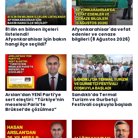
81 ilin en bilinen ilçeleri
Afyonkarahisar'da vefat
listelendi!
edenler ve cenaze
Afyonkarahisar için bakın
bilgileri (8 Ağustos 2026)
hangi ilçe seçildi?
Arslan’dan YENİ Parti’ye
Sandıklı’da Termal
sert eleştiri: “Türkiye’nin
Turizm ve Gurbetçi
meselesi Paris’te
Festivali coşkuyla başladı
Brüksel’de çözülmez”