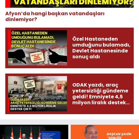
Afyon’da hangi başkan vatandaşları
dinlemiyor?
Özel Hastaneden
umduğunu bulamadı,
Devlet Hastanesinde
sonuç aldı
ODAK yazdı, araç
yetersizliği gündeme
geldi! Emniyete 4,5
milyon liralık destek
çıktı