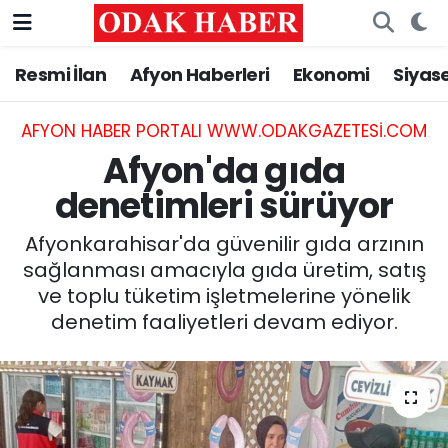
Resmi İlan
Afyon Haberleri
Ekonomi
Siyas
AFYONKARAHİSAR HABERLERİ
Nöbetçi Eczaneler
Resmi İlan
Hava Durumu
AFYON HABER PORTALI WWW.ODAKGAZETESI.COM
Afyon'da gıda
ASAYİŞ
Trafik Durumu
denetimleri sürüyor
GÜNCEL
Süper Lig Puan Durumu ve Fikstür
Afyonkarahisar'da güvenilir gıda arzının
sağlanması amacıyla gıda üretim, satış
SİYASET
Tüm Manşetler
ve toplu tüketim işletmelerine yönelik
denetim faaliyetleri devam ediyor.
EĞİTİM
Son Dakika Haberleri
MAGAZİN
Haber Arşivi
SAĞLIK