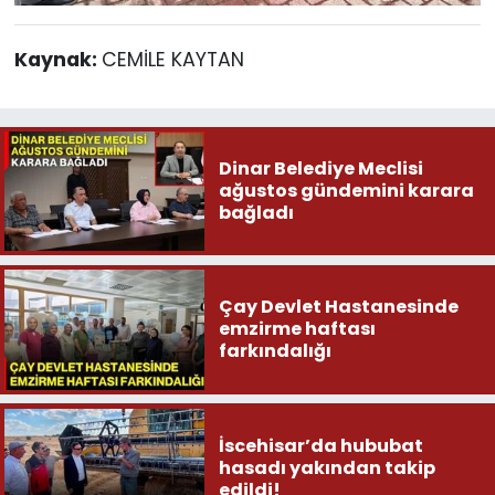
Kaynak:
CEMİLE KAYTAN
Dinar Belediye Meclisi
ağustos gündemini karara
bağladı
Çay Devlet Hastanesinde
emzirme haftası
farkındalığı
İscehisar’da hububat
hasadı yakından takip
edildi!