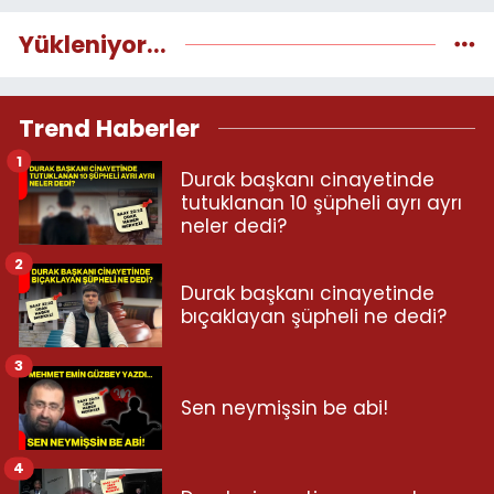
Yükleniyor...
Trend Haberler
1
Durak başkanı cinayetinde
tutuklanan 10 şüpheli ayrı ayrı
neler dedi?
2
Durak başkanı cinayetinde
bıçaklayan şüpheli ne dedi?
3
Sen neymişsin be abi!
4