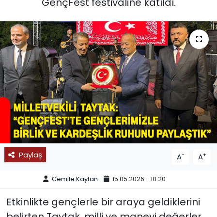
GençFest festivaline katıldı.
SPOR
11:11 MANŞET
Paylaş
-
+
A
A
Cemile Kaytan
15.05.2026 - 10:20
Etkinlikte gençlerle bir araya geldiklerini
belirten Taytak, milli ve manevi değerler