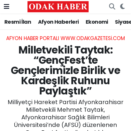
Resmi İlan
Afyon Haberleri
Ekonomi
Siyas
AFYONKARAHİSAR HABERLERİ
Nöbetçi Eczaneler
Resmi İlan
Hava Durumu
AFYON HABER PORTALI WWW.ODAKGAZETESI.COM
Milletvekili Taytak:
ASAYİŞ
Trafik Durumu
“GençFest’te
Gençlerimizle Birlik ve
GÜNCEL
Süper Lig Puan Durumu ve Fikstür
Kardeşlik Ruhunu
SİYASET
Tüm Manşetler
Paylaştık”
EĞİTİM
Son Dakika Haberleri
Milliyetçi Hareket Partisi Afyonkarahisar
Milletvekili Mehmet Taytak,
MAGAZİN
Haber Arşivi
Afyonkarahisar Sağlık Bilimleri
Üniversitesi’nde (AFSÜ) düzenlenen
SAĞLIK