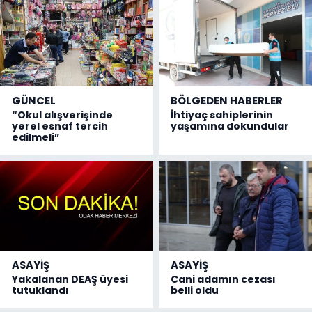
GÜNCEL
BÖLGEDEN HABERLER
“Okul alışverişinde
İhtiyaç sahiplerinin
yerel esnaf tercih
yaşamına dokundular
edilmeli”
ASAYİŞ
ASAYİŞ
Yakalanan DEAŞ üyesi
Cani adamın cezası
tutuklandı
belli oldu