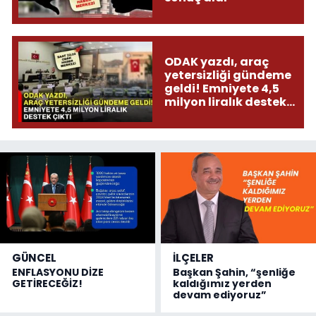
ODAK yazdı, araç
yetersizliği gündeme
geldi! Emniyete 4,5
milyon liralık destek
çıktı
GÜNCEL
İLÇELER
ENFLASYONU DİZE
Başkan Şahin, “şenliğe
GETİRECEĞİZ!
kaldığımız yerden
devam ediyoruz”