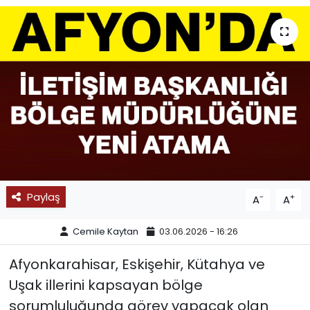
SPOR
11:11 MANŞET
Paylaş
-
+
A
A
Cemile Kaytan
03.06.2026 - 16:26
Afyonkarahisar, Eskişehir, Kütahya ve
Uşak illerini kapsayan bölge
sorumluluğunda görev yapacak olan