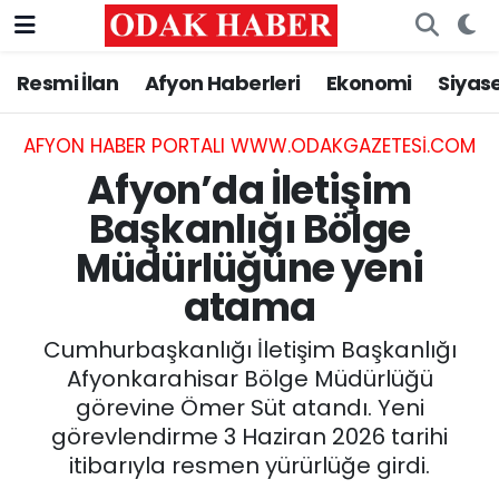
Resmi İlan
Afyon Haberleri
Ekonomi
Siyas
AFYONKARAHİSAR HABERLERİ
Nöbetçi Eczaneler
Resmi İlan
Hava Durumu
AFYON HABER PORTALI WWW.ODAKGAZETESI.COM
Afyon’da İletişim
ASAYİŞ
Trafik Durumu
Başkanlığı Bölge
Müdürlüğüne yeni
GÜNCEL
Süper Lig Puan Durumu ve Fikstür
atama
SİYASET
Tüm Manşetler
Cumhurbaşkanlığı İletişim Başkanlığı
EĞİTİM
Son Dakika Haberleri
Afyonkarahisar Bölge Müdürlüğü
görevine Ömer Süt atandı. Yeni
MAGAZİN
Haber Arşivi
görevlendirme 3 Haziran 2026 tarihi
itibarıyla resmen yürürlüğe girdi.
SAĞLIK