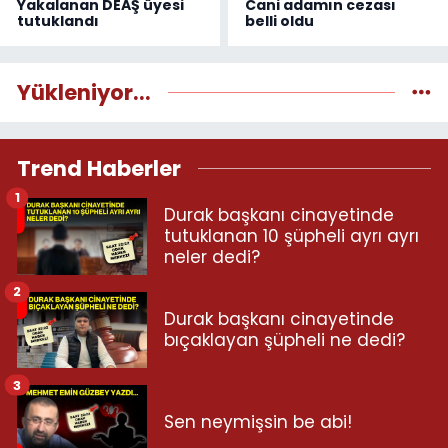
Yakalanan DEAŞ üyesi
Cani adamın cezası
tutuklandı
belli oldu
Yükleniyor...
Trend Haberler
1
Durak başkanı cinayetinde
tutuklanan 10 şüpheli ayrı ayrı
neler dedi?
2
Durak başkanı cinayetinde
bıçaklayan şüpheli ne dedi?
3
Sen neymişsin be abi!