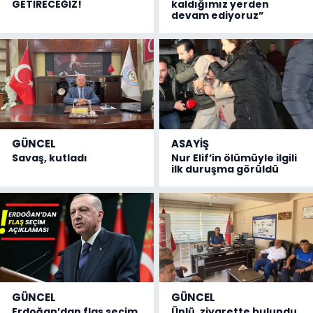
GETİRECEĞİZ!
kaldığımız yerden
devam ediyoruz”
GÜNCEL
ASAYİŞ
Savaş, kutladı
Nur Elif’in ölümüyle ilgili
ilk duruşma görüldü
GÜNCEL
GÜNCEL
Erdoğan’dan flaş seçim
Ünlü, ziyarette bulundu