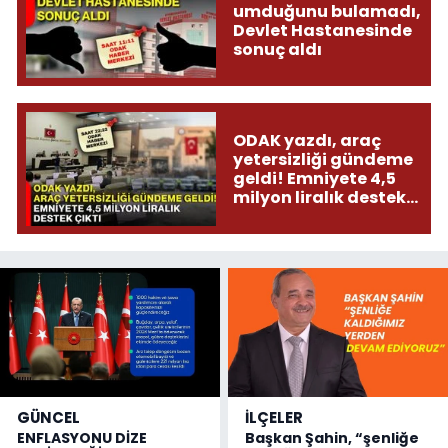
umduğunu bulamadı,
Devlet Hastanesinde
sonuç aldı
ODAK yazdı, araç
yetersizliği gündeme
geldi! Emniyete 4,5
milyon liralık destek
çıktı
GÜNCEL
İLÇELER
ENFLASYONU DİZE
Başkan Şahin, “şenliğe