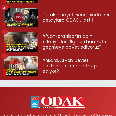
4
Durak cinayeti sonrasında acı
detaylara ODAK ulaştı!
5
Afyonkarahisar’ın adını
kirletiyorlar: “İlgilileri harekete
geçmeye davet ediyoruz”
6
Ankara, Afyon Devlet
Hastanesini neden takip
ediyor?
odakgazetesi.com sitemizi Afyon haberleri ve Afyon son