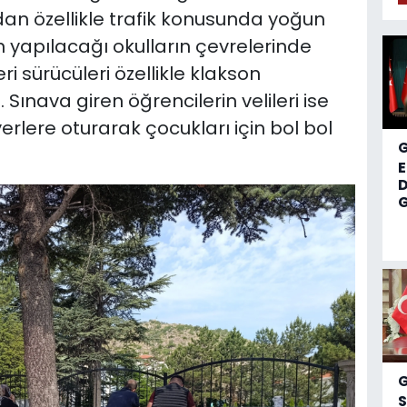
ndan özellikle trafik konusunda yoğun
ın yapılacağı okulların çevrelerinde
ri sürücüleri özellikle klakson
ınava giren öğrencilerin velileri ise
erlere oturarak çocukları için bol bol
D
G
S