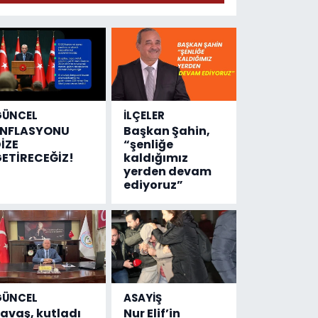
anlattı
GÜNCEL
İLÇELER
ENFLASYONU
Başkan Şahin,
İZE
“şenliğe
ETİRECEĞİZ!
kaldığımız
yerden devam
ediyoruz”
GÜNCEL
ASAYİŞ
avaş, kutladı
Nur Elif’in