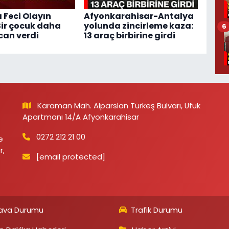
 Feci Olayın
Afyonkarahisar-Antalya
 Bir çocuk daha
yolunda zincirleme kaza:
6
can verdi
13 araç birbirine girdi
Karaman Mah. Alparslan Türkeş Bulvarı, Ufuk
Apartmanı 14/A Afyonkarahisar
0272 212 21 00
e
r,
[email protected]
ava Durumu
Trafik Durumu