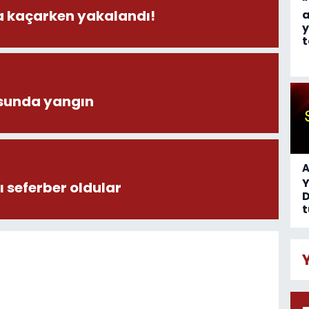
“
la kaçarken yakalandı!
a
y
t
sunda yangın
A
 seferber oldular
D
t