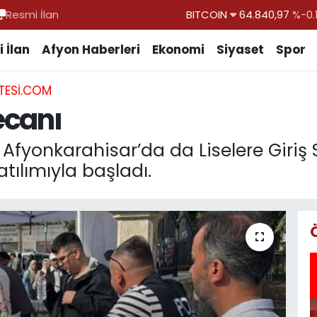
Resmi İlan
DOLAR
47,7436
%0.
EURO
55,2510
%0.
 İlan
Afyon Haberleri
Ekonomi
Siyaset
Spor
STERLİN
64,4811
%0.
TESI.COM
GRAM ALTIN
6660.55
ecanı
BİST100
13.779
%-
BITCOIN
64.840,97
%-0.
Afyonkarahisar’da da Liselere Giriş 
tılımıyla başladı.