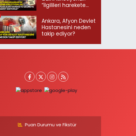
“İlgilileri harekete
geçmeye davet
ediyoruz”
Ankara, Afyon Devlet
Hastanesini neden
takip ediyor?
Puan Durumu ve Fikstür