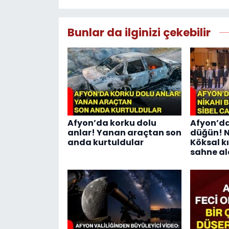
Bunlar da ilginizi çekebilir
Afyon’da korku dolu
Afyon’da
anlar! Yanan araçtan son
düğün! N
anda kurtuldular
Köksal kı
sahne al