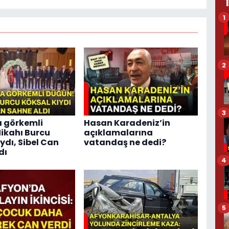
1
2
3
 görkemli
Hasan Karadeniz’in
ikahı Burcu
açıklamalarına
ydı, Sibel Can
vatandaş ne dedi?
dı
4
5