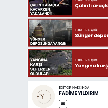
EDITÖRÜN SEÇTIĞI
Çalıntı araç
EDITÖRÜN SEÇTIĞI
Sünger depo
EDITÖRÜN SEÇTIĞI
Yangına karşı
EDITÖR HAKKINDA
FADİME YILDIRIM