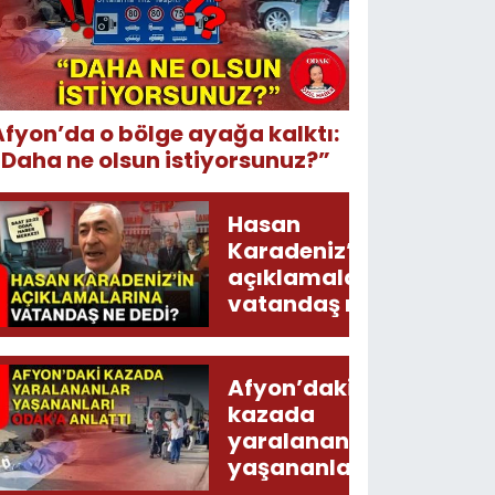
Afyon’da o bölge ayağa kalktı:
“Daha ne olsun istiyorsunuz?”
Hasan
Karadeniz’in
açıklamalarına
vatandaş ne
dedi?
Afyon’daki
kazada
yaralananlar
yaşananları
ODAK’a