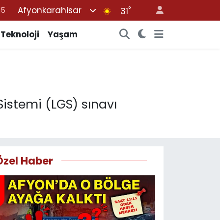
Afyonkarahisar
°
18
31
32
Teknoloji
Yaşam
38
%0
14
15
Sistemi (LGS) sınavı
Özel Haber