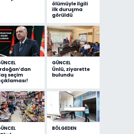
ölümüyle ilgili
ilk duruşma
görüldü
GÜNCEL
GÜNCEL
Erdoğan’dan
Ünlü, ziyarette
laş seçim
bulundu
çıklaması!
GÜNCEL
BÖLGEDEN