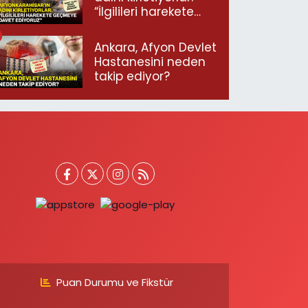
“İlgilileri harekete
geçmeye davet
ediyoruz”
Ankara, Afyon Devlet
Hastanesini neden
takip ediyor?
Puan Durumu ve Fikstür