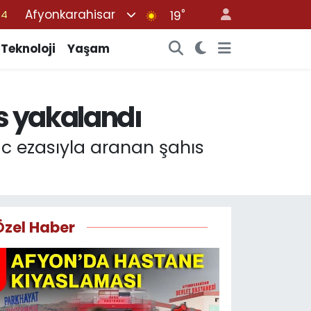
Afyonkarahisar
°
19
01
06
Teknoloji
Yaşam
02
05
s yakalandı
14
c ezasıyla aranan şahıs
Özel Haber