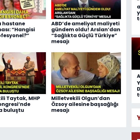
“
a
y
t
a hastane
ABD’de ameliyat maliyeti
ası: “Hangisi
gündem oldu! Arslan’dan
fesyonel?”
“Sağlıkta Güçlü Türkiye”
mesajı
A
D
t
kili Taytak, MHP
Milletvekili Olgun’dan
Kongresi’nde
Özsoy ailesine başsağlığı
la buluştu
mesajı