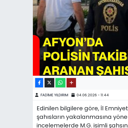
SPOR
11:11 MANŞET
FADİME YILDIRIM
04.06.2026 - 11:44
Edinilen bilgilere göre, İl Emni
şahısların yakalanmasına yöneli
incelemelerde M.G. isimli şahsı