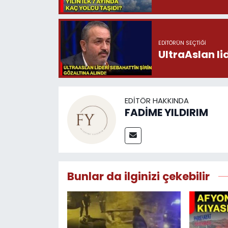
EDITÖRÜN SEÇTIĞI
UltraAslan li
EDITÖR HAKKINDA
FADİME YILDIRIM
Bunlar da ilginizi çekebilir