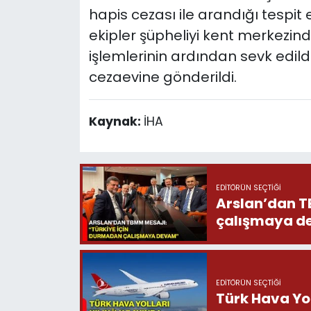
hapis cezası ile arandığı tespit
ekipler şüpheliyi kent merkezin
işlemlerinin ardından sevk edi
cezaevine gönderildi.
Kaynak:
İHA
EDITÖRÜN SEÇTIĞI
Arslan’dan T
çalışmaya 
EDITÖRÜN SEÇTIĞI
Türk Hava Yoll