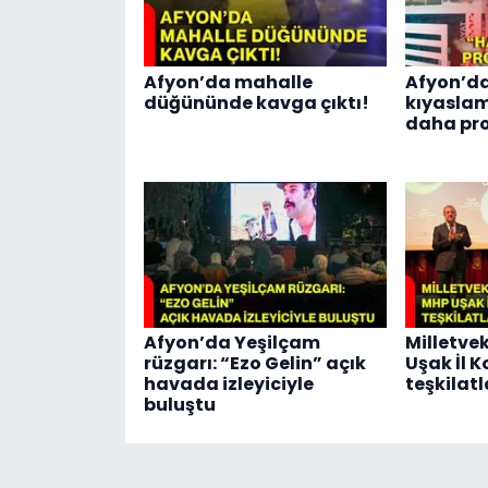
Afyon’da mahalle
Afyon’d
düğününde kavga çıktı!
kıyaslam
daha pro
Afyon’da Yeşilçam
Milletve
rüzgarı: “Ezo Gelin” açık
Uşak İl 
havada izleyiciyle
teşkilat
buluştu