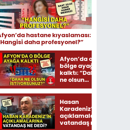
Afyon’da hastane kıyaslaması:
“Hangisi daha profesyonel?”
Afyon’da o
bölge ayağa
kalktı: “Daha
ne olsun
istiyorsunuz?”
Hasan
Karadeniz’in
açıklamalarına
vatandaş ne
dedi?