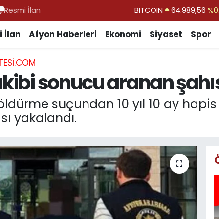
Resmi İlan
DOLAR
47,7239
%0.
EURO
55,1823
%-0.
 İlan
Afyon Haberleri
Ekonomi
Siyaset
Spor
STERLİN
64,4329
%-0.
TESI.COM
GRAM ALTIN
6664.02
%0.
takibi sonucu aranan şahı
BİST100
13.779
%-
ldürme suçundan 10 yıl 10 ay hapis 
ası yakalandı.