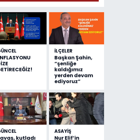
GÜNCEL
İLÇELER
ENFLASYONU
Başkan Şahin,
İZE
“şenliğe
ETİRECEĞİZ!
kaldığımız
yerden devam
ediyoruz”
GÜNCEL
ASAYİŞ
avaş, kutladı
Nur Elif’in