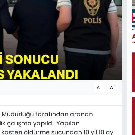
-
+
A
A
yet Müdürlüğü tarafından aranan
k çalışma yapıldı. Yapılan
n kasten öldürme suçundan 10 yıl 10 ay