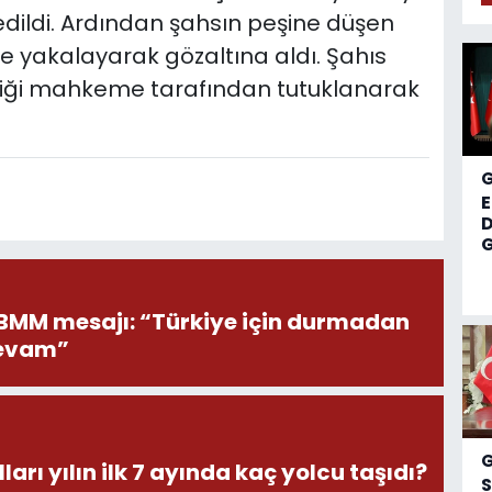
 edildi. Ardından şahsın peşine düşen
de yakalayarak gözaltına aldı. Şahıs
ldiği mahkeme tarafından tutuklanarak
D
G
BMM mesajı: “Türkiye için durmadan
devam”
arı yılın ilk 7 ayında kaç yolcu taşıdı?
S