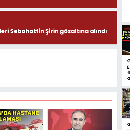
deri Sebahattin Şirin gözaltına alındı
f
a