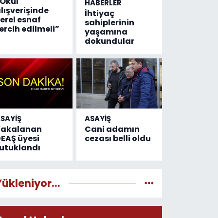
Okul
HABERLER
lışverişinde
İhtiyaç
erel esnaf
sahiplerinin
ercih edilmeli”
yaşamına
dokundular
SAYİŞ
ASAYİŞ
Yakalanan
Cani adamın
EAŞ üyesi
cezası belli oldu
utuklandı
Yükleniyor...