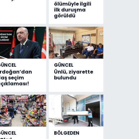
ölümüyle ilgili
ilk duruşma
görüldü
GÜNCEL
GÜNCEL
Erdoğan’dan
Ünlü, ziyarette
laş seçim
bulundu
çıklaması!
GÜNCEL
BÖLGEDEN