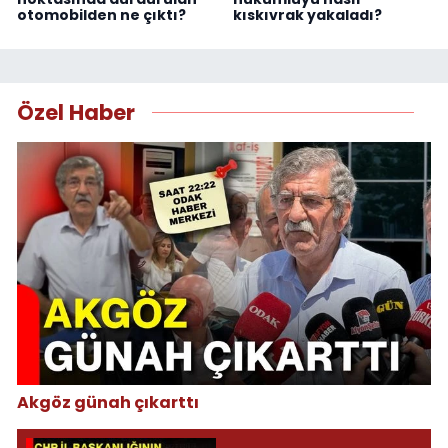
otomobilden ne çıktı?
kıskıvrak yakaladı?
Özel Haber
Akgöz günah çıkarttı