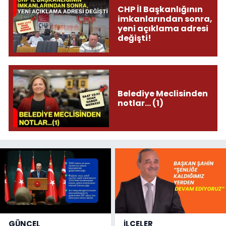
CHP İl Başkanlığının
imkanlarından sonra,
yeni açıklama adresi
değişti!
Belediye Meclisinden
notlar... (1)
GÜNCEL
İLÇELER