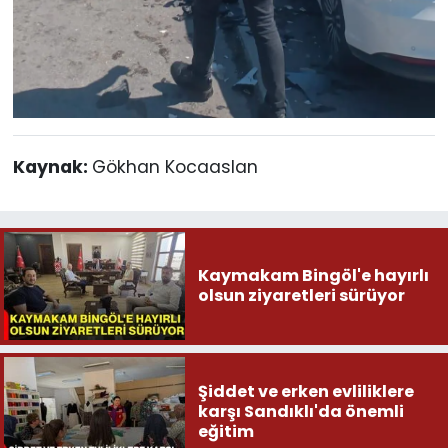
Kaynak:
Gökhan Kocaaslan
Kaymakam Bingöl'e hayırlı
olsun ziyaretleri sürüyor
Şiddet ve erken evliliklere
karşı Sandıklı'da önemli
eğitim