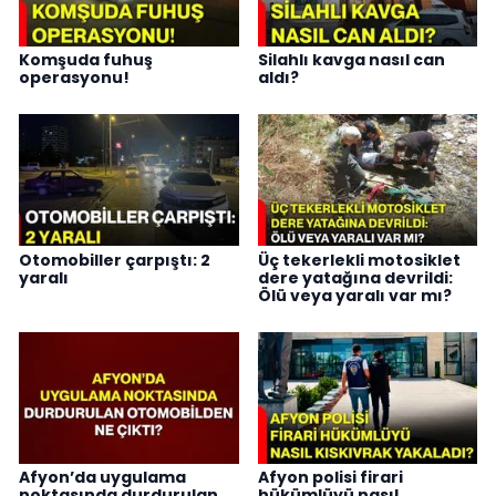
Komşuda fuhuş
Silahlı kavga nasıl can
operasyonu!
aldı?
Otomobiller çarpıştı: 2
Üç tekerlekli motosiklet
yaralı
dere yatağına devrildi:
Ölü veya yaralı var mı?
Afyon’da uygulama
Afyon polisi firari
noktasında durdurulan
hükümlüyü nasıl