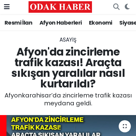
Resmi İlan
Afyon Haberleri
Ekonomi
Siyas
AFYONKARAHİSAR HABERLERİ
Nöbetçi Eczaneler
Resmi İlan
Hava Durumu
ASAYİŞ
Afyon'da zincirleme
ASAYİŞ
Trafik Durumu
trafik kazası! Araçta
sıkışan yaralılar nasıl
GÜNCEL
Süper Lig Puan Durumu ve Fikstür
kurtarıldı?
SİYASET
Tüm Manşetler
Afyonkarahisar’da zincirleme trafik kazası
EĞİTİM
Son Dakika Haberleri
meydana geldi.
MAGAZİN
Haber Arşivi
SAĞLIK