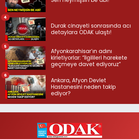
Sen neymişsin be abi!
4
Durak cinayeti sonrasında acı
detaylara ODAK ulaştı!
5
Afyonkarahisar’ın adını
kirletiyorlar: “İlgilileri harekete
geçmeye davet ediyoruz”
6
Ankara, Afyon Devlet
Hastanesini neden takip
ediyor?