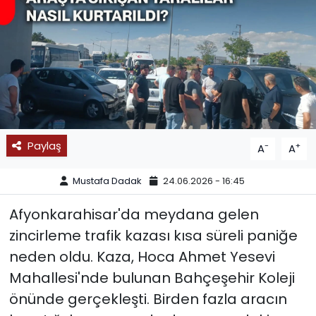
SPOR
11:11 MANŞET
Paylaş
-
+
A
A
Mustafa Dadak
24.06.2026 - 16:45
Afyonkarahisar'da meydana gelen
zincirleme trafik kazası kısa süreli paniğe
neden oldu. Kaza, Hoca Ahmet Yesevi
Mahallesi'nde bulunan Bahçeşehir Koleji
önünde gerçekleşti. Birden fazla aracın