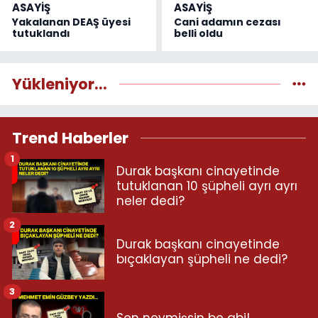
ASAYİŞ
ASAYİŞ
Yakalanan DEAŞ üyesi
Cani adamın cezası
tutuklandı
belli oldu
Yükleniyor...
Trend Haberler
1
Durak başkanı cinayetinde
tutuklanan 10 şüpheli ayrı ayrı
neler dedi?
2
Durak başkanı cinayetinde
bıçaklayan şüpheli ne dedi?
3