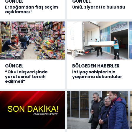
GÜNCEL
GÜNCEL
Erdoğan’dan flaş seçim
Ünlü, ziyarette bulundu
açıklaması!
GÜNCEL
BÖLGEDEN HABERLER
“Okul alışverişinde
İhtiyaç sahiplerinin
yerel esnaf tercih
yaşamına dokundular
edilmeli”