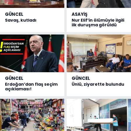
GÜNCEL
ASAYİŞ
Savaş, kutladı
Nur Elif’in ölümüyle ilgili
ilk duruşma görüldü
GÜNCEL
GÜNCEL
Erdoğan’dan flaş seçim
Ünlü, ziyarette bulundu
açıklaması!