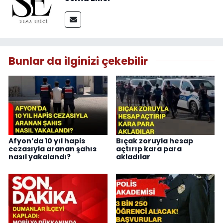
Bunlar da ilginizi çekebilir
Afyon’da 10 yıl hapis
Bıçak zoruyla hesap
cezasıyla aranan şahıs
açtırıp kara para
nasıl yakalandı?
akladılar