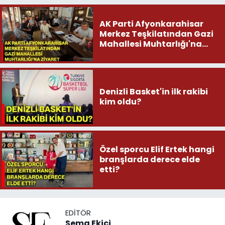
AK Parti Afyonkarahisar
Merkez Teşkilatından Gazi
Mahallesi Muhtarlığı'na
ziyaret
Denizli Basket'in ilk rakibi
kim oldu?
Özel sporcu Elif Ertek hangi
branşlarda derece elde
etti?
EDITÖR
Sema Ekici