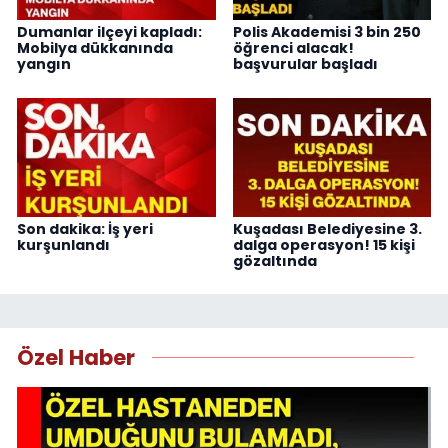
Dumanlar ilçeyi kapladı:
Polis Akademisi 3 bin 250
Mobilya dükkanında
öğrenci alacak!
yangın
başvurular başladı
Son dakika: İş yeri
Kuşadası Belediyesine 3.
kurşunlandı
dalga operasyon! 15 kişi
gözaltında
Özel Haber