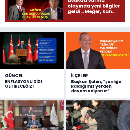
avukatı vurma
olayında yeni bilgiler
geldi... Meğer, kan
donduracak olaylar
olmuş...
GÜNCEL
İLÇELER
ENFLASYONU DİZE
Başkan Şahin, “şenliğe
GETİRECEĞİZ!
kaldığımız yerden
devam ediyoruz”