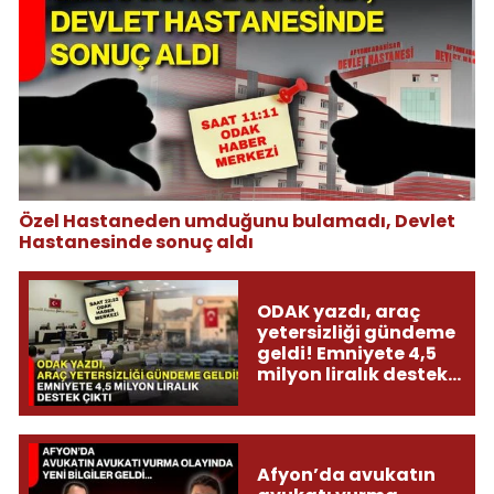
Özel Hastaneden umduğunu bulamadı, Devlet
Hastanesinde sonuç aldı
ODAK yazdı, araç
yetersizliği gündeme
geldi! Emniyete 4,5
milyon liralık destek
çıktı
Afyon’da avukatın