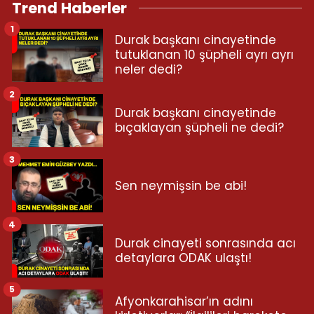
Trend Haberler
1
Durak başkanı cinayetinde
tutuklanan 10 şüpheli ayrı ayrı
neler dedi?
2
Durak başkanı cinayetinde
bıçaklayan şüpheli ne dedi?
3
Sen neymişsin be abi!
4
Durak cinayeti sonrasında acı
detaylara ODAK ulaştı!
5
Afyonkarahisar’ın adını