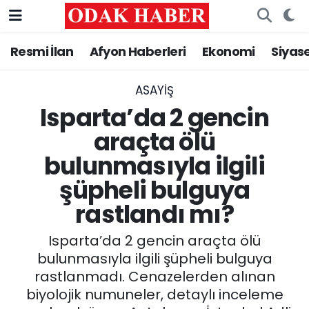
Resmi İlan
Afyon Haberleri
Ekonomi
Siyas
AFYONKARAHİSAR HABERLERİ
Nöbetçi Eczaneler
Resmi İlan
Hava Durumu
ASAYİŞ
Isparta’da 2 gencin
ASAYİŞ
Trafik Durumu
araçta ölü
bulunmasıyla ilgili
GÜNCEL
Süper Lig Puan Durumu ve Fikstür
şüpheli bulguya
SİYASET
Tüm Manşetler
rastlandı mı?
EĞİTİM
Son Dakika Haberleri
Isparta’da 2 gencin araçta ölü
bulunmasıyla ilgili şüpheli bulguya
MAGAZİN
Haber Arşivi
rastlanmadı. Cenazelerden alınan
biyolojik numuneler, detaylı inceleme
SAĞLIK