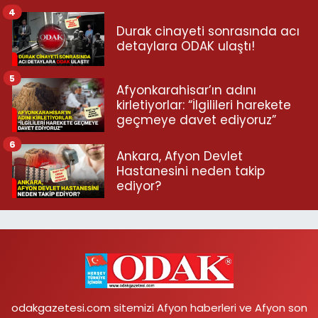
4
Durak cinayeti sonrasında acı
detaylara ODAK ulaştı!
5
Afyonkarahisar’ın adını
kirletiyorlar: “İlgilileri harekete
geçmeye davet ediyoruz”
6
Ankara, Afyon Devlet
Hastanesini neden takip
ediyor?
odakgazetesi.com sitemizi Afyon haberleri ve Afyon son