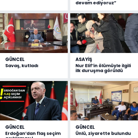
devam ediyoruz”
GÜNCEL
ASAYİŞ
Savaş, kutladı
Nur Elif’in ölümüyle ilgili
ilk duruşma görüldü
GÜNCEL
GÜNCEL
Erdoğan’dan flaş seçim
Ünlü, ziyarette bulundu