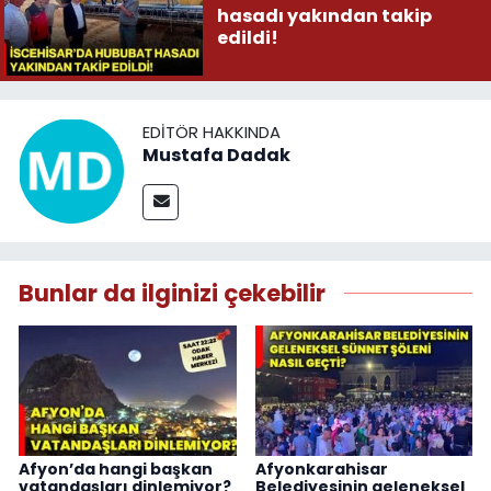
hasadı yakından takip
edildi!
EDITÖR HAKKINDA
Mustafa Dadak
Bunlar da ilginizi çekebilir
Afyon’da hangi başkan
Afyonkarahisar
vatandaşları dinlemiyor?
Belediyesinin geleneksel