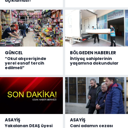
açıklaması!
GÜNCEL
BÖLGEDEN HABERLER
“Okul alışverişinde
İhtiyaç sahiplerinin
yerel esnaf tercih
yaşamına dokundular
edilmeli”
ASAYİŞ
ASAYİŞ
Yakalanan DEAŞ üyesi
Cani adamın cezası