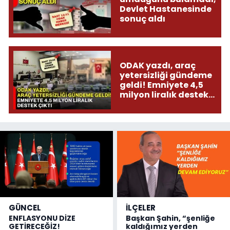
Devlet Hastanesinde
sonuç aldı
ODAK yazdı, araç
yetersizliği gündeme
geldi! Emniyete 4,5
milyon liralık destek
çıktı
GÜNCEL
İLÇELER
ENFLASYONU DİZE
Başkan Şahin, “şenliğe
GETİRECEĞİZ!
kaldığımız yerden