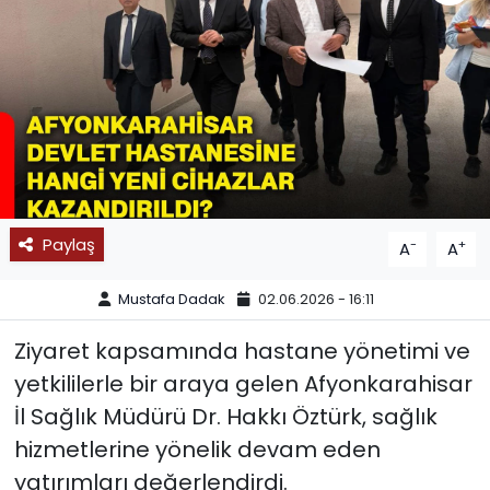
SPOR
11:11 MANŞET
Paylaş
-
+
A
A
Mustafa Dadak
02.06.2026 - 16:11
Ziyaret kapsamında hastane yönetimi ve
yetkililerle bir araya gelen Afyonkarahisar
İl Sağlık Müdürü Dr. Hakkı Öztürk, sağlık
hizmetlerine yönelik devam eden
yatırımları değerlendirdi.