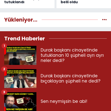
tutuklandı
belli oldu
Yükleniyor...
Trend Haberler
1
Durak başkanı cinayetinde
tutuklanan 10 şüpheli ayrı ayrı
neler dedi?
2
Durak başkanı cinayetinde
bıçaklayan şüpheli ne dedi?
3
Sen neymişsin be abi!