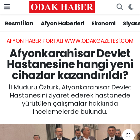
Resmi İlan
Afyon Haberleri
Ekonomi
Siyas
AFYONKARAHİSAR HABERLERİ
Nöbetçi Eczaneler
Resmi İlan
Hava Durumu
AFYON HABER PORTALI WWW.ODAKGAZETESI.COM
Afyonkarahisar Devlet
ASAYİŞ
Trafik Durumu
Hastanesine hangi yeni
cihazlar kazandırıldı?
GÜNCEL
Süper Lig Puan Durumu ve Fikstür
İl Müdürü Öztürk, Afyonkarahisar Devlet
SİYASET
Tüm Manşetler
Hastanesini ziyaret ederek hastanede
yürütülen çalışmalar hakkında
EĞİTİM
Son Dakika Haberleri
incelemelerde bulundu.
MAGAZİN
Haber Arşivi
SAĞLIK