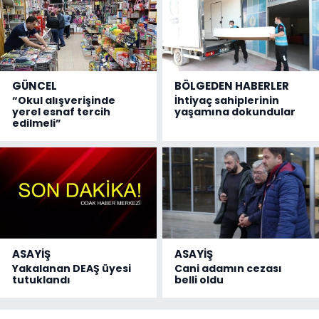
GÜNCEL
BÖLGEDEN HABERLER
“Okul alışverişinde
İhtiyaç sahiplerinin
yerel esnaf tercih
yaşamına dokundular
edilmeli”
ASAYİŞ
ASAYİŞ
Yakalanan DEAŞ üyesi
Cani adamın cezası
tutuklandı
belli oldu