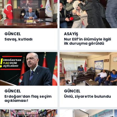
GÜNCEL
ASAYİŞ
Savaş, kutladı
Nur Elif’in ölümüyle ilgili
ilk duruşma görüldü
GÜNCEL
GÜNCEL
Erdoğan’dan flaş seçim
Ünlü, ziyarette bulundu
açıklaması!