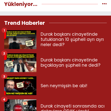
Yükleniyor...
Trend Haberler
1
Durak başkanı cinayetinde
tutuklanan 10 şüpheli ayrı ayrı
neler dedi?
2
Durak başkanı cinayetinde
bıçaklayan şüpheli ne dedi?
3
Sen neymişsin be abi!
4
Durak cinayeti sonrasında acı