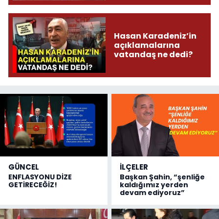
Hasan Karadeniz’in
açıklamalarına
vatandaş ne dedi?
GÜNCEL
İLÇELER
ENFLASYONU DİZE
Başkan Şahin, “şenliğe
GETİRECEĞİZ!
kaldığımız yerden
devam ediyoruz”