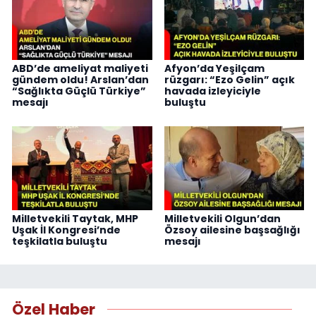
ABD’de ameliyat maliyeti
Afyon’da Yeşilçam
gündem oldu! Arslan’dan
rüzgarı: “Ezo Gelin” açık
“Sağlıkta Güçlü Türkiye”
havada izleyiciyle
mesajı
buluştu
Milletvekili Taytak, MHP
Milletvekili Olgun’dan
Uşak İl Kongresi’nde
Özsoy ailesine başsağlığı
teşkilatla buluştu
mesajı
Özel Haber