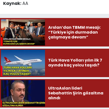
Kaynak:
AA
Arslan’dan TBMM mesajı:
“Türkiye için durmadan
çalışmaya devam”
Türk Hava Yolları yılın ilk 7
ayında kaç yolcu taşıdı?
UltraAslan lideri
Sebahattin Şirin gözaltına
alındı