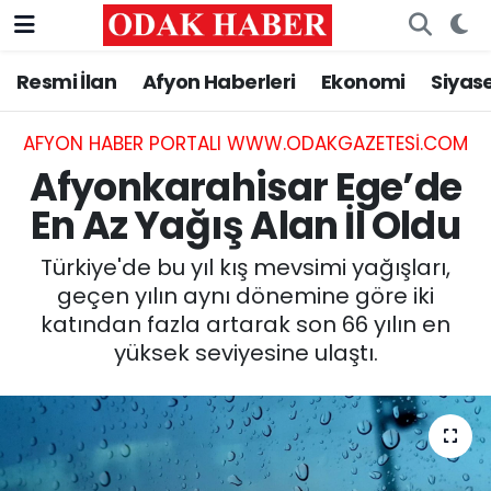
Resmi İlan
Afyon Haberleri
Ekonomi
Siyas
AFYONKARAHİSAR HABERLERİ
Nöbetçi Eczaneler
Resmi İlan
Hava Durumu
AFYON HABER PORTALI WWW.ODAKGAZETESI.COM
Afyonkarahisar Ege’de
ASAYİŞ
Trafik Durumu
En Az Yağış Alan İl Oldu
GÜNCEL
Süper Lig Puan Durumu ve Fikstür
Türkiye'de bu yıl kış mevsimi yağışları,
geçen yılın aynı dönemine göre iki
SİYASET
Tüm Manşetler
katından fazla artarak son 66 yılın en
yüksek seviyesine ulaştı.
EĞİTİM
Son Dakika Haberleri
MAGAZİN
Haber Arşivi
SAĞLIK