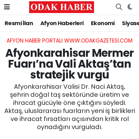
Resmi İlan
Afyon Haberleri
Ekonomi
Siyas
AFYONKARAHİSAR HABERLERİ
Nöbetçi Eczaneler
Resmi İlan
Hava Durumu
AFYON HABER PORTALI WWW.ODAKGAZETESI.COM
Afyonkarahisar Mermer
ASAYİŞ
Trafik Durumu
Fuarı’na Vali Aktaş’tan
stratejik vurgu
GÜNCEL
Süper Lig Puan Durumu ve Fikstür
Afyonkarahisar Valisi Dr. Naci Aktaş,
SİYASET
Tüm Manşetler
şehrin doğal taş sektöründe üretim ve
ihracat gücüyle öne çıktığını söyledi.
EĞİTİM
Son Dakika Haberleri
Aktaş, uluslararası fuarların yeni iş birlikleri
ve ihracat fırsatları açısından kritik rol
MAGAZİN
Haber Arşivi
oynadığını vurguladı.
SAĞLIK