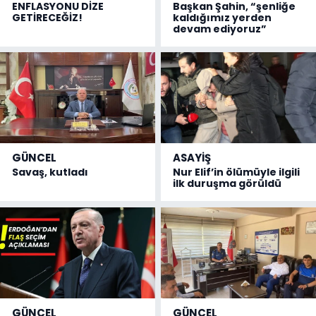
ENFLASYONU DİZE
Başkan Şahin, “şenliğe
GETİRECEĞİZ!
kaldığımız yerden
devam ediyoruz”
GÜNCEL
ASAYİŞ
Savaş, kutladı
Nur Elif’in ölümüyle ilgili
ilk duruşma görüldü
GÜNCEL
GÜNCEL