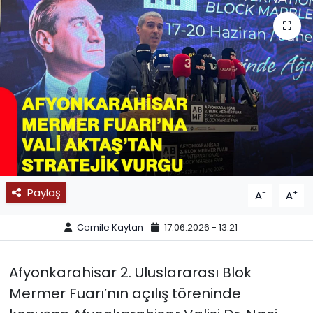
SPOR
11:11 MANŞET
Paylaş
-
+
A
A
Cemile Kaytan
17.06.2026 - 13:21
Afyonkarahisar 2. Uluslararası Blok
Mermer Fuarı’nın açılış töreninde