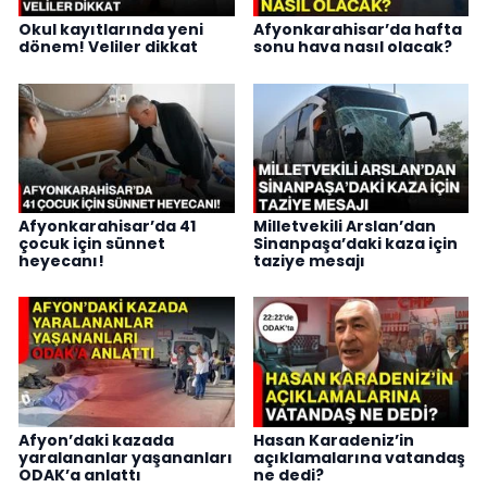
Okul kayıtlarında yeni
Afyonkarahisar’da hafta
dönem! Veliler dikkat
sonu hava nasıl olacak?
Afyonkarahisar’da 41
Milletvekili Arslan’dan
çocuk için sünnet
Sinanpaşa’daki kaza için
heyecanı!
taziye mesajı
Afyon’daki kazada
Hasan Karadeniz’in
yaralananlar yaşananları
açıklamalarına vatandaş
ODAK’a anlattı
ne dedi?