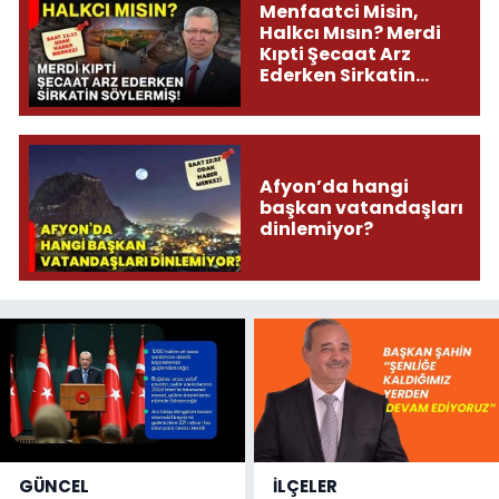
Menfaatci Misin,
Halkcı Mısın? Merdi
Kıpti Şecaat Arz
Ederken Sirkatin
Söylermiş!
Afyon’da hangi
başkan vatandaşları
dinlemiyor?
GÜNCEL
İLÇELER