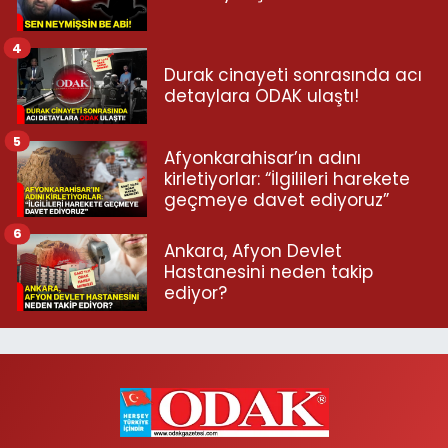
4
Durak cinayeti sonrasında acı
detaylara ODAK ulaştı!
5
Afyonkarahisar’ın adını
kirletiyorlar: “İlgilileri harekete
geçmeye davet ediyoruz”
6
Ankara, Afyon Devlet
Hastanesini neden takip
ediyor?