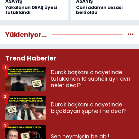
ASAYİŞ
ASAYİŞ
Yakalanan DEAŞ üyesi
Cani adamın cezası
tutuklandı
belli oldu
Yükleniyor...
Trend Haberler
1
Durak başkanı cinayetinde
tutuklanan 10 şüpheli ayrı ayrı
neler dedi?
2
Durak başkanı cinayetinde
bıçaklayan şüpheli ne dedi?
3
Sen neymişsin be abi!