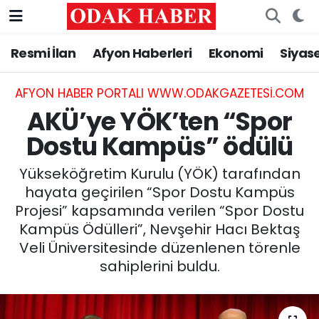
Resmi İlan
Afyon Haberleri
Ekonomi
Siyas
AFYONKARAHİSAR HABERLERİ
Nöbetçi Eczaneler
Resmi İlan
Hava Durumu
AFYON HABER PORTALI WWW.ODAKGAZETESI.COM
AKÜ’ye YÖK’ten “Spor
ASAYİŞ
Trafik Durumu
Dostu Kampüs” ödülü
GÜNCEL
Süper Lig Puan Durumu ve Fikstür
Yükseköğretim Kurulu (YÖK) tarafından
hayata geçirilen “Spor Dostu Kampüs
SİYASET
Tüm Manşetler
Projesi” kapsamında verilen “Spor Dostu
Kampüs Ödülleri”, Nevşehir Hacı Bektaş
EĞİTİM
Son Dakika Haberleri
Veli Üniversitesinde düzenlenen törenle
sahiplerini buldu.
MAGAZİN
Haber Arşivi
SAĞLIK