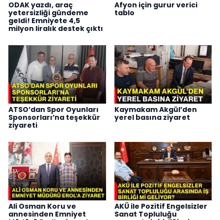
ODAK yazdı, araç
Afyon için gurur verici
yetersizliği gündeme
tablo
geldi! Emniyete 4,5
milyon liralık destek çıktı
ATSO’dan Spor Oyunları
Kaymakam Akgül’den
Sponsorları’na teşekkür
yerel basına ziyaret
ziyareti
Ali Osman Koru ve
AKÜ ile Pozitif Engelsizler
annesinden Emniyet
Sanat Topluluğu