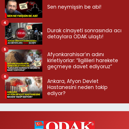
Sen neymişsin be abi!
4
Durak cinayeti sonrasında acı
detaylara ODAK ulaştı!
5
Afyonkarahisar’ın adını
kirletiyorlar: “İlgilileri harekete
geçmeye davet ediyoruz”
6
Ankara, Afyon Devlet
Hastanesini neden takip
ediyor?