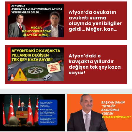
Afyon’da avukatın
avukatı vurma
olayında yeni bilgiler
geldi... Meğer, kan
donduracak olaylar
olmuş...
Afyon’daki o
kavşakta yıllardır
değişen tek şey kaza
sayısı!