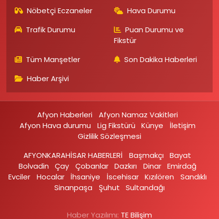
Nöbetçi Eczaneler
Hava Durumu
Trafik Durumu
Puan Durumu ve
Fikstür
Tüm Manşetler
Son Dakika Haberleri
Haber Arşivi
Afyon Haberleri
Afyon Namaz Vakitleri
Afyon Hava durumu
Lig Fikstürü
Künye
İletişim
Gizlilik Sözleşmesi
AFYONKARAHİSAR HABERLERİ
Başmakçı
Bayat
Bolvadin
Çay
Çobanlar
Dazkırı
Dinar
Emirdağ‎
Evciler‎
Hocalar
İhsaniye‎
İscehisar
Kızılören‎
Sandıklı‎
Sinanpaşa
Şuhut
Sultandağı
Haber Yazılımı:
TE Bilişim