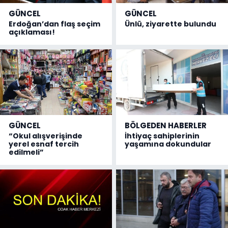
GÜNCEL
GÜNCEL
Erdoğan’dan flaş seçim
Ünlü, ziyarette bulundu
açıklaması!
GÜNCEL
BÖLGEDEN HABERLER
“Okul alışverişinde
İhtiyaç sahiplerinin
yerel esnaf tercih
yaşamına dokundular
edilmeli”