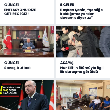
GÜNCEL
İLÇELER
ENFLASYONU DİZE
Başkan Şahin, “şenliğe
GETİRECEĞİZ!
kaldığımız yerden
devam ediyoruz”
GÜNCEL
ASAYİŞ
Savaş, kutladı
Nur Elif’in ölümüyle ilgili
ilk duruşma görüldü