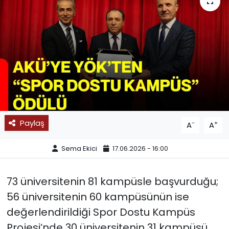
SPOR
11:11 MANŞET
Paylaş
-
+
A
A
Sema Ekici
17.06.2026 - 16:00
73 üniversitenin 81 kampüsle başvurduğu;
56 üniversitenin 60 kampüsünün ise
değerlendirildiği Spor Dostu Kampüs
Projesi’nde 30 üniversitenin 31 kampüsü