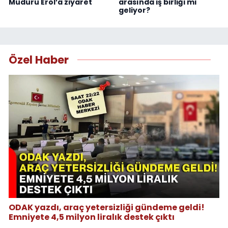
Müdürü Erol’a ziyaret
arasında iş birliği mi
geliyor?
Özel Haber
ODAK yazdı, araç yetersizliği gündeme geldi!
Emniyete 4,5 milyon liralık destek çıktı