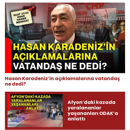
Hasan Karadeniz’in açıklamalarına vatandaş
ne dedi?
Afyon’daki kazada
yaralananlar
yaşananları ODAK’a
anlattı