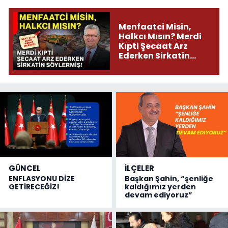
Menfaatci Misin,
Halkcı Mısın? Merdi
Kıpti Şecaat Arz
Ederken Sirkatin
Söylermiş!
GÜNCEL
İLÇELER
ENFLASYONU DİZE
Başkan Şahin, “şenliğe
GETİRECEĞİZ!
kaldığımız yerden
devam ediyoruz”