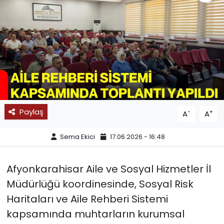
SPOR
11:11 MANŞET
Paylaş
-
+
A
A
Sema Ekici
17.06.2026 - 16:48
Afyonkarahisar Aile ve Sosyal Hizmetler İl
Müdürlüğü koordinesinde, Sosyal Risk
Haritaları ve Aile Rehberi Sistemi
kapsamında muhtarların kurumsal