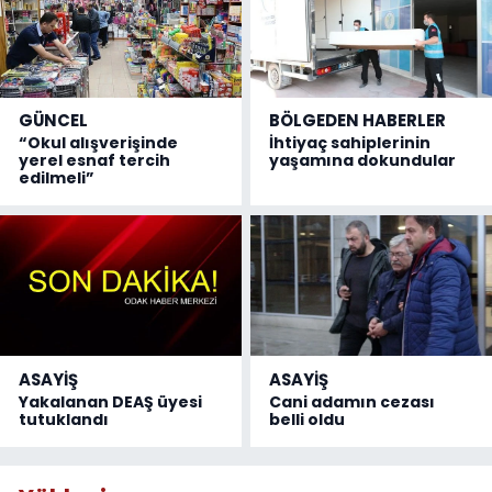
GÜNCEL
BÖLGEDEN HABERLER
“Okul alışverişinde
İhtiyaç sahiplerinin
yerel esnaf tercih
yaşamına dokundular
edilmeli”
ASAYİŞ
ASAYİŞ
Yakalanan DEAŞ üyesi
Cani adamın cezası
tutuklandı
belli oldu