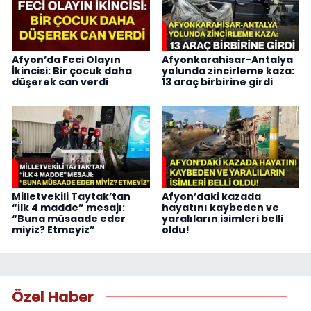
Afyon’da Feci Olayın
Afyonkarahisar-Antalya
İkincisi: Bir çocuk daha
yolunda zincirleme kaza:
düşerek can verdi
13 araç birbirine girdi
Milletvekili Taytak’tan
Afyon’daki kazada
“İlk 4 madde” mesajı:
hayatını kaybeden ve
“Buna müsaade eder
yaralıların isimleri belli
miyiz? Etmeyiz”
oldu!
Özel Haber