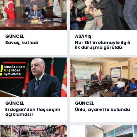
GÜNCEL
ASAYİŞ
Savaş, kutladı
Nur Elif’in ölümüyle ilgili
ilk duruşma görüldü
GÜNCEL
GÜNCEL
Erdoğan’dan flaş seçim
Ünlü, ziyarette bulundu
açıklaması!