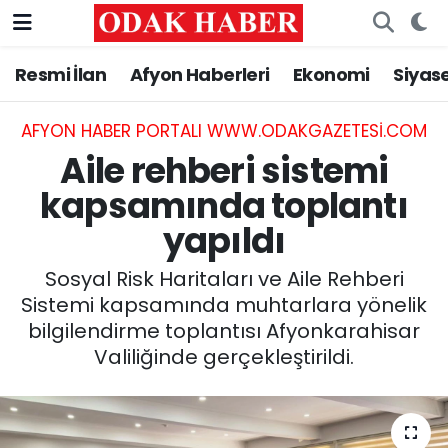
Resmi İlan
Afyon Haberleri
Ekonomi
Siyas
AFYONKARAHİSAR HABERLERİ
Nöbetçi Eczaneler
Resmi İlan
Hava Durumu
AFYON HABER PORTALI WWW.ODAKGAZETESI.COM
Aile rehberi sistemi
ASAYİŞ
Trafik Durumu
kapsamında toplantı
yapıldı
GÜNCEL
Süper Lig Puan Durumu ve Fikstür
Sosyal Risk Haritaları ve Aile Rehberi
SİYASET
Tüm Manşetler
Sistemi kapsamında muhtarlara yönelik
bilgilendirme toplantısı Afyonkarahisar
EĞİTİM
Son Dakika Haberleri
Valiliğinde gerçekleştirildi.
MAGAZİN
Haber Arşivi
SAĞLIK