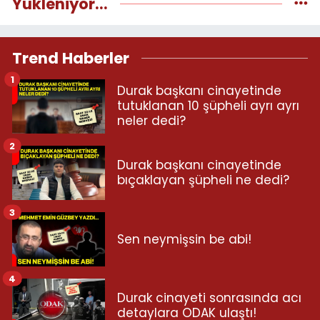
Yükleniyor...
Trend Haberler
1
Durak başkanı cinayetinde
tutuklanan 10 şüpheli ayrı ayrı
neler dedi?
2
Durak başkanı cinayetinde
bıçaklayan şüpheli ne dedi?
3
Sen neymişsin be abi!
4
Durak cinayeti sonrasında acı
detaylara ODAK ulaştı!