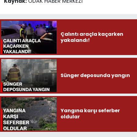
Kaynak:
ODAK HABER MERKEZİ
Çalıntı araçla kaçarken
yakalandı!
Sünger deposunda yangın
Yangına karşı seferber
oldular