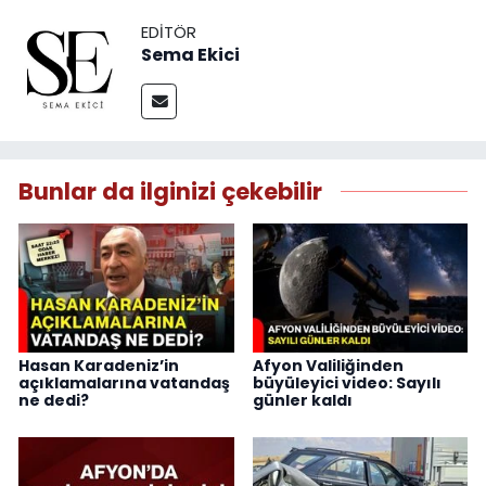
EDITÖR
Sema Ekici
Bunlar da ilginizi çekebilir
Hasan Karadeniz’in
Afyon Valiliğinden
açıklamalarına vatandaş
büyüleyici video: Sayılı
ne dedi?
günler kaldı