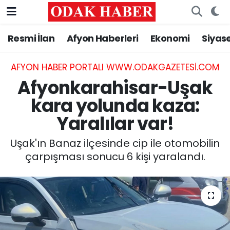
Resmi İlan
Afyon Haberleri
Ekonomi
Siyas
AFYONKARAHİSAR HABERLERİ
Nöbetçi Eczaneler
Resmi İlan
Hava Durumu
AFYON HABER PORTALI WWW.ODAKGAZETESI.COM
Afyonkarahisar-Uşak
ASAYİŞ
Trafik Durumu
kara yolunda kaza:
Yaralılar var!
GÜNCEL
Süper Lig Puan Durumu ve Fikstür
Uşak'ın Banaz ilçesinde cip ile otomobilin
SİYASET
Tüm Manşetler
çarpışması sonucu 6 kişi yaralandı.
EĞİTİM
Son Dakika Haberleri
MAGAZİN
Haber Arşivi
SAĞLIK