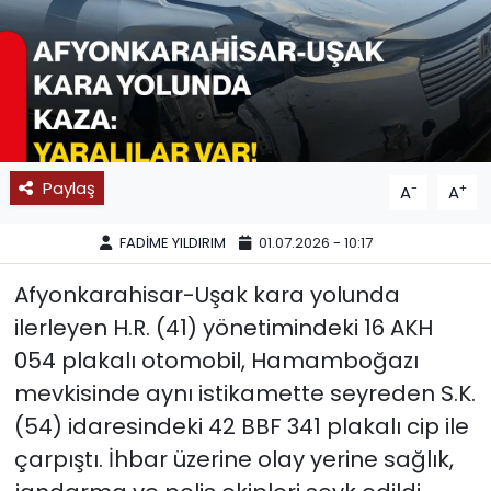
SPOR
11:11 MANŞET
Paylaş
-
+
A
A
FADİME YILDIRIM
01.07.2026 - 10:17
Afyonkarahisar-Uşak kara yolunda
ilerleyen H.R. (41) yönetimindeki 16 AKH
054 plakalı otomobil, Hamamboğazı
mevkisinde aynı istikamette seyreden S.K.
(54) idaresindeki 42 BBF 341 plakalı cip ile
çarpıştı. İhbar üzerine olay yerine sağlık,