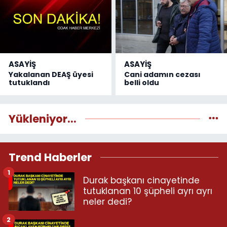
ASAYİŞ
ASAYİŞ
Yakalanan DEAŞ üyesi
Cani adamın cezası
tutuklandı
belli oldu
Yükleniyor...
Trend Haberler
1
Durak başkanı cinayetinde
tutuklanan 10 şüpheli ayrı ayrı
neler dedi?
2