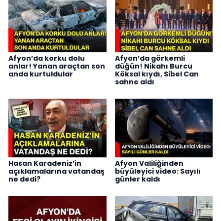
Afyon’da korku dolu
Afyon’da görkemli
anlar! Yanan araçtan son
düğün! Nikahı Burcu
anda kurtuldular
Köksal kıydı, Sibel Can
sahne aldı
Hasan Karadeniz’in
Afyon Valiliğinden
açıklamalarına vatandaş
büyüleyici video: Sayılı
ne dedi?
günler kaldı