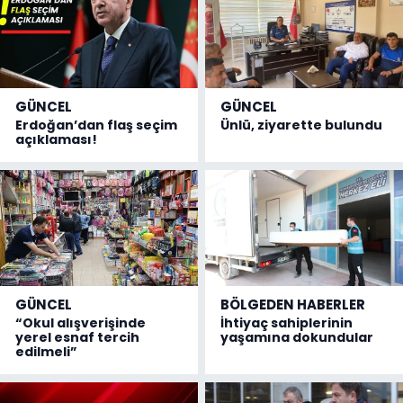
GÜNCEL
GÜNCEL
Erdoğan’dan flaş seçim
Ünlü, ziyarette bulundu
açıklaması!
GÜNCEL
BÖLGEDEN HABERLER
“Okul alışverişinde
İhtiyaç sahiplerinin
yerel esnaf tercih
yaşamına dokundular
edilmeli”