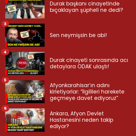
Durak başkanı cinayetinde
bıçaklayan şüpheli ne dedi?
3
Sen neymişsin be abi!
4
Durak cinayeti sonrasında acı
detaylara ODAK ulaştı!
5
Afyonkarahisar’ın adını
kirletiyorlar: “İlgilileri harekete
geçmeye davet ediyoruz”
6
Ankara, Afyon Devlet
Hastanesini neden takip
ediyor?