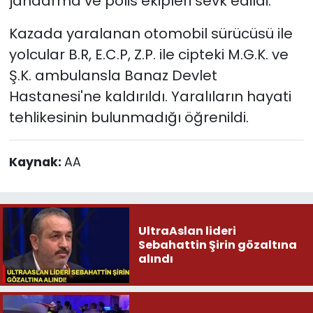
jandarma ve polis ekipleri sevk edildi.
Kazada yaralanan otomobil sürücüsü ile
yolcular B.R, E.C.P, Z.P. ile cipteki M.G.K. ve
Ş.K. ambulansla Banaz Devlet
Hastanesi'ne kaldırıldı. Yaralıların hayati
tehlikesinin bulunmadığı öğrenildi.
Kaynak:
AA
UltraAslan lideri
Sebahattin Şirin gözaltına
alındı