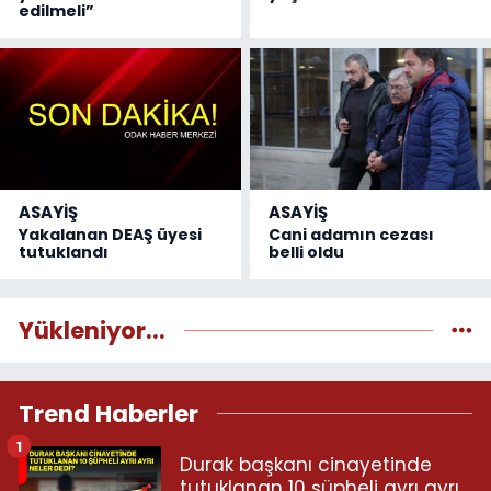
edilmeli”
ASAYİŞ
ASAYİŞ
Yakalanan DEAŞ üyesi
Cani adamın cezası
tutuklandı
belli oldu
Yükleniyor...
Trend Haberler
1
Durak başkanı cinayetinde
tutuklanan 10 şüpheli ayrı ayrı