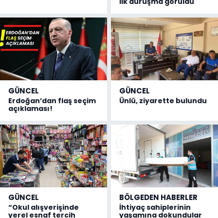
ilk duruşma görüldü
GÜNCEL
GÜNCEL
Erdoğan’dan flaş seçim
Ünlü, ziyarette bulundu
açıklaması!
GÜNCEL
BÖLGEDEN HABERLER
“Okul alışverişinde
İhtiyaç sahiplerinin
yerel esnaf tercih
yaşamına dokundular