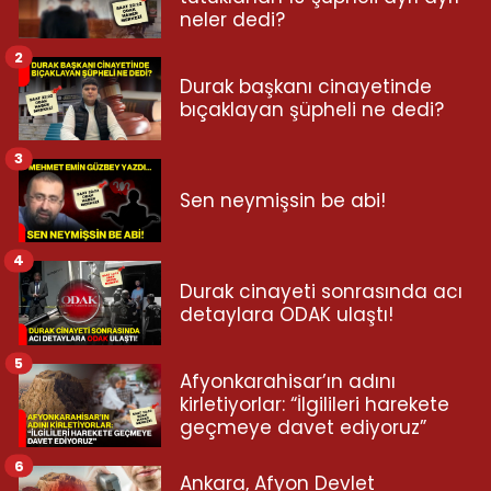
neler dedi?
2
Durak başkanı cinayetinde
bıçaklayan şüpheli ne dedi?
3
Sen neymişsin be abi!
4
Durak cinayeti sonrasında acı
detaylara ODAK ulaştı!
5
Afyonkarahisar’ın adını
kirletiyorlar: “İlgilileri harekete
geçmeye davet ediyoruz”
6
Ankara, Afyon Devlet