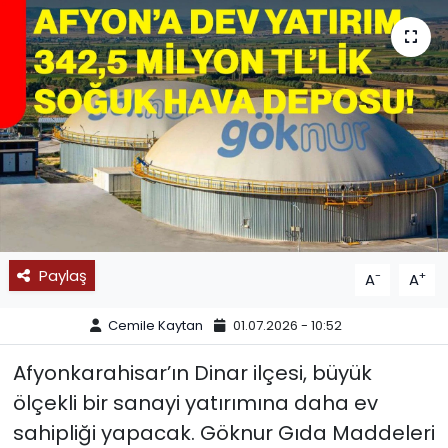
SPOR
11:11 MANŞET
Paylaş
-
+
A
A
Cemile Kaytan
01.07.2026 - 10:52
Afyonkarahisar’ın Dinar ilçesi, büyük
ölçekli bir sanayi yatırımına daha ev
sahipliği yapacak. Göknur Gıda Maddeleri