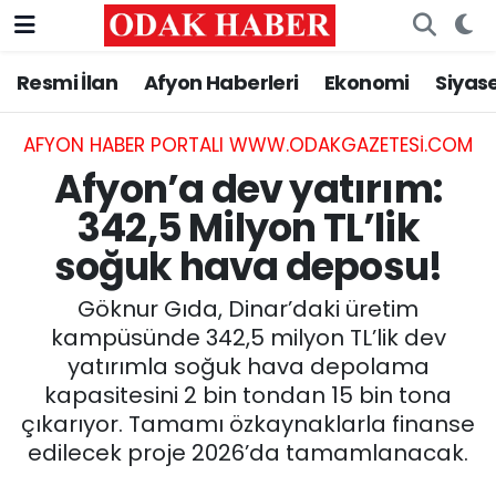
Resmi İlan
Afyon Haberleri
Ekonomi
Siyas
AFYONKARAHİSAR HABERLERİ
Nöbetçi Eczaneler
Resmi İlan
Hava Durumu
AFYON HABER PORTALI WWW.ODAKGAZETESI.COM
Afyon’a dev yatırım:
ASAYİŞ
Trafik Durumu
342,5 Milyon TL’lik
soğuk hava deposu!
GÜNCEL
Süper Lig Puan Durumu ve Fikstür
Göknur Gıda, Dinar’daki üretim
SİYASET
Tüm Manşetler
kampüsünde 342,5 milyon TL’lik dev
yatırımla soğuk hava depolama
EĞİTİM
Son Dakika Haberleri
kapasitesini 2 bin tondan 15 bin tona
çıkarıyor. Tamamı özkaynaklarla finanse
MAGAZİN
Haber Arşivi
edilecek proje 2026’da tamamlanacak.
SAĞLIK