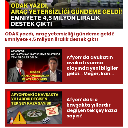
ODAK yazdı, araç yetersizliği gündeme geldi!
Emniyete 4,5 milyon liralık destek çıktı
Afyon’da avukatın
avukatı vurma
olayında yeni bilgiler
geldi... Meğer, kan
donduracak olaylar
olmuş...
Afyon’daki o
kavşakta yıllardır
değişen tek şey kaza
sayısı!