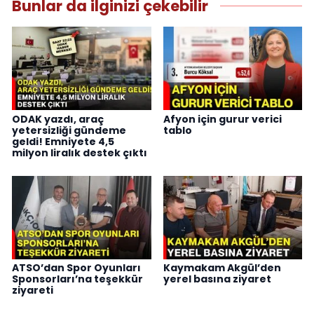
Bunlar da ilginizi çekebilir
ODAK yazdı, araç
Afyon için gurur verici
yetersizliği gündeme
tablo
geldi! Emniyete 4,5
milyon liralık destek çıktı
ATSO’dan Spor Oyunları
Kaymakam Akgül’den
Sponsorları’na teşekkür
yerel basına ziyaret
ziyareti