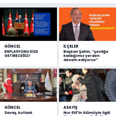
GÜNCEL
İLÇELER
ENFLASYONU DİZE
Başkan Şahin, “şenliğe
GETİRECEĞİZ!
kaldığımız yerden
devam ediyoruz”
GÜNCEL
ASAYİŞ
Savaş, kutladı
Nur Elif’in ölümüyle ilgili