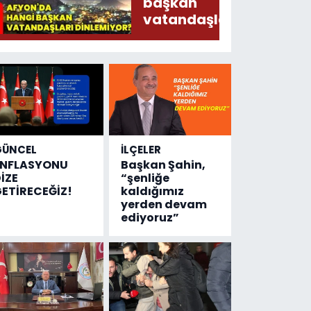
Ederken
başkan
Sirkatin
vatandaşları
Söylermiş!
dinlemiyor?
GÜNCEL
İLÇELER
ENFLASYONU
Başkan Şahin,
İZE
“şenliğe
ETİRECEĞİZ!
kaldığımız
yerden devam
ediyoruz”