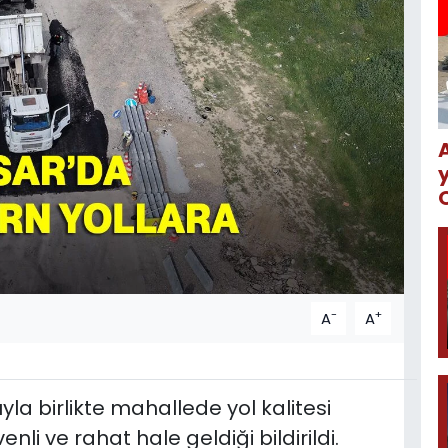
-
+
A
A
a birlikte mahallede yol kalitesi
nli ve rahat hale geldiği bildirildi.