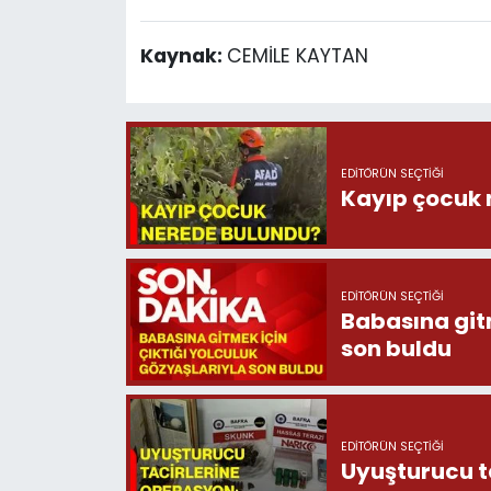
Kaynak:
CEMİLE KAYTAN
EDITÖRÜN SEÇTIĞI
Kayıp çocuk 
EDITÖRÜN SEÇTIĞI
Babasına gitm
son buldu
EDITÖRÜN SEÇTIĞI
Uyuşturucu t