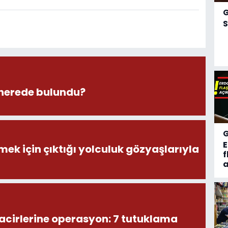
S
nerede bulundu?
ek için çıktığı yolculuk gözyaşlarıyla
f
a
acirlerine operasyon: 7 tutuklama