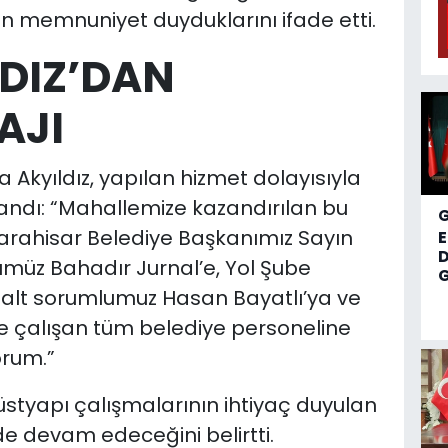
en memnuniyet duyduklarını ifade etti.
DIZ’DAN
AJI
Akyıldız, yapılan hizmet dolayısıyla
landı: “Mahallemize kazandırılan bu
arahisar Belediye Başkanımız Sayın
D
rümüz Bahadır Jurnal’e, Yol Şube
G
alt sorumlumuz Hasan Bayatlı’ya ve
 çalışan tüm belediye personeline
rum.”
 üstyapı çalışmalarının ihtiyaç duyulan
de devam edeceğini belirtti.