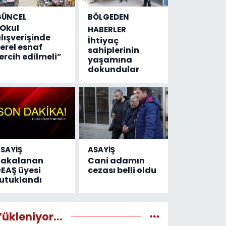
GÜNCEL
BÖLGEDEN
Okul
HABERLER
lışverişinde
İhtiyaç
erel esnaf
sahiplerinin
ercih edilmeli”
yaşamına
dokundular
SAYİŞ
ASAYİŞ
Yakalanan
Cani adamın
EAŞ üyesi
cezası belli oldu
utuklandı
Yükleniyor...