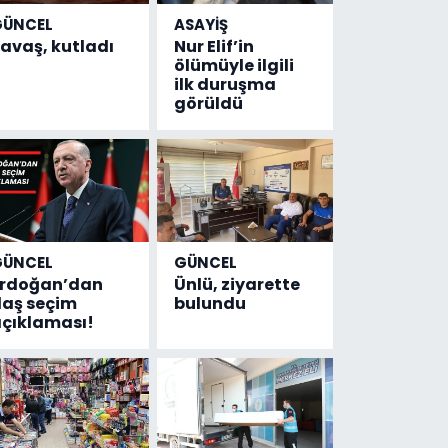
GÜNCEL
ASAYİŞ
avaş, kutladı
Nur Elif’in
ölümüyle ilgili
ilk duruşma
görüldü
GÜNCEL
GÜNCEL
Erdoğan’dan
Ünlü, ziyarette
laş seçim
bulundu
çıklaması!