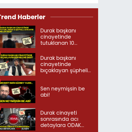
Trend Haberler
Durak başkanı
cinayetinde
tutuklanan 10
şüpheli ayrı ayrı
neler dedi?
Durak başkanı
cinayetinde
bıçaklayan şüpheli
ne dedi?
Sen neymişsin be
abi!
Durak cinayeti
sonrasında acı
detaylara ODAK
ulaştı!