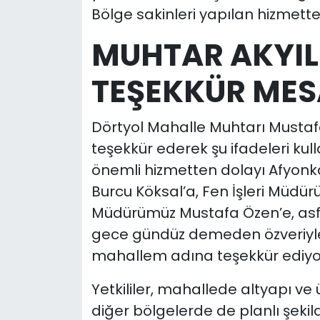
Bölge sakinleri yapılan hizmett
MUHTAR AKYIL
TEŞEKKÜR MES
Dörtyol Mahalle Muhtarı Mustafa 
teşekkür ederek şu ifadeleri kul
önemli hizmetten dolayı Afyonk
Burcu Köksal’a, Fen İşleri Müdü
Müdürümüz Mustafa Özen’e, asf
gece gündüz demeden özveriyle
mahallem adına teşekkür ediyo
Yetkililer, mahallede altyapı ve
diğer bölgelerde de planlı şekil