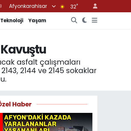
Afyonkarahisar
°
8
32
2
Teknoloji
Yaşam
8
3
a Kavuştu
4
8
cak asfalt çalışmaları
143, 2144 ve 2145 sokaklar
u.
Özel Haber