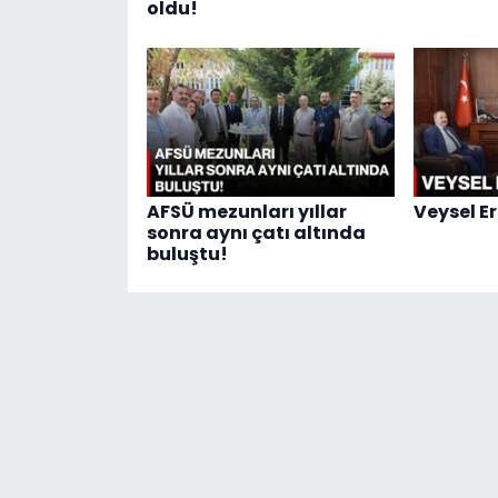
oldu!
AFSÜ mezunları yıllar
Veysel E
sonra aynı çatı altında
buluştu!