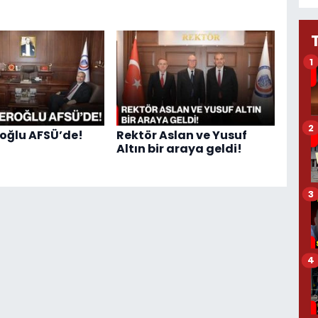
1
2
roğlu AFSÜ’de!
Rektör Aslan ve Yusuf
Altın bir araya geldi!
3
4