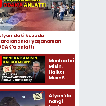
Afyon’daki kazada
yaralananlar yaşananları
ODAK’a anlattı
Menfaatci
Misin,
Halkcı
Mısın?
Merdi
Kıpti
Şecaat
Afyon’da
Arz
hangi