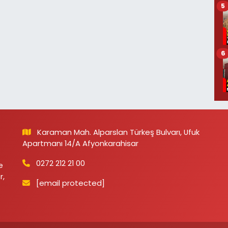
5
6
Karaman Mah. Alparslan Türkeş Bulvarı, Ufuk
Apartmanı 14/A Afyonkarahisar
0272 212 21 00
e
r,
[email protected]