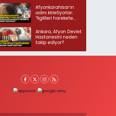
Afyonkarahisar’ın
adını kirletiyorlar:
“İlgilileri harekete
geçmeye davet
ediyoruz”
Ankara, Afyon Devlet
Hastanesini neden
takip ediyor?