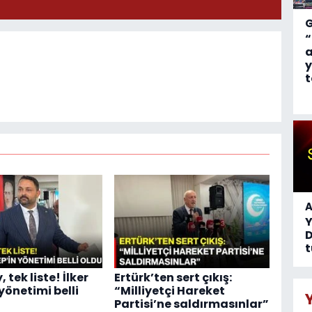
“
a
y
t
A
D
t
 tek liste! İlker
Ertürk’ten sert çıkış:
yönetimi belli
“Milliyetçi Hareket
Partisi’ne saldırmasınlar”