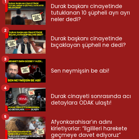
1
Durak başkanı cinayetinde
tutuklanan 10 şüpheli ayrı ayrı
neler dedi?
2
Durak başkanı cinayetinde
bıçaklayan şüpheli ne dedi?
3
Sen neymişsin be abi!
4
Durak cinayeti sonrasında acı
detaylara ODAK ulaştı!
5
Afyonkarahisar’ın adını
kirletiyorlar: “İlgilileri harekete
geçmeye davet ediyoruz”