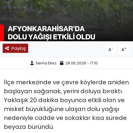
SPOR
11:11 MANŞET
Paylaş
-
+
A
A
Sema Ekici
28.05.2026 - 17:10
​İlçe merkezinde ve çevre köylerde aniden
başlayan sağanak, yerini doluya bıraktı.
Yaklaşık 20 dakika boyunca etkili olan ve
misket büyüklüğüne ulaşan dolu yağışı
nedeniyle cadde ve sokaklar kısa sürede
beyaza büründü.