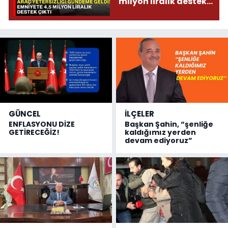
milyon liralık destek
çıktı
GÜNCEL
İLÇELER
ENFLASYONU DİZE
Başkan Şahin, “şenliğe
GETİRECEĞİZ!
kaldığımız yerden
devam ediyoruz”