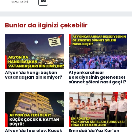
Bunlar da ilginizi çekebilir
Afyon’da hangi başkan
Afyonkarahisar
vatandaşları dinlemiyor?
Belediyesinin geleneksel
sünnet şöleni nasıl geçti?
Afyon’da feci olay: Küçük
Emirdağ’da Yaz Kur’an