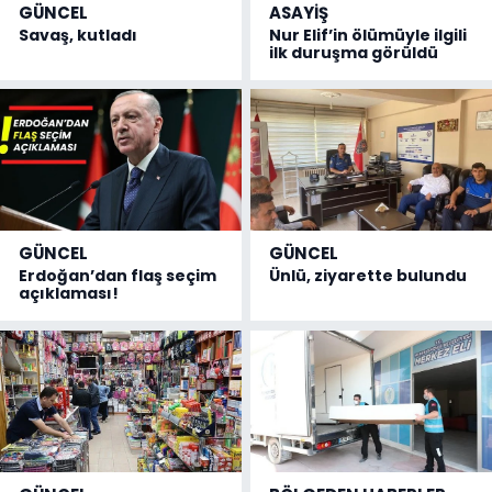
GÜNCEL
ASAYİŞ
Savaş, kutladı
Nur Elif’in ölümüyle ilgili
ilk duruşma görüldü
GÜNCEL
GÜNCEL
Erdoğan’dan flaş seçim
Ünlü, ziyarette bulundu
açıklaması!