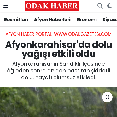
Resmi İlan
Afyon Haberleri
Ekonomi
Siyas
AFYONKARAHİSAR HABERLERİ
Nöbetçi Eczaneler
Resmi İlan
Hava Durumu
AFYON HABER PORTALI WWW.ODAKGAZETESI.COM
Afyonkarahisar'da dolu
ASAYİŞ
Trafik Durumu
yağışı etkili oldu
GÜNCEL
Süper Lig Puan Durumu ve Fikstür
Afyonkarahisar'ın Sandıklı ilçesinde
öğleden sonra aniden bastıran şiddetli
SİYASET
Tüm Manşetler
dolu, hayatı olumsuz etkiledi.
EĞİTİM
Son Dakika Haberleri
MAGAZİN
Haber Arşivi
SAĞLIK