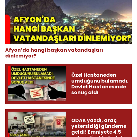
Afyon’da hangi başkan vatandaşları
dinlemiyor?
Özel Hastaneden
umduğunu bulamadı,
Devlet Hastanesinde
sonuç aldı
ODAK yazdı, araç
yetersizliği gündeme
geldi! Emniyete 4,5