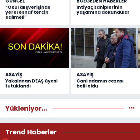
GÜNCEL
BÖLGEDEN HABERLER
“Okul alışverişinde
İhtiyaç sahiplerinin
yerel esnaf tercih
yaşamına dokundular
edilmeli”
ASAYİŞ
ASAYİŞ
Yakalanan DEAŞ üyesi
Cani adamın cezası
tutuklandı
belli oldu
Yükleniyor...
Trend Haberler