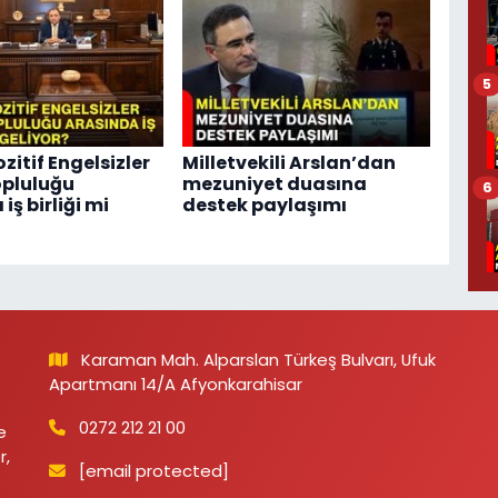
5
ozitif Engelsizler
Milletvekili Arslan’dan
opluluğu
mezuniyet duasına
6
iş birliği mi
destek paylaşımı
Karaman Mah. Alparslan Türkeş Bulvarı, Ufuk
Apartmanı 14/A Afyonkarahisar
0272 212 21 00
e
r,
[email protected]