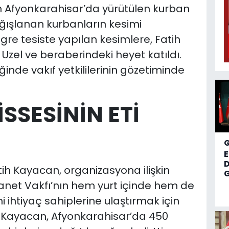
n Afyonkarahisar’da yürütülen kurban
ışlanan kurbanların kesimi
tegre tesiste yapılan kesimlere, Fatih
Uzel ve beraberindeki heyet katıldı.
iğinde vakıf yetkililerinin gözetiminde
SSESİNİN ETİ
D
ih Kayacan, organizasyona ilişkin
G
anet Vakfı’nın hem yurt içinde hem de
 ihtiyaç sahiplerine ulaştırmak için
. Kayacan, Afyonkarahisar’da 450