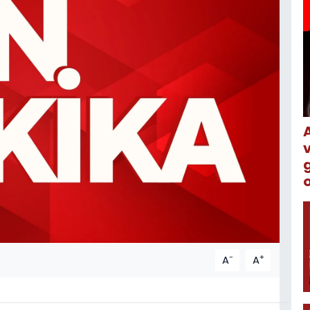
o
-
+
A
A