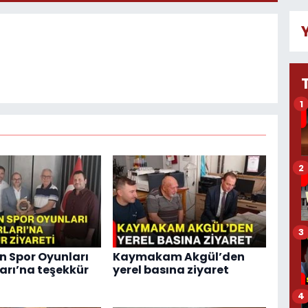
1
2
3
 Spor Oyunları
Kaymakam Akgül’den
arı’na teşekkür
yerel basına ziyaret
4