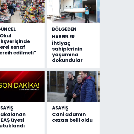
GÜNCEL
BÖLGEDEN
Okul
HABERLER
lışverişinde
İhtiyaç
erel esnaf
sahiplerinin
ercih edilmeli”
yaşamına
dokundular
SAYİŞ
ASAYİŞ
Yakalanan
Cani adamın
EAŞ üyesi
cezası belli oldu
utuklandı