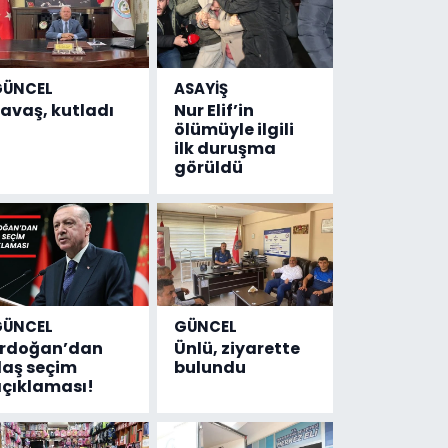
GÜNCEL
ASAYİŞ
avaş, kutladı
Nur Elif’in
ölümüyle ilgili
ilk duruşma
görüldü
GÜNCEL
GÜNCEL
Erdoğan’dan
Ünlü, ziyarette
laş seçim
bulundu
çıklaması!