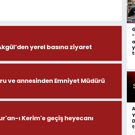
“
a
ül’den yerel basına ziyaret
y
t
ru ve annesinden Emniyet Müdürü
A
ur'an-ı Kerim'e geçiş heyecanı
D
t