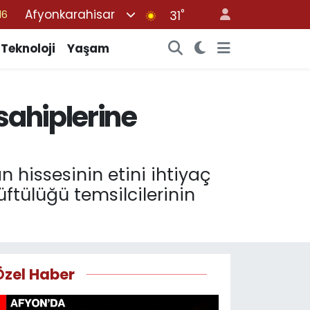
Afyonkarahisar
°
31
06
02
Teknoloji
Yaşam
.2
32
sahiplerine
48
 hissesinin etini ihtiyaç
Müftülüğü temsilcilerinin
Özel Haber