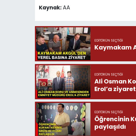
Kaynak:
AA
EDITÖRÜN SEÇTIĞI
Kaymakam Akg
EDITÖRÜN SEÇTIĞI
Ali Osman Ko
Erol’a ziyaret
EDITÖRÜN SEÇTIĞI
Öğrencinin K
paylaşıldı