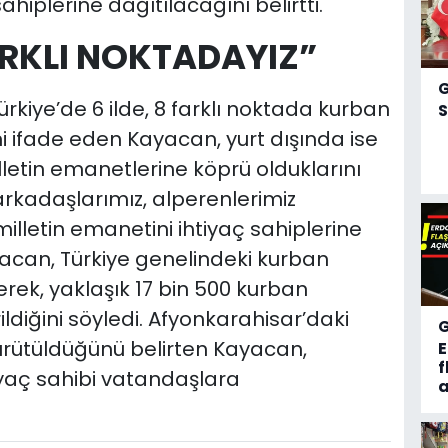
ahiplerine dağıtılacağını belirtti.
ARKLI NOKTADAYIZ”
Türkiye’de 6 ilde, 8 farklı noktada kurban
S
i ifade eden Kayacan, yurt dışında ise
letin emanetlerine köprü olduklarını
arkadaşlarımız, alperenlerimiz
illetin emanetini ihtiyaç sahiplerine
acan, Türkiye genelindeki kurban
erek, yaklaşık 17 bin 500 kurban
ildiğini söyledi. Afyonkarahisar’daki
ütüldüğünü belirten Kayacan,
f
iyaç sahibi vatandaşlara
a