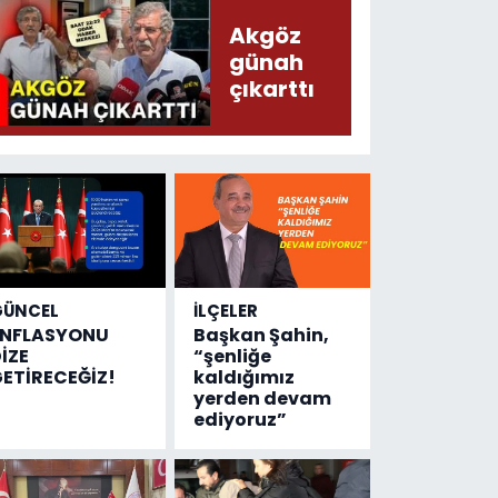
kaza
Akgöz
sayısı!
günah
çıkarttı
GÜNCEL
İLÇELER
ENFLASYONU
Başkan Şahin,
İZE
“şenliğe
ETİRECEĞİZ!
kaldığımız
yerden devam
ediyoruz”