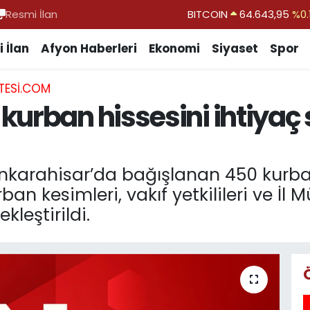
Resmi İlan
DOLAR
47,6006
%0.
EURO
55,0250
%0.
 İlan
Afyon Haberleri
Ekonomi
Siyaset
Spor
STERLİN
64,2398
%0
TESI.COM
GRAM ALTIN
6513.94
%0.
urban hissesini ihtiyaç 
BİST100
13.768
%
onkarahisar’da bağışlanan 450 kurban
ban kesimleri, vakıf yetkilileri ve İl 
leştirildi.