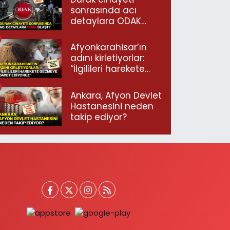
sonrasında acı
detaylara ODAK
ulaştı!
Afyonkarahisar’ın
adını kirletiyorlar:
“İlgilileri harekete
geçmeye davet
ediyoruz”
Ankara, Afyon Devlet
Hastanesini neden
takip ediyor?