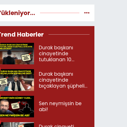
Yükleniyor...
Trend Haberler
Durak başkanı
cinayetinde
tutuklanan 10
şüpheli ayrı ayrı
neler dedi?
Durak başkanı
cinayetinde
bıçaklayan şüpheli
ne dedi?
Sen neymişsin be
abi!
Durak cinayeti