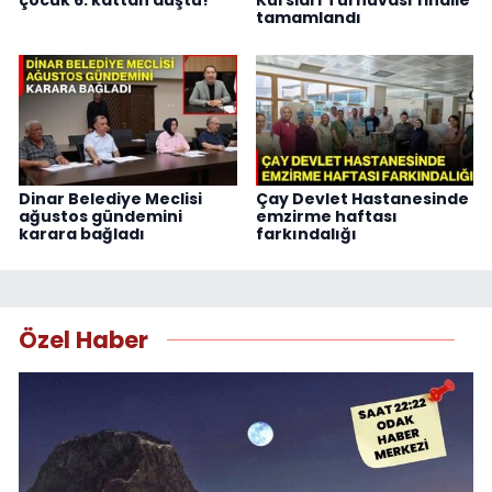
çocuk 6. kattan düştü!
Kursları Turnuvası finalle
tamamlandı
Dinar Belediye Meclisi
Çay Devlet Hastanesinde
ağustos gündemini
emzirme haftası
karara bağladı
farkındalığı
Özel Haber