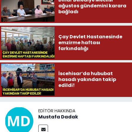
ağustos gündemini karara
bağladı
Çay Devlet Hastanesinde
emzirme haftası
farkındalığı
İscehisar’da hububat
hasadı yakından takip
edildi!
EDITÖR HAKKINDA
Mustafa Dadak