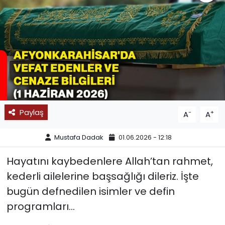
SPOR
11:11 MANŞET
Paylaş
-
+
A
A
Mustafa Dadak
01.06.2026 - 12:18
Hayatını kaybedenlere Allah’tan rahmet,
kederli ailelerine başsağlığı dileriz. İşte
bugün defnedilen isimler ve defin
programları…