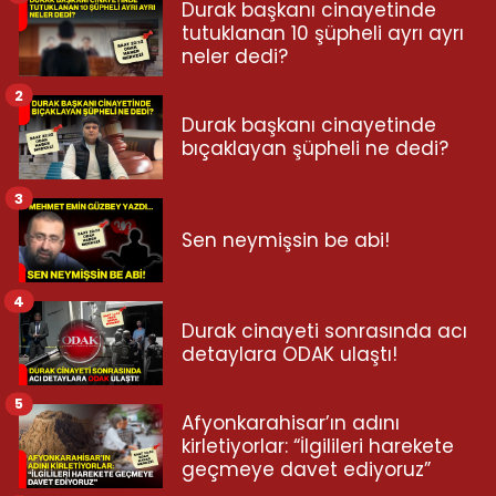
Durak başkanı cinayetinde
tutuklanan 10 şüpheli ayrı ayrı
neler dedi?
2
Durak başkanı cinayetinde
bıçaklayan şüpheli ne dedi?
3
Sen neymişsin be abi!
4
Durak cinayeti sonrasında acı
detaylara ODAK ulaştı!
5
Afyonkarahisar’ın adını
kirletiyorlar: “İlgilileri harekete
geçmeye davet ediyoruz”