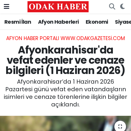
Resmi İlan
Afyon Haberleri
Ekonomi
Siyas
AFYONKARAHİSAR HABERLERİ
Nöbetçi Eczaneler
Resmi İlan
Hava Durumu
AFYON HABER PORTALI WWW.ODAKGAZETESI.COM
Afyonkarahisar'da
ASAYİŞ
Trafik Durumu
vefat edenler ve cenaze
bilgileri (1 Haziran 2026)
GÜNCEL
Süper Lig Puan Durumu ve Fikstür
Afyonkarahisar’da 1 Haziran 2026
SİYASET
Tüm Manşetler
Pazartesi günü vefat eden vatandaşların
isimleri ve cenaze törenlerine ilişkin bilgiler
EĞİTİM
Son Dakika Haberleri
açıklandı.
MAGAZİN
Haber Arşivi
SAĞLIK