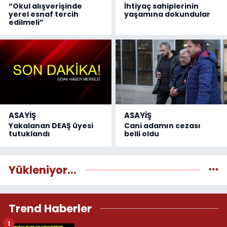
“Okul alışverişinde
İhtiyaç sahiplerinin
yerel esnaf tercih
yaşamına dokundular
edilmeli”
ASAYİŞ
ASAYİŞ
Yakalanan DEAŞ üyesi
Cani adamın cezası
tutuklandı
belli oldu
Yükleniyor...
Trend Haberler
1