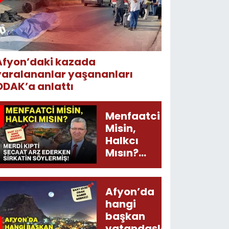
Afyon’daki kazada
yaralananlar yaşananları
ODAK’a anlattı
Menfaatci
Misin,
Halkcı
Mısın?
Merdi
Kıpti
Şecaat
Afyon’da
Arz
hangi
Ederken
başkan
Sirkatin
vatandaşları