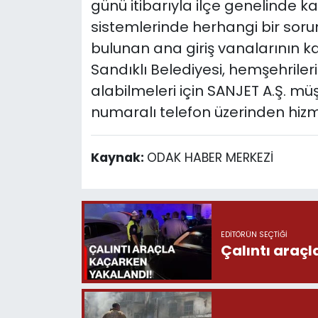
günü itibarıyla ilçe genelinde kap
sistemlerinde herhangi bir sor
bulunan ana giriş vanalarının kap
Sandıklı Belediyesi, hemşehrilerin
alabilmeleri için SANJET A.Ş. müş
numaralı telefon üzerinden hizm
Kaynak:
ODAK HABER MERKEZİ
EDITÖRÜN SEÇTIĞI
Çalıntı araç