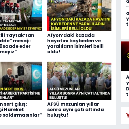
“
a
y
t
kili Taytak’tan
Afyon’daki kazada
adde” mesajı:
hayatını kaybeden ve
üsaade eder
yaralıların isimleri belli
tmeyiz”
oldu!
A
D
t
n sert çıkış:
AFSÜ mezunları yıllar
çi Hareket
sonra aynı çatı altında
ne saldırmasınlar”
buluştu!