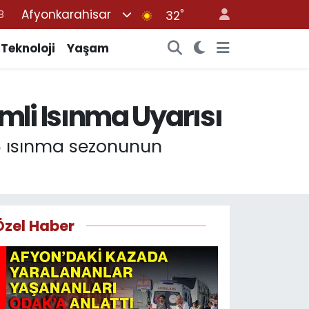
Afyonkarahisar
°
32
8
2
Teknoloji
Yaşam
8
3
li Isınma Uyarısı
4
26 ısınma sezonunun
Özel Haber