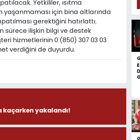
atılacak. Yetkililer, ısıtma
un yaşanmaması için bina altlarında
atılması gerektiğini hatırlattı.
 sürece ilişkin bilgi ve destek
teri hizmetlerinin 0 (850) 307 03 03
et verdiğini de duyurdu.
D
G
la kaçarken yakalandı!