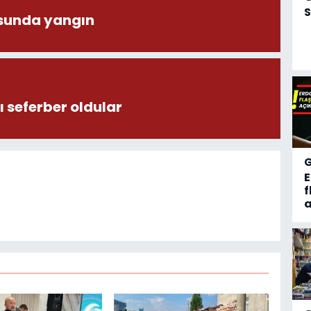
S
sunda yangın
 seferber oldular
f
a