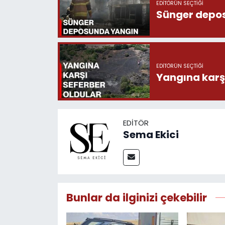
EDITÖRÜN SEÇTIĞI
Sünger depo
EDITÖRÜN SEÇTIĞI
Yangına karşı
EDITÖR
Sema Ekici
Bunlar da ilginizi çekebilir