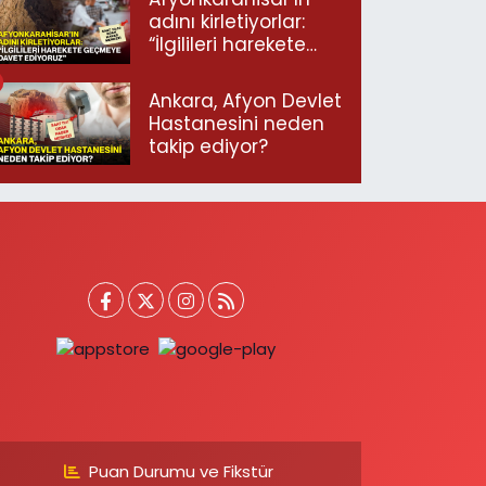
adını kirletiyorlar:
“İlgilileri harekete
geçmeye davet
ediyoruz”
Ankara, Afyon Devlet
Hastanesini neden
takip ediyor?
Puan Durumu ve Fikstür