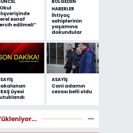
GÜNCEL
BÖLGEDEN
Okul
HABERLER
lışverişinde
İhtiyaç
erel esnaf
sahiplerinin
ercih edilmeli”
yaşamına
dokundular
SAYİŞ
ASAYİŞ
Yakalanan
Cani adamın
EAŞ üyesi
cezası belli oldu
utuklandı
Yükleniyor...