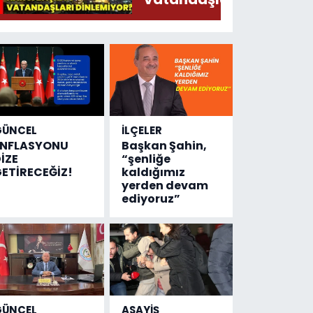
Söylermiş!
dinlemiyor?
GÜNCEL
İLÇELER
ENFLASYONU
Başkan Şahin,
İZE
“şenliğe
ETİRECEĞİZ!
kaldığımız
yerden devam
ediyoruz”
GÜNCEL
ASAYİŞ