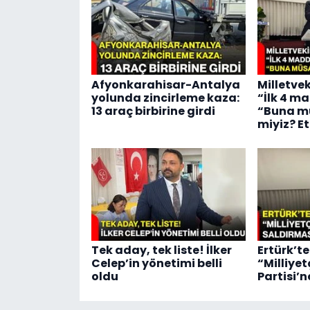
Afyonkarahisar-Antalya
Milletve
yolunda zincirleme kaza:
“İlk 4 m
13 araç birbirine girdi
“Buna m
miyiz? E
Tek aday, tek liste! İlker
Ertürk’te
Celep’in yönetimi belli
“Milliyet
oldu
Partisi’