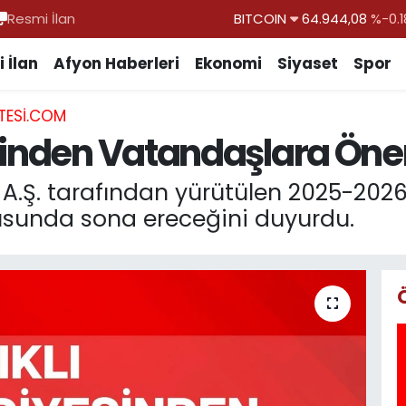
Resmi İlan
DOLAR
47,7436
%0.1
EURO
55,2510
%0.3
 İlan
Afyon Haberleri
Ekonomi
Siyaset
Spor
STERLİN
64,4811
%0.3
TESI.COM
GRAM ALTIN
6660.55
%0.0
sinden Vatandaşlara Önem
BİST100
13.779
%-1
T A.Ş. tarafından yürütülen 2025-20
usunda sona ereceğini duyurdu.