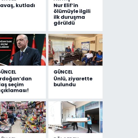
avaş, kutladı
Nur Elif’in
ölümüyle ilgili
ilk duruşma
görüldü
GÜNCEL
GÜNCEL
Erdoğan’dan
Ünlü, ziyarette
laş seçim
bulundu
çıklaması!