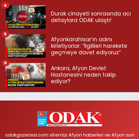
4
Durak cinayeti sonrasında acı
detaylara ODAK ulaştı!
5
Afyonkarahisar’ın adını
kirletiyorlar: “İlgilileri harekete
geçmeye davet ediyoruz”
6
Ankara, Afyon Devlet
Hastanesini neden takip
ediyor?
odakgazetesi.com sitemizi Afyon haberleri ve Afyon son