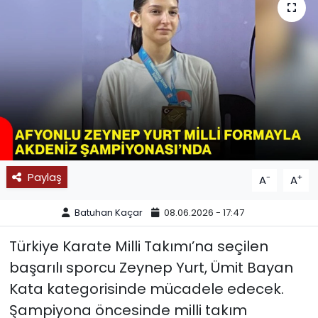
SPOR
11:11 MANŞET
Paylaş
-
+
A
A
Batuhan Kaçar
08.06.2026 - 17:47
Türkiye Karate Milli Takımı’na seçilen
başarılı sporcu Zeynep Yurt, Ümit Bayan
Kata kategorisinde mücadele edecek.
Şampiyona öncesinde milli takım