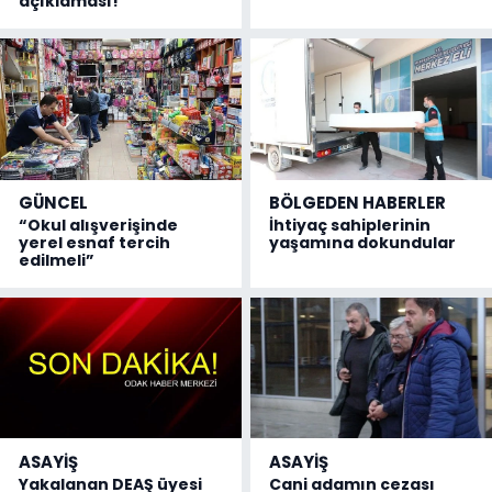
açıklaması!
GÜNCEL
BÖLGEDEN HABERLER
“Okul alışverişinde
İhtiyaç sahiplerinin
yerel esnaf tercih
yaşamına dokundular
edilmeli”
ASAYİŞ
ASAYİŞ
Yakalanan DEAŞ üyesi
Cani adamın cezası