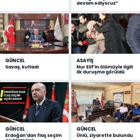
devam ediyoruz”
GÜNCEL
ASAYİŞ
Savaş, kutladı
Nur Elif’in ölümüyle ilgili
ilk duruşma görüldü
GÜNCEL
GÜNCEL
Erdoğan’dan flaş seçim
Ünlü, ziyarette bulundu