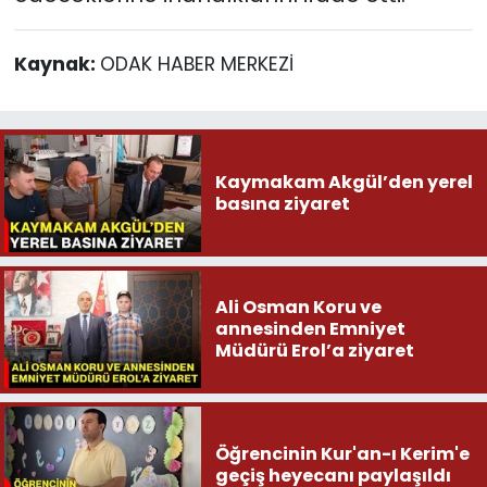
Kaynak:
ODAK HABER MERKEZİ
Kaymakam Akgül’den yerel
basına ziyaret
Ali Osman Koru ve
annesinden Emniyet
Müdürü Erol’a ziyaret
Öğrencinin Kur'an-ı Kerim'e
geçiş heyecanı paylaşıldı