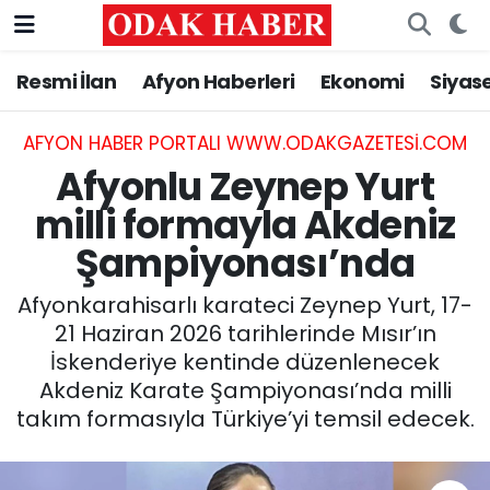
Resmi İlan
Afyon Haberleri
Ekonomi
Siyas
AFYONKARAHİSAR HABERLERİ
Nöbetçi Eczaneler
Resmi İlan
Hava Durumu
AFYON HABER PORTALI WWW.ODAKGAZETESI.COM
Afyonlu Zeynep Yurt
ASAYİŞ
Trafik Durumu
milli formayla Akdeniz
Şampiyonası’nda
GÜNCEL
Süper Lig Puan Durumu ve Fikstür
Afyonkarahisarlı karateci Zeynep Yurt, 17-
SİYASET
Tüm Manşetler
21 Haziran 2026 tarihlerinde Mısır’ın
İskenderiye kentinde düzenlenecek
EĞİTİM
Son Dakika Haberleri
Akdeniz Karate Şampiyonası’nda milli
takım formasıyla Türkiye’yi temsil edecek.
MAGAZİN
Haber Arşivi
SAĞLIK