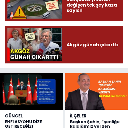
değişen tek şey kaza
sayısı!
Akgöz günah çıkarttı
GÜNCEL
İLÇELER
ENFLASYONU DİZE
Başkan Şahin, “şenliğe
GETİRECEĞİZ!
kaldığımız yerden