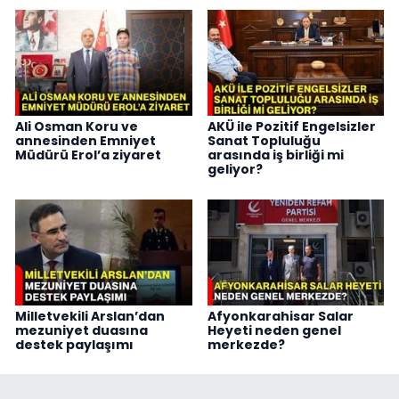
Ali Osman Koru ve
AKÜ ile Pozitif Engelsizler
annesinden Emniyet
Sanat Topluluğu
Müdürü Erol’a ziyaret
arasında iş birliği mi
geliyor?
Milletvekili Arslan’dan
Afyonkarahisar Salar
mezuniyet duasına
Heyeti neden genel
destek paylaşımı
merkezde?