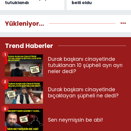
tutuklandı
belli oldu
Yükleniyor...
Trend Haberler
1
Durak başkanı cinayetinde
tutuklanan 10 şüpheli ayrı ayrı
neler dedi?
2
Durak başkanı cinayetinde
bıçaklayan şüpheli ne dedi?
3
Sen neymişsin be abi!