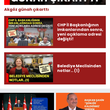
Akgöz günah çıkarttı
CHP İl Başkanlığının
imkanlarından sonra,
yeni açıklama adresi
değişti!
Belediye Meclisinden
notlar... (1)