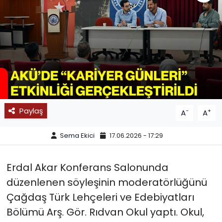
SPOR
11:11 MANŞET
Paylaş
-
+
A
A
Sema Ekici
17.06.2026 - 17:29
Erdal Akar Konferans Salonunda
düzenlenen söyleşinin moderatörlüğünü
Çağdaş Türk Lehçeleri ve Edebiyatları
Bölümü Arş. Gör. Rıdvan Okul yaptı. Okul,