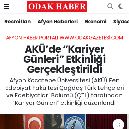
Resmi İlan
Afyon Haberleri
Ekonomi
Siyas
AFYONKARAHİSAR HABERLERİ
Nöbetçi Eczaneler
Resmi İlan
Hava Durumu
AFYON HABER PORTALI WWW.ODAKGAZETESI.COM
AKÜ’de “Kariyer
ASAYİŞ
Trafik Durumu
Günleri” Etkinliği
Gerçekleştirildi
GÜNCEL
Süper Lig Puan Durumu ve Fikstür
Afyon Kocatepe Üniversitesi (AKÜ) Fen
SİYASET
Tüm Manşetler
Edebiyat Fakültesi Çağdaş Türk Lehçeleri
ve Edebiyatları Bölümü (ÇTL) tarafından
EĞİTİM
Son Dakika Haberleri
“Kariyer Günleri” etkinliği düzenlendi.
MAGAZİN
Haber Arşivi
SAĞLIK