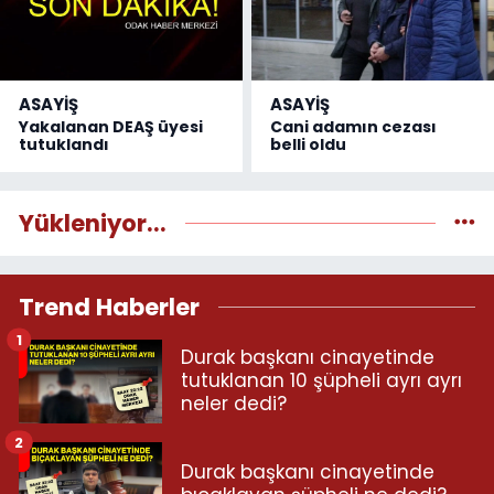
ASAYİŞ
ASAYİŞ
Yakalanan DEAŞ üyesi
Cani adamın cezası
tutuklandı
belli oldu
Yükleniyor...
Trend Haberler
1
Durak başkanı cinayetinde
tutuklanan 10 şüpheli ayrı ayrı
neler dedi?
2
Durak başkanı cinayetinde