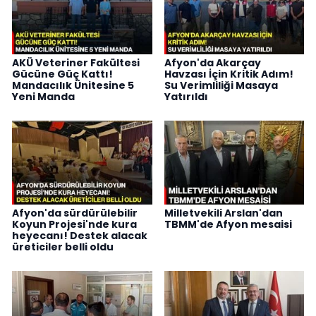
AKÜ Veteriner Fakültesi
Afyon'da Akarçay
Gücüne Güç Kattı!
Havzası İçin Kritik Adım!
Mandacılık Ünitesine 5
Su Verimliliği Masaya
Yeni Manda
Yatırıldı
Afyon'da sürdürülebilir
Milletvekili Arslan'dan
Koyun Projesi'nde kura
TBMM'de Afyon mesaisi
heyecanı! Destek alacak
üreticiler belli oldu