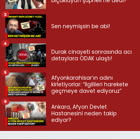
bıçaklayan şüpheli ne dedi?
3
Sen neymişsin be abi!
4
Durak cinayeti sonrasında acı
detaylara ODAK ulaştı!
5
Afyonkarahisar’ın adını
kirletiyorlar: “İlgilileri harekete
geçmeye davet ediyoruz”
6
Ankara, Afyon Devlet
Hastanesini neden takip
ediyor?