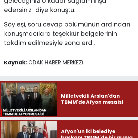
geleceğinizi o kadar sağlam inşa
edersiniz” diye konuştu.
Söyleşi, soru cevap bölümünün ardından
konuşmacılara teşekkür belgelerinin
takdim edilmesiyle sona erdi.
Kaynak:
ODAK HABER MERKEZİ
Milletvekili Arslan'dan
TBMM'de Afyon mesaisi
Afyon'un iki belediye
başkanı TBMM'de bir araya