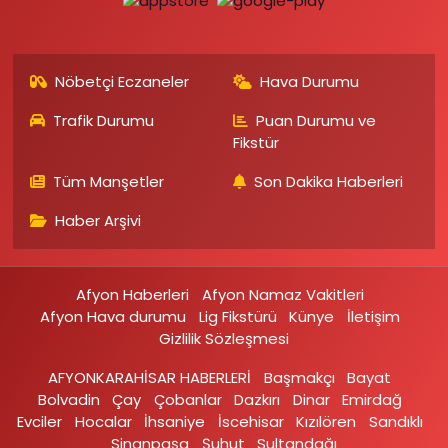
Nöbetçi Eczaneler
Hava Durumu
Trafik Durumu
Puan Durumu ve
Fikstür
Tüm Manşetler
Son Dakika Haberleri
Haber Arşivi
Afyon Haberleri
Afyon Namaz Vakitleri
Afyon Hava durumu
Lig Fikstürü
Künye
İletişim
Gizlilik Sözleşmesi
AFYONKARAHİSAR HABERLERİ
Başmakçı
Bayat
Bolvadin
Çay
Çobanlar
Dazkırı
Dinar
Emirdağ‎
Evciler‎
Hocalar
İhsaniye‎
İscehisar
Kızılören‎
Sandıklı‎
Sinanpaşa
Şuhut
Sultandağı