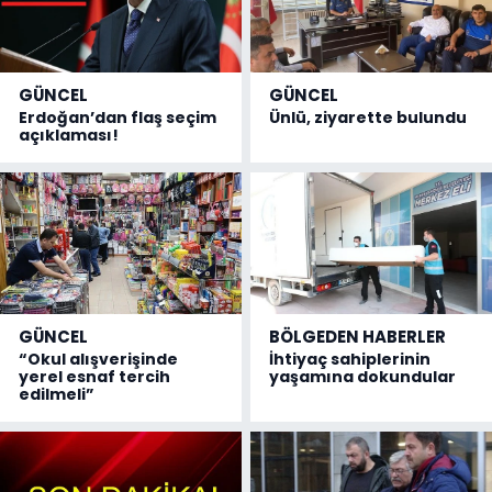
GÜNCEL
GÜNCEL
Erdoğan’dan flaş seçim
Ünlü, ziyarette bulundu
açıklaması!
GÜNCEL
BÖLGEDEN HABERLER
“Okul alışverişinde
İhtiyaç sahiplerinin
yerel esnaf tercih
yaşamına dokundular
edilmeli”