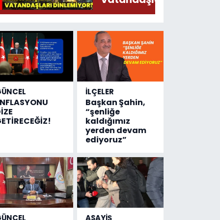
Söylermiş!
dinlemiyor?
GÜNCEL
İLÇELER
ENFLASYONU
Başkan Şahin,
İZE
“şenliğe
ETİRECEĞİZ!
kaldığımız
yerden devam
ediyoruz”
GÜNCEL
ASAYİŞ