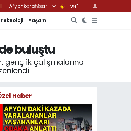
Afyonkarahisar
°
29
8
2
Teknoloji
Yaşam
8
3
de buluştu
4
, gençlik çalışmalarına
zenlendi.
Özel Haber