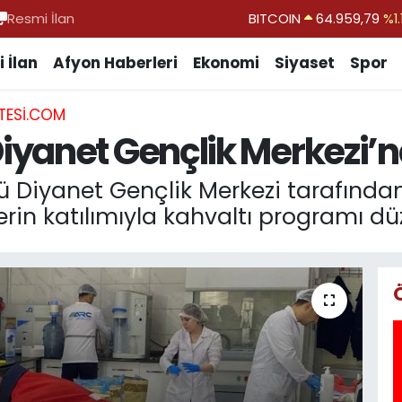
Resmi İlan
DOLAR
47,7436
%0.1
EURO
55,2510
%0.3
 İlan
Afyon Haberleri
Ekonomi
Siyaset
Spor
STERLİN
64,4811
%0.3
TESI.COM
GRAM ALTIN
6660.55
%0.0
yanet Gençlik Merkezi’n
BİST100
13.779
%-1
ü Diyanet Gençlik Merkezi tarafından
in katılımıyla kahvaltı programı dü