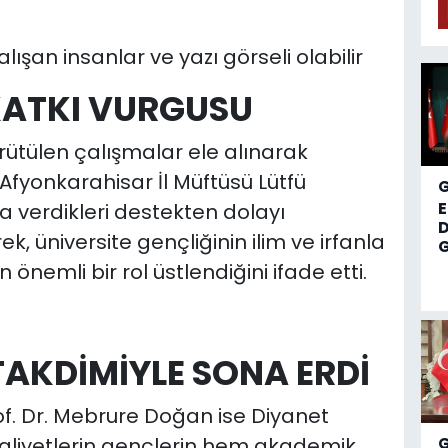
KATKI VURGUSU
ütülen çalışmalar ele alınarak
fyonkarahisar İl Müftüsü Lütfü
 verdikleri destekten dolayı
D
 üniversite gençliğinin ilim ve irfanla
G
emli bir rol üstlendiğini ifade etti.
AKDİMİYLE SONA ERDİ
of. Dr. Mebrure Doğan ise Diyanet
aaliyetlerin gençlerin hem akademik