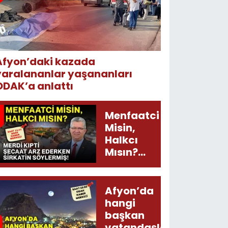
Afyon’daki kazada
yaralananlar yaşananları
ODAK’a anlattı
Menfaatci
Misin,
Halkcı
Mısın?
Merdi
Kıpti
Şecaat
Afyon’da
Arz
hangi
Ederken
başkan
Sirkatin
vatandaşları