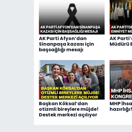
AK Parti Afyon’dan
AK Parti
Sinanpaşa kazası için
Müdürü E
başsağlığı mesajı
Başkan Köksal’dan
MHP İhsa
otizmli bireylere müjde!
hazırlığı
Destek merkezi açılıyor