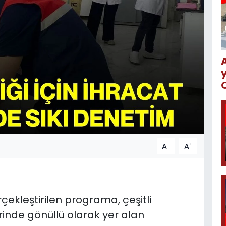
-
+
A
A
ekleştirilen programa, çeşitli
erinde gönüllü olarak yer alan