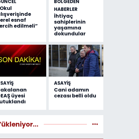
GÜNCEL
BÖLGEDEN
Okul
HABERLER
lışverişinde
İhtiyaç
erel esnaf
sahiplerinin
ercih edilmeli”
yaşamına
dokundular
SAYİŞ
ASAYİŞ
Yakalanan
Cani adamın
EAŞ üyesi
cezası belli oldu
utuklandı
Yükleniyor...