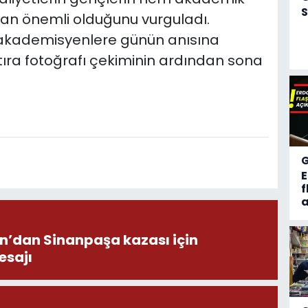
S
an önemli olduğunu vurguladı.
akademisyenlere günün anısına
hatıra fotoğrafı çekiminin ardından sona
f
a
on’dan Sinanpaşa kazası için
esajı