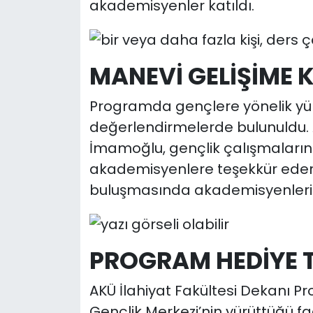
akademisyenler katıldı.
MANEVİ GELİŞİME 
Programda gençlere yönelik yür
değerlendirmelerde bulunuldu. A
İmamoğlu, gençlik çalışmalarına
akademisyenlere teşekkür ederek,
buluşmasında akademisyenlerin ön
PROGRAM HEDİYE T
AKÜ İlahiyat Fakültesi Dekanı Pr
Gençlik Merkezi’nin yürüttüğü f