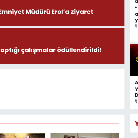
“
Emniyet Müdürü Erol’a ziyaret
a
y
t
yaptığı çalışmalar ödüllendirildi!
A
D
t