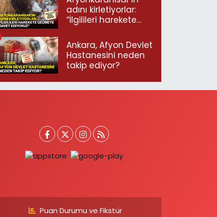
adını kirletiyorlar:
“İlgilileri harekete
geçmeye davet
ediyoruz”
Ankara, Afyon Devlet
Hastanesini neden
takip ediyor?
Puan Durumu ve Fikstür