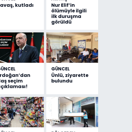
avaş, kutladı
Nur Elif’in
ölümüyle ilgili
ilk duruşma
görüldü
GÜNCEL
GÜNCEL
Erdoğan’dan
Ünlü, ziyarette
laş seçim
bulundu
çıklaması!