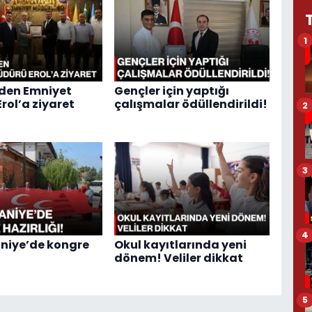
1
’den Emniyet
Gençler için yaptığı
rol’a ziyaret
çalışmalar ödüllendirildi!
2
3
4
niye’de kongre
Okul kayıtlarında yeni
!
dönem! Veliler dikkat
5