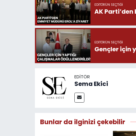
EDITÖRÜN SEÇTIĞI
AK Parti’den 
EDITÖRÜN SEÇTIĞI
Gençler için 
EDITÖR
Sema Ekici
Bunlar da ilginizi çekebilir