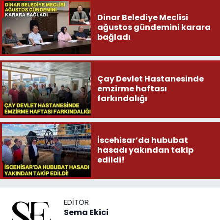
Dinar Belediye Meclisi
ağustos gündemini karara
bağladı
Çay Devlet Hastanesinde
emzirme haftası
farkındalığı
İscehisar’da hububat
hasadı yakından takip
edildi!
EDITÖR
Sema Ekici