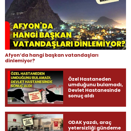
Afyon’da hangi başkan vatandaşları
dinlemiyor?
Özel Hastaneden
umduğunu bulamadı,
Devlet Hastanesinde
sonuç aldı
ODAK yazdı, araç
yetersizliği gündeme