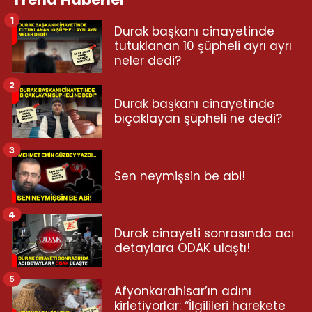
1
Durak başkanı cinayetinde
tutuklanan 10 şüpheli ayrı ayrı
neler dedi?
2
Durak başkanı cinayetinde
bıçaklayan şüpheli ne dedi?
3
Sen neymişsin be abi!
4
Durak cinayeti sonrasında acı
detaylara ODAK ulaştı!
5
Afyonkarahisar’ın adını
kirletiyorlar: “İlgilileri harekete