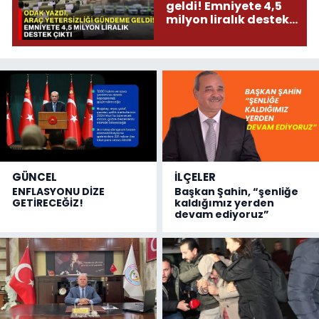
geldi! Emniyete 4,5
milyon liralık destek
çıktı
GÜNCEL
İLÇELER
ENFLASYONU DİZE
Başkan Şahin, “şenliğe
GETİRECEĞİZ!
kaldığımız yerden
devam ediyoruz”