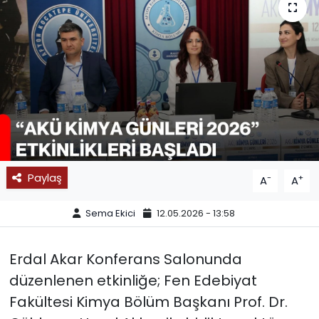
SPOR
11:11 MANŞET
Paylaş
-
+
A
A
Sema Ekici
12.05.2026 - 13:58
Erdal Akar Konferans Salonunda
düzenlenen etkinliğe; Fen Edebiyat
Fakültesi Kimya Bölüm Başkanı Prof. Dr.