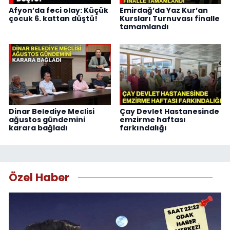
Afyon’da feci olay: Küçük
Emirdağ’da Yaz Kur’an
çocuk 6. kattan düştü!
Kursları Turnuvası finalle
tamamlandı
Dinar Belediye Meclisi
Çay Devlet Hastanesinde
ağustos gündemini
emzirme haftası
karara bağladı
farkındalığı
Özel Haber