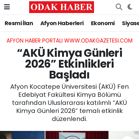
Resmi İlan
Afyon Haberleri
Ekonomi
Siyas
AFYONKARAHİSAR HABERLERİ
Nöbetçi Eczaneler
Resmi İlan
Hava Durumu
AFYON HABER PORTALI WWW.ODAKGAZETESI.COM
“AKÜ Kimya Günleri
ASAYİŞ
Trafik Durumu
2026” Etkinlikleri
Başladı
GÜNCEL
Süper Lig Puan Durumu ve Fikstür
Afyon Kocatepe Üniversitesi (AKÜ) Fen
SİYASET
Tüm Manşetler
Edebiyat Fakültesi Kimya Bölümü
tarafından Uluslararası katılımlı “AKÜ
EĞİTİM
Son Dakika Haberleri
Kimya Günleri 2026” temalı etkinlik
düzenlendi.
MAGAZİN
Haber Arşivi
SAĞLIK