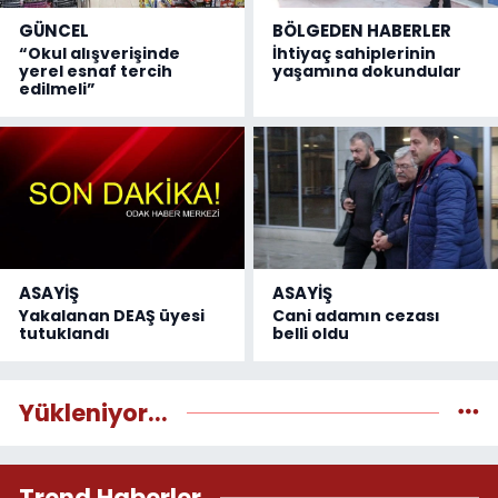
GÜNCEL
BÖLGEDEN HABERLER
“Okul alışverişinde
İhtiyaç sahiplerinin
yerel esnaf tercih
yaşamına dokundular
edilmeli”
ASAYİŞ
ASAYİŞ
Yakalanan DEAŞ üyesi
Cani adamın cezası
tutuklandı
belli oldu
Yükleniyor...
Trend Haberler