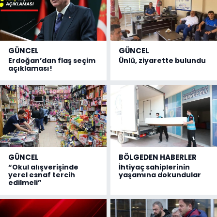
GÜNCEL
GÜNCEL
Erdoğan’dan flaş seçim
Ünlü, ziyarette bulundu
açıklaması!
GÜNCEL
BÖLGEDEN HABERLER
“Okul alışverişinde
İhtiyaç sahiplerinin
yerel esnaf tercih
yaşamına dokundular
edilmeli”