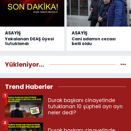
ASAYİŞ
ASAYİŞ
Yakalanan DEAŞ üyesi
Cani adamın cezası
tutuklandı
belli oldu
Yükleniyor...
Trend Haberler
1
Durak başkanı cinayetinde
tutuklanan 10 şüpheli ayrı ayrı
neler dedi?
2
Durak başkanı cinayetinde