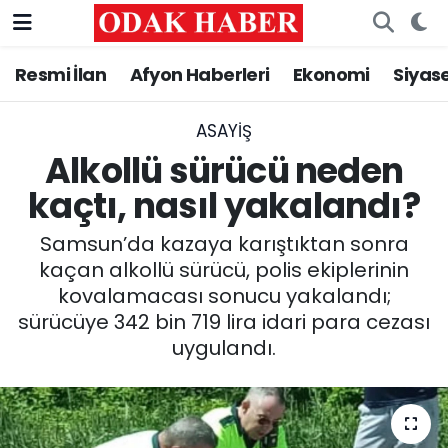
Resmi İlan
Afyon Haberleri
Ekonomi
Siyas
AFYONKARAHİSAR HABERLERİ
Nöbetçi Eczaneler
Resmi İlan
Hava Durumu
ASAYİŞ
Alkollü sürücü neden
ASAYİŞ
Trafik Durumu
kaçtı, nasıl yakalandı?
GÜNCEL
Süper Lig Puan Durumu ve Fikstür
Samsun’da kazaya karıştıktan sonra
kaçan alkollü sürücü, polis ekiplerinin
SİYASET
Tüm Manşetler
kovalamacası sonucu yakalandı;
sürücüye 342 bin 719 lira idari para cezası
EĞİTİM
Son Dakika Haberleri
uygulandı.
MAGAZİN
Haber Arşivi
SAĞLIK