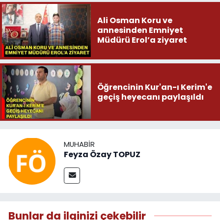
Ali Osman Koru ve
annesinden Emniyet
Müdürü Erol’a ziyaret
Öğrencinin Kur'an-ı Kerim'e
geçiş heyecanı paylaşıldı
MUHABIR
Feyza Özay TOPUZ
Bunlar da ilginizi çekebilir