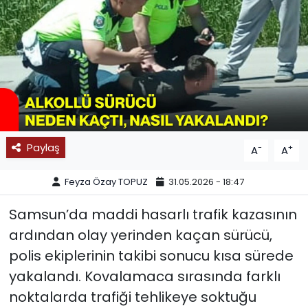
SPOR
11:11 MANŞET
Paylaş
-
+
A
A
Feyza Özay TOPUZ
31.05.2026 - 18:47
Samsun’da maddi hasarlı trafik kazasının
ardından olay yerinden kaçan sürücü,
polis ekiplerinin takibi sonucu kısa sürede
yakalandı. Kovalamaca sırasında farklı
noktalarda trafiği tehlikeye soktuğu