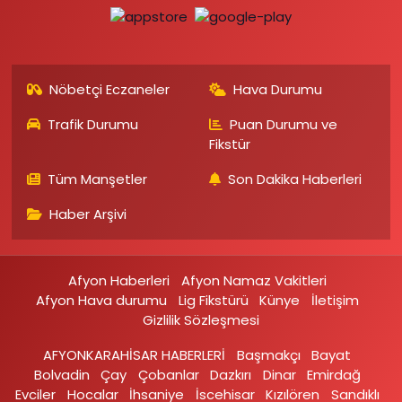
Nöbetçi Eczaneler
Hava Durumu
Trafik Durumu
Puan Durumu ve
Fikstür
Tüm Manşetler
Son Dakika Haberleri
Haber Arşivi
Afyon Haberleri
Afyon Namaz Vakitleri
Afyon Hava durumu
Lig Fikstürü
Künye
İletişim
Gizlilik Sözleşmesi
AFYONKARAHİSAR HABERLERİ
Başmakçı
Bayat
Bolvadin
Çay
Çobanlar
Dazkırı
Dinar
Emirdağ‎
Evciler‎
Hocalar
İhsaniye‎
İscehisar
Kızılören‎
Sandıklı‎