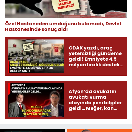
Özel Hastaneden umduğunu bulamadı, Devlet
Hastanesinde sonuç aldı
ODAK yazdı, araç
yetersizliği gündeme
geldi! Emniyete 4,5
milyon liralık destek
çıktı
Afyon’da avukatın
avukatı vurma
olayında yeni bilgiler
geldi... Meğer, kan
donduracak olaylar
olmuş...