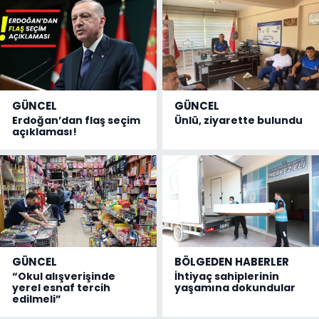
GÜNCEL
GÜNCEL
Erdoğan’dan flaş seçim
Ünlü, ziyarette bulundu
açıklaması!
GÜNCEL
BÖLGEDEN HABERLER
“Okul alışverişinde
İhtiyaç sahiplerinin
yerel esnaf tercih
yaşamına dokundular
edilmeli”