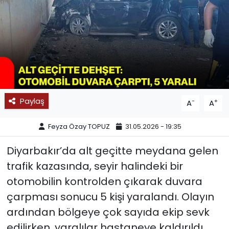
SPOR
11:11 MANŞET
Paylaş
-
+
A
A
Feyza Özay TOPUZ
31.05.2026 - 19:35
Diyarbakır’da alt geçitte meydana gelen
trafik kazasında, seyir halindeki bir
otomobilin kontrolden çıkarak duvara
çarpması sonucu 5 kişi yaralandı. Olayın
ardından bölgeye çok sayıda ekip sevk
edilirken, yaralılar hastaneye kaldırıldı.