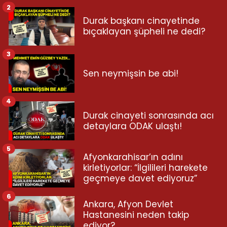
2
Durak başkanı cinayetinde
bıçaklayan şüpheli ne dedi?
3
Sen neymişsin be abi!
4
Durak cinayeti sonrasında acı
detaylara ODAK ulaştı!
5
Afyonkarahisar’ın adını
kirletiyorlar: “İlgilileri harekete
geçmeye davet ediyoruz”
6
Ankara, Afyon Devlet
Hastanesini neden takip
ediyor?