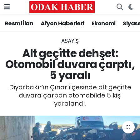
Resmi İlan
Afyon Haberleri
Ekonomi
Siyas
AFYONKARAHİSAR HABERLERİ
Nöbetçi Eczaneler
Resmi İlan
Hava Durumu
ASAYİŞ
Alt geçitte dehşet:
ASAYİŞ
Trafik Durumu
Otomobil duvara çarptı,
5 yaralı
GÜNCEL
Süper Lig Puan Durumu ve Fikstür
Diyarbakır’ın Çınar ilçesinde alt geçitte
SİYASET
Tüm Manşetler
duvara çarpan otomobilde 5 kişi
yaralandı.
EĞİTİM
Son Dakika Haberleri
MAGAZİN
Haber Arşivi
SAĞLIK