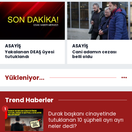
ASAYİŞ
ASAYİŞ
Yakalanan DEAŞ üyesi
Cani adamın cezası
tutuklandı
belli oldu
Yükleniyor...
Trend Haberler
1
Durak başkanı cinayetinde
tutuklanan 10 şüpheli ayrı ayrı
neler dedi?