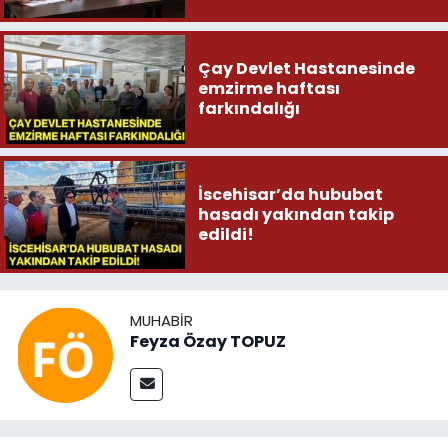
Çay Devlet Hastanesinde
emzirme haftası
farkındalığı
İscehisar’da hububat
hasadı yakından takip
edildi!
MUHABIR
Feyza Özay TOPUZ