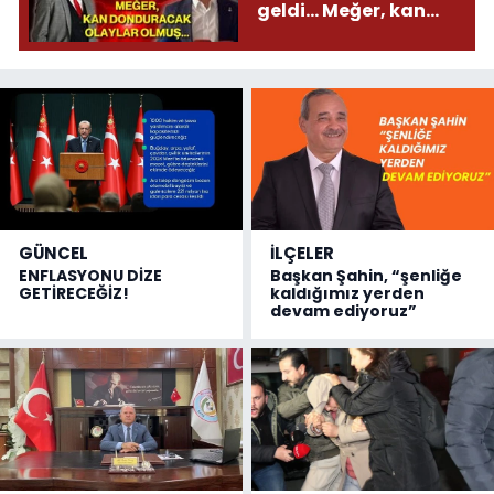
geldi... Meğer, kan
donduracak olaylar
olmuş...
GÜNCEL
İLÇELER
ENFLASYONU DİZE
Başkan Şahin, “şenliğe
GETİRECEĞİZ!
kaldığımız yerden
devam ediyoruz”