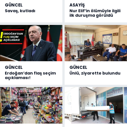
GÜNCEL
ASAYİŞ
Savaş, kutladı
Nur Elif’in ölümüyle ilgili
ilk duruşma görüldü
GÜNCEL
GÜNCEL
Erdoğan’dan flaş seçim
Ünlü, ziyarette bulundu
açıklaması!