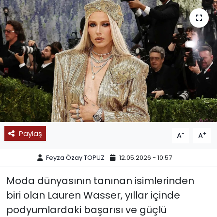
SPOR
11:11 MANŞET
Paylaş
-
+
A
A
Feyza Özay TOPUZ
12.05.2026 - 10:57
Moda dünyasının tanınan isimlerinden
biri olan Lauren Wasser, yıllar içinde
podyumlardaki başarısı ve güçlü