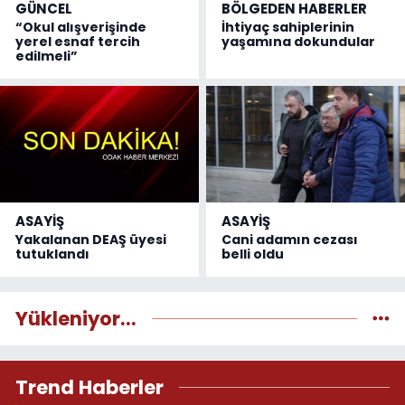
GÜNCEL
BÖLGEDEN HABERLER
“Okul alışverişinde
İhtiyaç sahiplerinin
yerel esnaf tercih
yaşamına dokundular
edilmeli”
ASAYİŞ
ASAYİŞ
Yakalanan DEAŞ üyesi
Cani adamın cezası
tutuklandı
belli oldu
Yükleniyor...
Trend Haberler