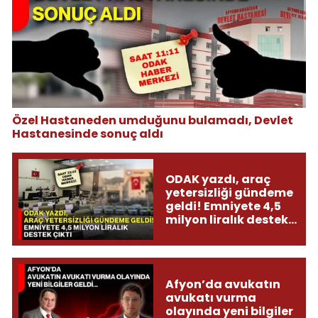
Özel Hastaneden umduğunu bulamadı, Devlet
Hastanesinde sonuç aldı
ODAK yazdı, araç
yetersizliği gündeme
geldi! Emniyete 4,5
milyon liralık destek
çıktı
Afyon’da avukatın
avukatı vurma
olayında yeni bilgiler