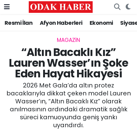
Resmi İlan
Afyon Haberleri
Ekonomi
Siyas
AFYONKARAHİSAR HABERLERİ
Nöbetçi Eczaneler
Resmi İlan
Hava Durumu
MAGAZİN
“Altın Bacaklı Kız”
ASAYİŞ
Trafik Durumu
Lauren Wasser’ın Şoke
Eden Hayat Hikayesi
GÜNCEL
Süper Lig Puan Durumu ve Fikstür
2026 Met Gala’da altın protez
SİYASET
Tüm Manşetler
bacaklarıyla dikkat çeken model Lauren
Wasser’ın, “Altın Bacaklı Kız” olarak
EĞİTİM
Son Dakika Haberleri
anılmasının ardındaki dramatik sağlık
süreci kamuoyunda geniş yankı
MAGAZİN
Haber Arşivi
uyandırdı.
SAĞLIK