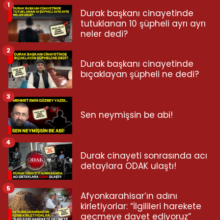
1
Durak başkanı cinayetinde
tutuklanan 10 şüpheli ayrı ayrı
neler dedi?
2
Durak başkanı cinayetinde
bıçaklayan şüpheli ne dedi?
3
Sen neymişsin be abi!
4
Durak cinayeti sonrasında acı
detaylara ODAK ulaştı!
5
Afyonkarahisar’ın adını
kirletiyorlar: “İlgilileri harekete
geçmeye davet ediyoruz”