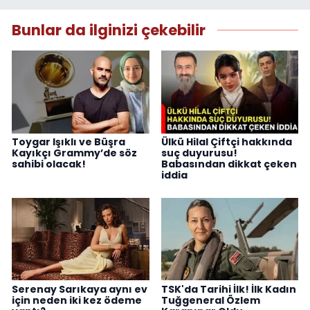
Bunlar da ilginizi çekebilir
Toygar Işıklı ve Büşra
Ülkü Hilal Çiftçi hakkında
Kayıkçı Grammy’de söz
suç duyurusu!
sahibi olacak!
Babasından dikkat çeken
iddia
Serenay Sarıkaya aynı ev
TSK'da Tarihi İlk! İlk Kadın
için neden iki kez ödeme
Tuğgeneral Özlem