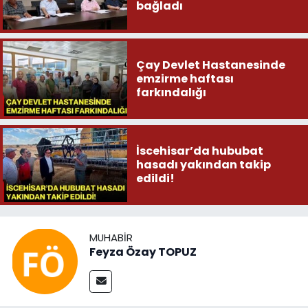
bağladı
Çay Devlet Hastanesinde
emzirme haftası
farkındalığı
İscehisar’da hububat
hasadı yakından takip
edildi!
MUHABIR
Feyza Özay TOPUZ