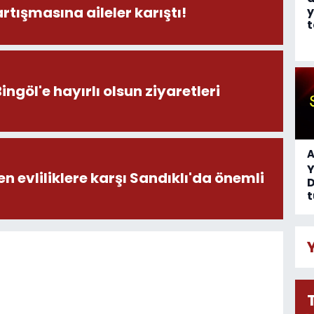
rtışmasına aileler karıştı!
y
t
öl'e hayırlı olsun ziyaretleri
A
en evliliklere karşı Sandıklı'da önemli
D
t