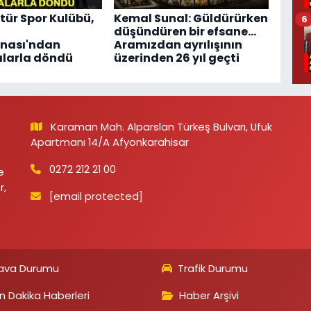
ltür Spor Kulübü,
Kemal Sunal: Güldürürken
6
düşündüren bir efsane…
nası'ndan
Aramızdan ayrılışının
larla döndü
üzerinden 26 yıl geçti
Karaman Mah. Alparslan Türkeş Bulvarı, Ufuk
Apartmanı 14/A Afyonkarahisar
0272 212 21 00
e
r,
[email protected]
ava Durumu
Trafik Durumu
n Dakika Haberleri
Haber Arşivi