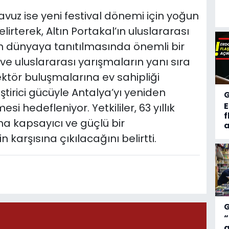
avuz ise yeni festival dönemi için yoğun
belirterek, Altın Portakal’ın uluslararası
n dünyaya tanıtılmasında önemli bir
l ve uluslararası yarışmaların yanı sıra
sektör buluşmalarına ev sahipliği
ştirici gücüyle Antalya’yı yeniden
i hedefleniyor. Yetkililer, 63 yıllık
f
ha kapsayıcı ve güçlü bir
a
karşısına çıkılacağını belirtti.
“
a