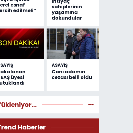
İhtiyaç
erel esnaf
sahiplerinin
ercih edilmeli”
yaşamına
dokundular
SAYİŞ
ASAYİŞ
Yakalanan
Cani adamın
EAŞ üyesi
cezası belli oldu
utuklandı
Yükleniyor...
Trend Haberler