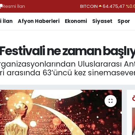
Resmi İlan
DOLAR
47,5971
%0.
EURO
55,1336
%0.
 İlan
Afyon Haberleri
Ekonomi
Siyaset
Spor
STERLİN
64,2534
%0.
GRAM ALTIN
6527.85
%0.
 Festivali ne zaman başlı
BİST100
13.703
BITCOIN
64.475,47
%0.
rganizasyonlarından Uluslararası Ant
leri arasında 63’üncü kez sinemaseve