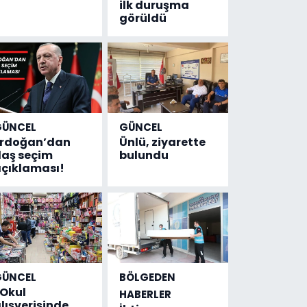
ilk duruşma
görüldü
GÜNCEL
GÜNCEL
Erdoğan’dan
Ünlü, ziyarette
laş seçim
bulundu
çıklaması!
GÜNCEL
BÖLGEDEN
Okul
HABERLER
lışverişinde