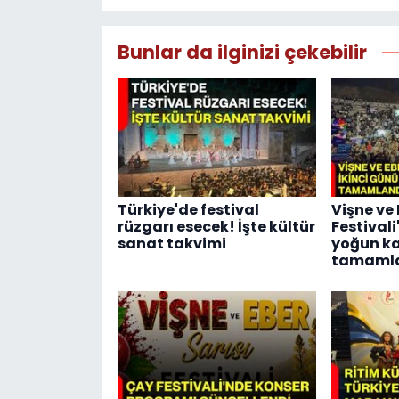
Bunlar da ilginizi çekebilir
Türkiye'de festival
Vişne ve 
rüzgarı esecek! İşte kültür
Festivali
sanat takvimi
yoğun ka
tamaml