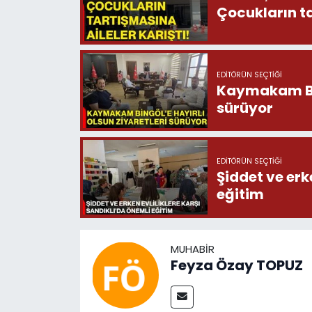
Çocukların ta
EDITÖRÜN SEÇTIĞI
Kaymakam Bing
sürüyor
EDITÖRÜN SEÇTIĞI
Şiddet ve erk
eğitim
MUHABIR
Feyza Özay TOPUZ