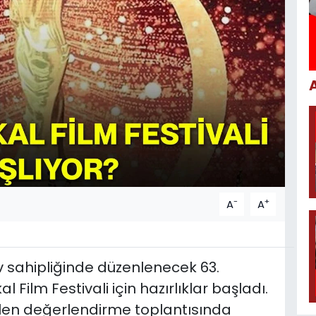
-
+
A
A
v sahipliğinde düzenlenecek 63.
l Film Festivali için hazırlıklar başladı.
ilen değerlendirme toplantısında