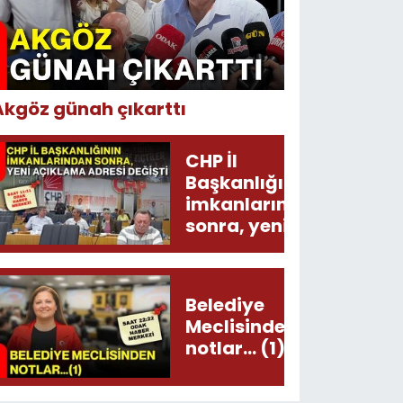
Akgöz günah çıkarttı
CHP İl
Başkanlığının
imkanlarından
sonra, yeni
açıklama
adresi değişti!
Belediye
Meclisinden
notlar... (1)