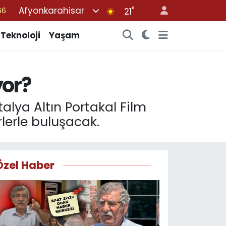
Afyonkarahisar
°
05
21
18
Teknoloji
Yaşam
22
54
yor?
%0
66
alya Altın Portakal Film
rlerle buluşacak.
Özel Haber