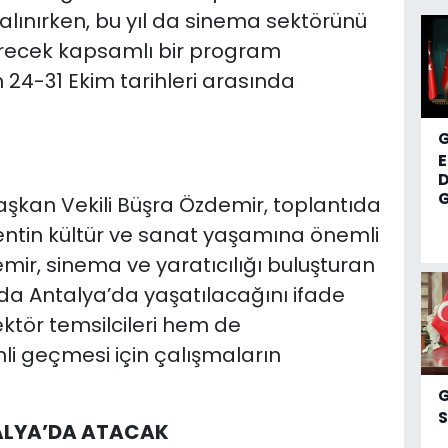
alınırken, bu yıl da sinema sektörünü
tirecek kapsamlı bir program
in 24-31 Ekim tarihleri arasında
D
G
aşkan Vekili Büşra Özdemir, toplantıda
entin kültür ve sanat yaşamına önemli
emir, sinema ve yaratıcılığı buluşturan
l da Antalya’da yaşatılacağını ifade
tör temsilcileri hem de
li geçmesi için çalışmaların
S
TALYA’DA ATACAK