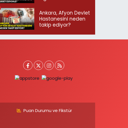
geçmeye davet
ediyoruz”
Ankara, Afyon Devlet
Hastanesini neden
takip ediyor?
Puan Durumu ve Fikstür