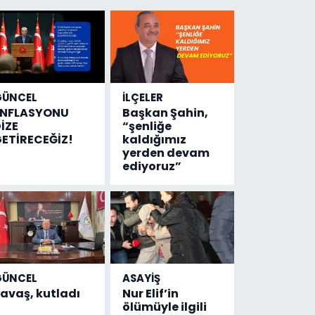
GÜNCEL
İLÇELER
ENFLASYONU
Başkan Şahin,
İZE
“şenliğe
ETİRECEĞİZ!
kaldığımız
yerden devam
ediyoruz”
GÜNCEL
ASAYİŞ
avaş, kutladı
Nur Elif’in
ölümüyle ilgili