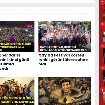
1
2
3
Eber Sarısı
Çay'da Festival Korteji
'nin ikinci günü
renkli görüntülere sahne
tılımla
oldu
4
andı
5