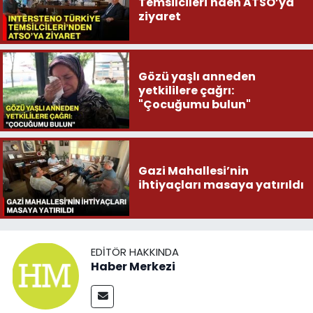
Temsilcileri'nden ATSO’ya
ziyaret
Gözü yaşlı anneden
yetkililere çağrı:
"Çocuğumu bulun"
Gazi Mahallesi’nin
ihtiyaçları masaya yatırıldı
EDITÖR HAKKINDA
Haber Merkezi