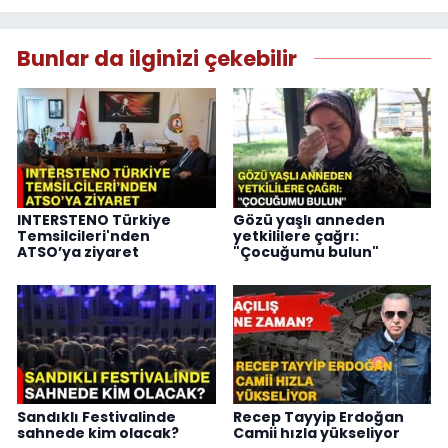
Bunlar da ilginizi çekebilir
INTERSTENO Türkiye
Gözü yaşlı anneden
Temsilcileri'nden
yetkililere çağrı:
ATSO’ya ziyaret
"Çocuğumu bulun"
Sandıklı Festivalinde
Recep Tayyip Erdoğan
sahnede kim olacak?
Camii hızla yükseliyor