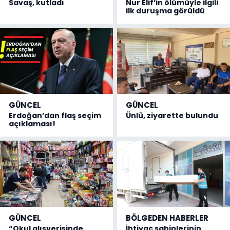
Savaş, kutladı
Nur Elif’in ölümüyle ilgili
ilk duruşma görüldü
GÜNCEL
GÜNCEL
Erdoğan’dan flaş seçim
Ünlü, ziyarette bulundu
açıklaması!
GÜNCEL
BÖLGEDEN HABERLER
“Okul alışverişinde
İhtiyaç sahiplerinin