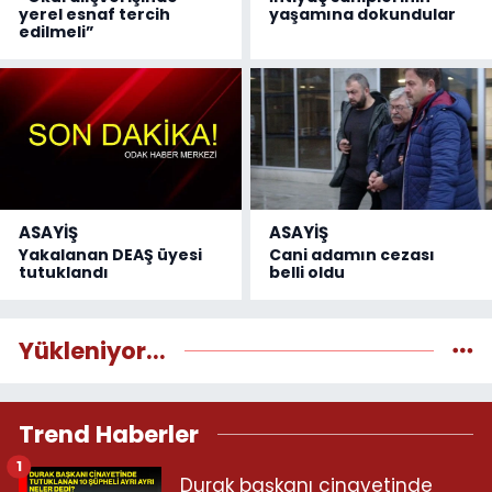
yerel esnaf tercih
yaşamına dokundular
edilmeli”
ASAYİŞ
ASAYİŞ
Yakalanan DEAŞ üyesi
Cani adamın cezası
tutuklandı
belli oldu
Yükleniyor...
Trend Haberler
1
Durak başkanı cinayetinde