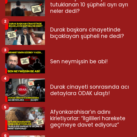
tutuklanan 10 şüpheli ayrı ayrı
neler dedi?
2
Durak başkanı cinayetinde
bıçaklayan şüpheli ne dedi?
3
Sen neymişsin be abi!
4
Durak cinayeti sonrasında acı
detaylara ODAK ulaştı!
5
Afyonkarahisar’ın adını
kirletiyorlar: “İlgilileri harekete
geçmeye davet ediyoruz”
6