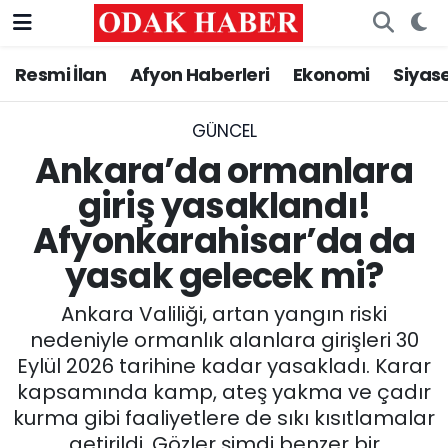
Resmi İlan
Afyon Haberleri
Ekonomi
Siyas
AFYONKARAHİSAR HABERLERİ
Nöbetçi Eczaneler
Resmi İlan
Hava Durumu
GÜNCEL
Ankara’da ormanlara
ASAYİŞ
Trafik Durumu
giriş yasaklandı!
Afyonkarahisar’da da
GÜNCEL
Süper Lig Puan Durumu ve Fikstür
yasak gelecek mi?
SİYASET
Tüm Manşetler
Ankara Valiliği, artan yangın riski
EĞİTİM
Son Dakika Haberleri
nedeniyle ormanlık alanlara girişleri 30
Eylül 2026 tarihine kadar yasakladı. Karar
MAGAZİN
Haber Arşivi
kapsamında kamp, ateş yakma ve çadır
kurma gibi faaliyetlere de sıkı kısıtlamalar
SAĞLIK
getirildi. Gözler şimdi benzer bir