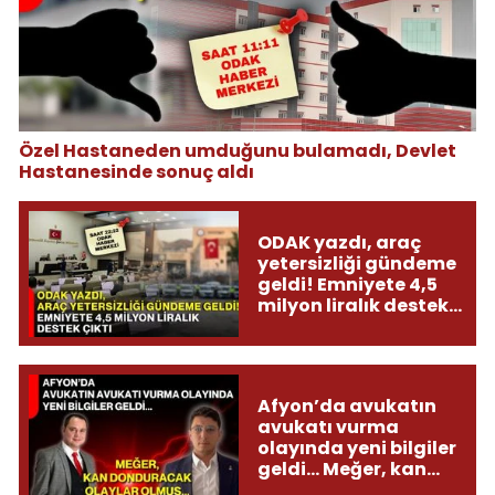
Özel Hastaneden umduğunu bulamadı, Devlet
Hastanesinde sonuç aldı
ODAK yazdı, araç
yetersizliği gündeme
geldi! Emniyete 4,5
milyon liralık destek
çıktı
Afyon’da avukatın
avukatı vurma
olayında yeni bilgiler
geldi... Meğer, kan
donduracak olaylar