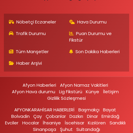
Nöbetçi Eczaneler
Hava Durumu
Trafik Durumu
Puan Durumu ve
Fikstür
Tüm Manşetler
Son Dakika Haberleri
Haber Arşivi
Afyon Haberleri
Afyon Namaz Vakitleri
Afyon Hava durumu
Lig Fikstürü
Künye
İletişim
Gizlilik Sözleşmesi
AFYONKARAHİSAR HABERLERİ
Başmakçı
Bayat
Bolvadin
Çay
Çobanlar
Dazkırı
Dinar
Emirdağ‎
Evciler‎
Hocalar
İhsaniye‎
İscehisar
Kızılören‎
Sandıklı‎
Sinanpaşa
Şuhut
Sultandağı