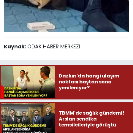
Kaynak:
ODAK HABER MERKEZİ
Dazkırı'da hangi ulaşım
noktası baştan sona
yenileniyor?
TBMM'de sağlık gündemi!
Arslan sendika
temsilcileriyle görüştü