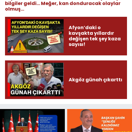
bilgiler geldi... Meğer, kan donduracak olaylar
olmuş...
Afyon’daki o
kavşakta yıllardır
değişen tek şey kaza
sayısı!
Akgöz günah çıkarttı