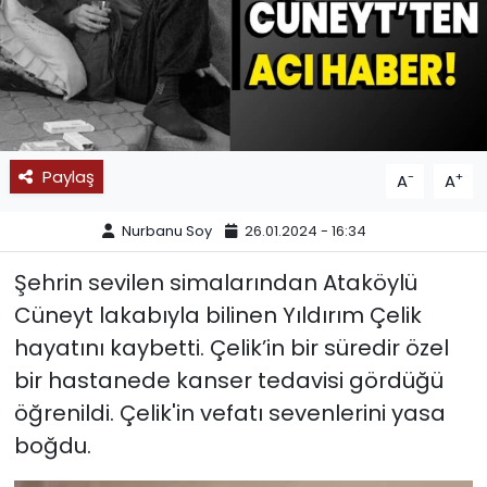
SPOR
11:11 MANŞET
Paylaş
-
+
A
A
Nurbanu Soy
26.01.2024 - 16:34
Şehrin sevilen simalarından Ataköylü
Cüneyt lakabıyla bilinen Yıldırım Çelik
hayatını kaybetti. Çelik’in bir süredir özel
bir hastanede kanser tedavisi gördüğü
öğrenildi. Çelik'in vefatı sevenlerini yasa
boğdu.