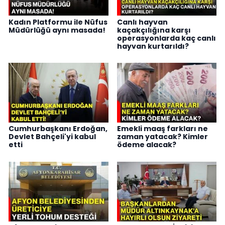
Kadın Platformu ile Nüfus
Canlı hayvan
Müdürlüğü aynı masada!
kaçakçılığına karşı
operasyonlarda kaç canlı
hayvan kurtarıldı?
Cumhurbaşkanı Erdoğan,
Emekli maaş farkları ne
Devlet Bahçeli'yi kabul
zaman yatacak? Kimler
etti
ödeme alacak?