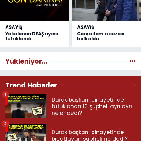
ASAYİŞ
ASAYİŞ
Yakalanan DEAŞ üyesi
Cani adamın cezası
tutuklandı
belli oldu
Yükleniyor...
Trend Haberler
1
Durak başkanı cinayetinde
tutuklanan 10 şüpheli ayrı ayrı
neler dedi?
2
Durak başkanı cinayetinde
bıçaklayan şüpheli ne dedi?