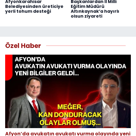
Afyonkarahisar
Başkanlardan İl Milli
Belediyesinden üreticiye
Eğitim Müdürü
yerli tohum desteği
Altınkaynak’a hayırlı
olsun ziyareti
Özel Haber
Afyon’da avukatın avukatı vurma olayında yeni