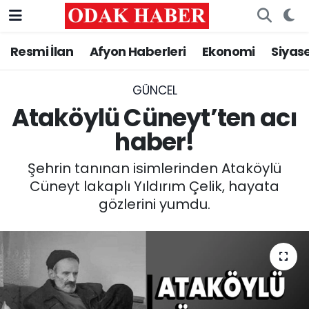
Resmi İlan
Afyon Haberleri
Ekonomi
Siyas
AFYONKARAHİSAR HABERLERİ
Nöbetçi Eczaneler
Resmi İlan
Hava Durumu
GÜNCEL
Ataköylü Cüneyt’ten acı
ASAYİŞ
Trafik Durumu
haber!
GÜNCEL
Süper Lig Puan Durumu ve Fikstür
Şehrin tanınan isimlerinden Ataköylü
Cüneyt lakaplı Yıldırım Çelik, hayata
SİYASET
Tüm Manşetler
gözlerini yumdu.
EĞİTİM
Son Dakika Haberleri
MAGAZİN
Haber Arşivi
SAĞLIK