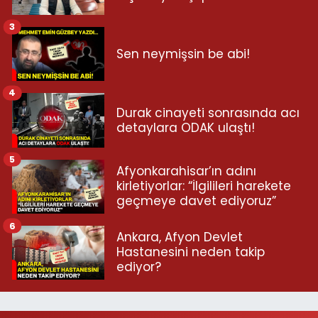
3
Sen neymişsin be abi!
4
Durak cinayeti sonrasında acı
detaylara ODAK ulaştı!
5
Afyonkarahisar’ın adını
kirletiyorlar: “İlgilileri harekete
geçmeye davet ediyoruz”
6
Ankara, Afyon Devlet
Hastanesini neden takip
ediyor?