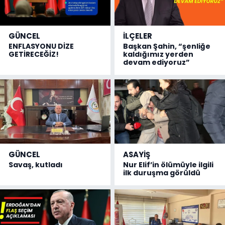
GÜNCEL
İLÇELER
ENFLASYONU DİZE
Başkan Şahin, “şenliğe
GETİRECEĞİZ!
kaldığımız yerden
devam ediyoruz”
GÜNCEL
ASAYİŞ
Savaş, kutladı
Nur Elif’in ölümüyle ilgili
ilk duruşma görüldü