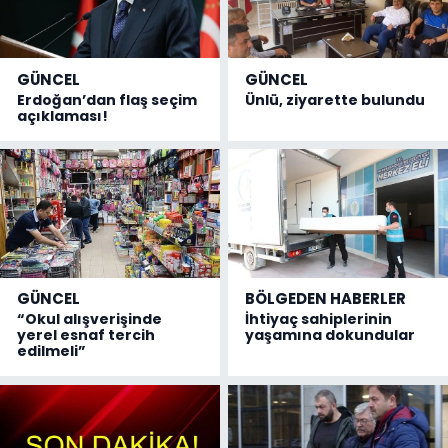
GÜNCEL
GÜNCEL
Erdoğan’dan flaş seçim
Ünlü, ziyarette bulundu
açıklaması!
GÜNCEL
BÖLGEDEN HABERLER
“Okul alışverişinde
İhtiyaç sahiplerinin
yerel esnaf tercih
yaşamına dokundular
edilmeli”