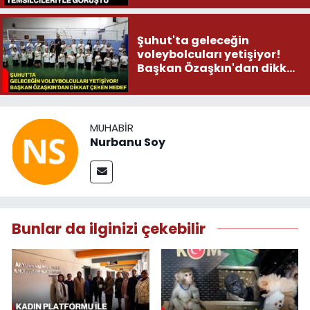
Şuhut'ta geleceğin
voleybolcuları yetişiyor!
Başkan Özaşkın'dan dikkat
çeken hedef
MUHABIR
Nurbanu Soy
Bunlar da ilginizi çekebilir