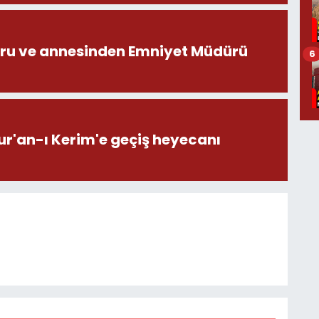
ru ve annesinden Emniyet Müdürü
6
ur'an-ı Kerim'e geçiş heyecanı