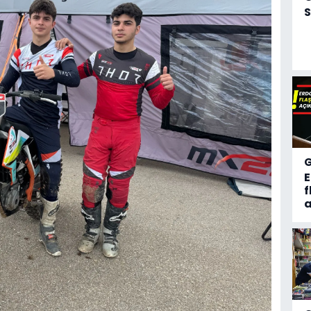
S
f
a