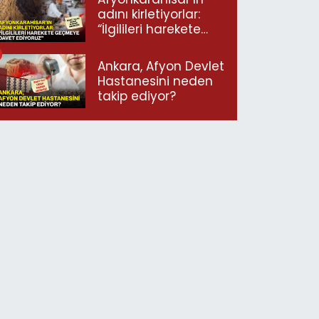
adını kirletiyorlar:
“İlgilileri harekete
geçmeye davet
ediyoruz”
Ankara, Afyon Devlet
Hastanesini neden
takip ediyor?