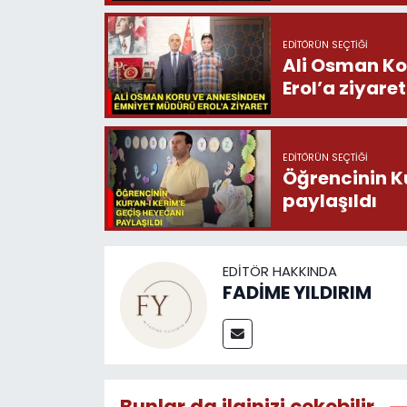
EDITÖRÜN SEÇTIĞI
Ali Osman Ko
Erol’a ziyaret
EDITÖRÜN SEÇTIĞI
Öğrencinin K
paylaşıldı
EDITÖR HAKKINDA
FADİME YILDIRIM
Bunlar da ilginizi çekebilir