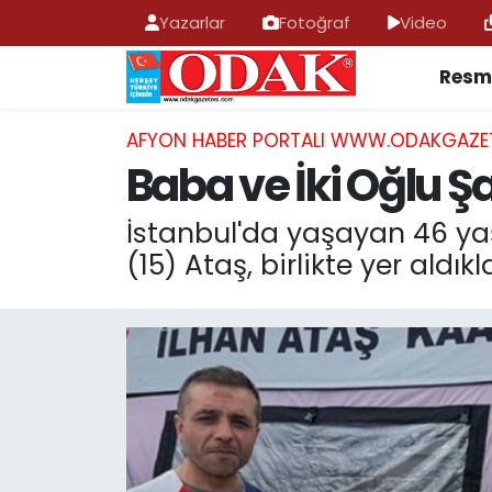
Yazarlar
Fotoğraf
Video
Resmi
AFYONKARAHİSAR HABERLERİ
Nöbetçi Eczaneler
Resmi İlan
Hava Durumu
AFYON HABER PORTALI WWW.ODAKGAZE
Baba ve İki Oğlu Ş
ASAYİŞ
Trafik Durumu
İstanbul'da yaşayan 46 yaş
GÜNCEL
Süper Lig Puan Durumu ve Fikstür
(15) Ataş, birlikte yer aldı
SİYASET
Tüm Manşetler
EĞİTİM
Son Dakika Haberleri
MAGAZİN
Haber Arşivi
SAĞLIK