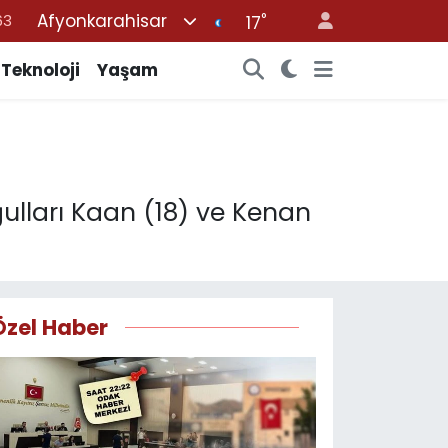
Afyonkarahisar
°
16
17
02
Teknoloji
Yaşam
07
45
70
63
ulları Kaan (18) ve Kenan
Özel Haber