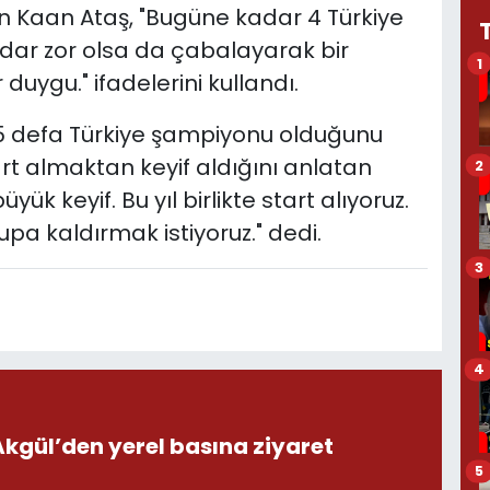
 Kaan Ataş, "Bugüne kadar 4 Türkiye
dar zor olsa da çabalayarak bir
1
duygu." ifadelerini kullandı.
5 defa Türkiye şampiyonu olduğunu
art almaktan keyif aldığını anlatan
2
k keyif. Bu yıl birlikte start alıyoruz.
pa kaldırmak istiyoruz." dedi.
3
4
ül’den yerel basına ziyaret
5