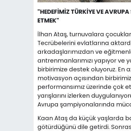
"HEDEFİMİZ TÜRKİYE VE AVRUP
ETMEK"
İlhan Ataş, turnuvalara çocuklarıy
Tecrübelerini evlatlarına aktard
arkadaşlarımızdan ve eğitmenler
antrenmanlarımızı yapıyor ve ya
birbirimize destek oluyoruz. En 
motivasyon açısından birbirimize
performansımız üzerinde çok etki
yarışlarını izlerken duygulanıyo
Avrupa şampiyonalarında mücad
Kaan Ataş da küçük yaşlarda bab
götürdüğünü dile getirdi. Sonr