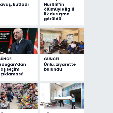
avaş, kutladı
Nur Elif’in
ölümüyle ilgili
ilk duruşma
görüldü
GÜNCEL
GÜNCEL
Erdoğan’dan
Ünlü, ziyarette
laş seçim
bulundu
çıklaması!