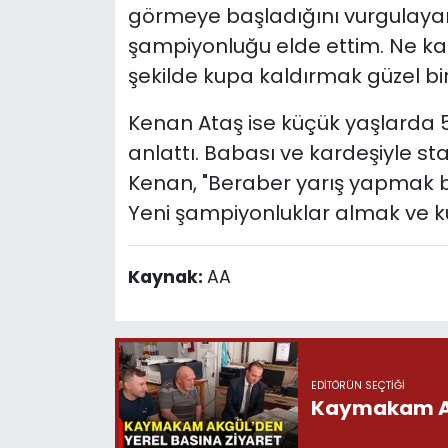
görmeye başladığını vurgulayan
şampiyonluğu elde ettim. Ne ka
şekilde kupa kaldırmak güzel bir 
Kenan Ataş ise küçük yaşlarda 
anlattı. Babası ve kardeşiyle st
Kenan, "Beraber yarış yapmak büyü
Yeni şampiyonluklar almak ve ku
Kaynak:
AA
EDITÖRÜN SEÇTIĞI
Kaymakam Akg