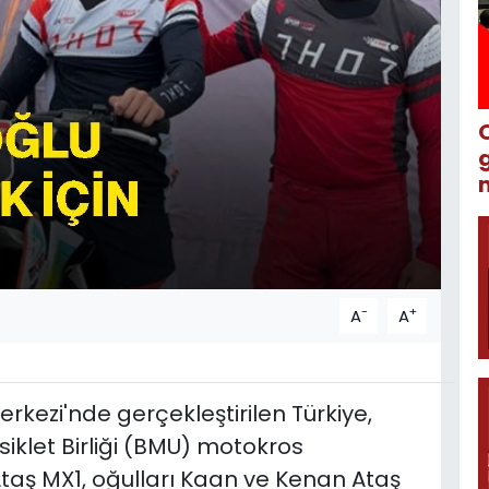
m
-
+
A
A
kezi'nde gerçekleştirilen Türkiye,
klet Birliği (BMU) motokros
taş MX1, oğulları Kaan ve Kenan Ataş