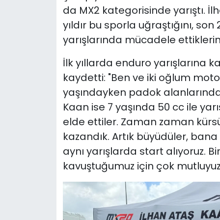
da MX2 kategorisinde yarıştı. İl
yıldır bu sporla uğraştığını, son
yarışlarında mücadele ettiklerini
İlk yıllarda enduro yarışlarına kat
kaydetti: "Ben ve iki oğlum moto
yaşındayken padok alanlarında d
Kaan ise 7 yaşında 50 cc ile yar
elde ettiler. Zaman zaman kürsüy
kazandık. Artık büyüdüler, bana
aynı yarışlarda start alıyoruz. B
kavuştuğumuz için çok mutluyuz