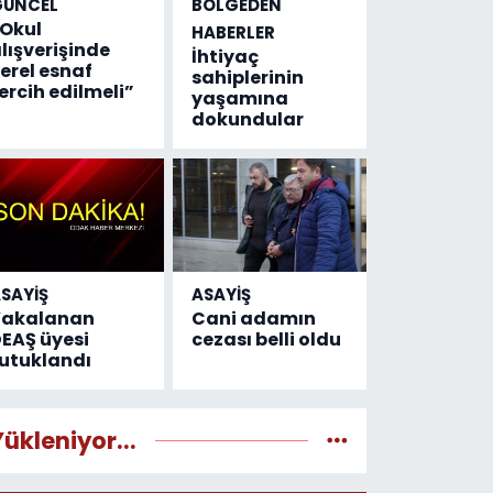
GÜNCEL
BÖLGEDEN
Okul
HABERLER
lışverişinde
İhtiyaç
erel esnaf
sahiplerinin
ercih edilmeli”
yaşamına
dokundular
SAYİŞ
ASAYİŞ
Yakalanan
Cani adamın
EAŞ üyesi
cezası belli oldu
utuklandı
Yükleniyor...