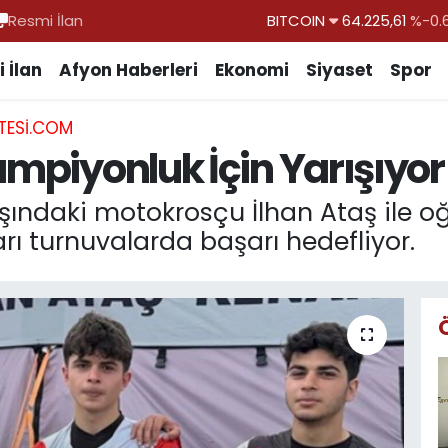
Resmi İlan
DOLAR
47,7143
%0.
EURO
55,0317
%-0.
 İlan
Afyon Haberleri
Ekonomi
Siyaset
Spor
STERLİN
64,2463
%0.
TESI.COM
GRAM ALTIN
6510.40
%0.
ampiyonluk İçin Yarışıyor
BİST100
13.799
%
BITCOIN
64.225,61
%-0.
ındaki motokrosçu İlhan Ataş ile oğ
kları turnuvalarda başarı hedefliyor.