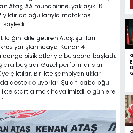
han Ataş, AA muhabirine, yaklaşık 16
 2 yıldır da oğullarıyla motokros
 söyledi.
ıldığını dile getiren Ataş, şunları
kros yarışlarındayız. Kenan 4
enge bisikletleriyle bu spora başladı.
ışlara başladı. Güzel performanslar
D
e çıktılar. Birlikte şampiyonluklar
G
 da destek oluyorlar. Şu an baba oğul
irlikte start almak hayalimizdi, o günlere
."