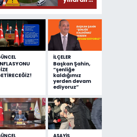
olmuş...
değişen
tek şey
kaza
sayısı!
GÜNCEL
İLÇELER
ENFLASYONU
Başkan Şahin,
İZE
“şenliğe
ETİRECEĞİZ!
kaldığımız
yerden devam
ediyoruz”
GÜNCEL
ASAYİŞ