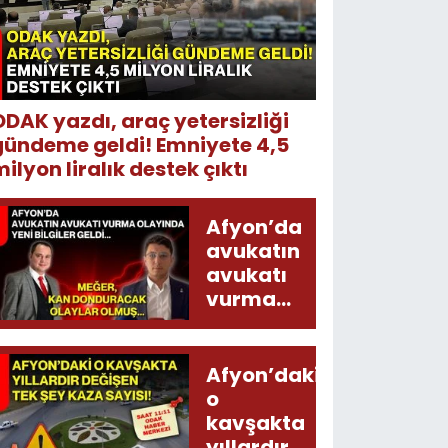
ODAK yazdı, araç yetersizliği
gündeme geldi! Emniyete 4,5
ilyon liralık destek çıktı
Afyon’da
avukatın
avukatı
vurma
olayında
yeni bilgiler
geldi...
Afyon’daki
Meğer, kan
o
donduracak
kavşakta
olaylar
yıllardır