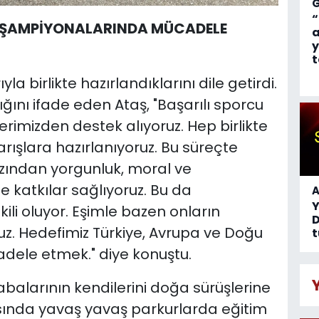
“
A ŞAMPİYONALARINDA MÜCADELE
a
y
t
la birlikte hazırlandıklarını dile getirdi.
ığını ifade eden Ataş, "Başarılı sporcu
imizden destek alıyoruz. Hep birlikte
rışlara hazırlanıyoruz. Bu süreçte
azından yorgunluk, moral ve
 katkılar sağlıyoruz. Bu da
A
li oluyor. Eşimle bazen onların
D
ruz. Hedefimiz Türkiye, Avrupa ve Doğu
t
ele etmek." diye konuştu.
alarının kendilerini doğa sürüşlerine
asında yavaş yavaş parkurlarda eğitim