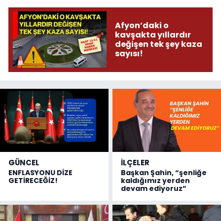
Afyon’daki o
kavşakta yıllardır
değişen tek şey kaza
sayısı!
GÜNCEL
İLÇELER
ENFLASYONU DİZE
Başkan Şahin, “şenliğe
GETİRECEĞİZ!
kaldığımız yerden
devam ediyoruz”