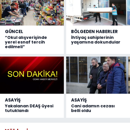
GÜNCEL
BÖLGEDEN HABERLER
“Okul alışverişinde
İhtiyaç sahiplerinin
yerel esnaf tercih
yaşamına dokundular
edilmeli”
ASAYİŞ
ASAYİŞ
Yakalanan DEAŞ üyesi
Cani adamın cezası
tutuklandı
belli oldu