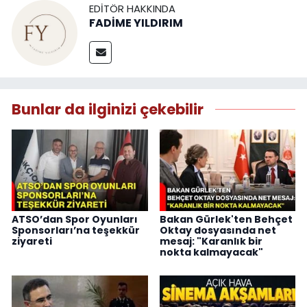
EDITÖR HAKKINDA
FADİME YILDIRIM
Bunlar da ilginizi çekebilir
ATSO’dan Spor Oyunları
Bakan Gürlek'ten Behçet
Sponsorları’na teşekkür
Oktay dosyasında net
ziyareti
mesaj: "Karanlık bir
nokta kalmayacak"