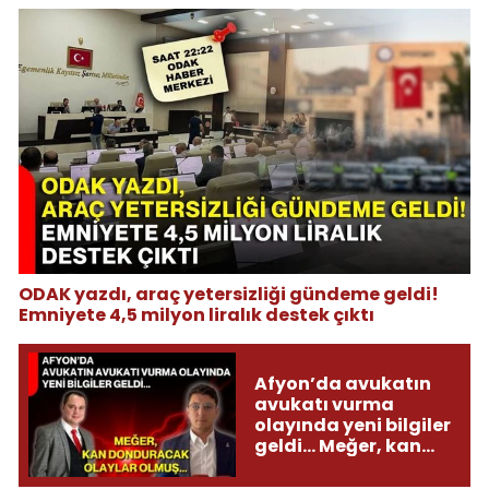
ODAK yazdı, araç yetersizliği gündeme geldi!
Emniyete 4,5 milyon liralık destek çıktı
Afyon’da avukatın
avukatı vurma
olayında yeni bilgiler
geldi... Meğer, kan
donduracak olaylar
olmuş...