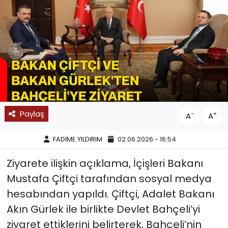
SPOR
11:11 MANŞET
Paylaş
-
+
A
A
FADİME YILDIRIM
02.06.2026 - 16:54
Ziyarete ilişkin açıklama, İçişleri Bakanı
Mustafa Çiftçi tarafından sosyal medya
hesabından yapıldı. Çiftçi, Adalet Bakanı
Akın Gürlek ile birlikte Devlet Bahçeli’yi
ziyaret ettiklerini belirterek, Bahçeli’nin