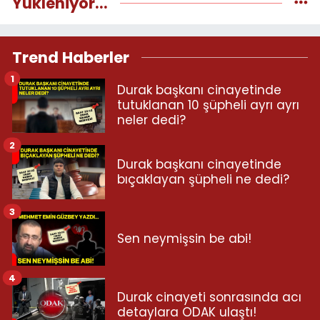
Yükleniyor...
Trend Haberler
1
Durak başkanı cinayetinde
tutuklanan 10 şüpheli ayrı ayrı
neler dedi?
2
Durak başkanı cinayetinde
bıçaklayan şüpheli ne dedi?
3
Sen neymişsin be abi!
4
Durak cinayeti sonrasında acı
detaylara ODAK ulaştı!