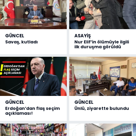
GÜNCEL
ASAYİŞ
Savaş, kutladı
Nur Elif’in ölümüyle ilgili
ilk duruşma görüldü
GÜNCEL
GÜNCEL
Erdoğan’dan flaş seçim
Ünlü, ziyarette bulundu
açıklaması!