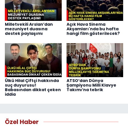
Milletvekili Arslan’dan
Açık Hava Sinema
mezuniyet duasına
Akşamları'nda bu hafta
destek paylaşımı
hangi film gösterilecek?
Ülkü Hilal Çiftçi hakkında
ATSO’dan Dünya
suç duyurusu!
Şampiyonu Milli Klavye
Babasından dikkat çeken
Takımı’na tebrik
iddia
Özel Haber