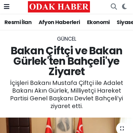
Resmi İlan
Afyon Haberleri
Ekonomi
Siyas
AFYONKARAHİSAR HABERLERİ
Nöbetçi Eczaneler
Resmi İlan
Hava Durumu
GÜNCEL
Bakan Çiftçi ve Bakan
ASAYİŞ
Trafik Durumu
Gürlek'ten Bahçeli'ye
Ziyaret
GÜNCEL
Süper Lig Puan Durumu ve Fikstür
İçişleri Bakanı Mustafa Çiftçi ile Adalet
SİYASET
Tüm Manşetler
Bakanı Akın Gürlek, Milliyetçi Hareket
Partisi Genel Başkanı Devlet Bahçeli’yi
EĞİTİM
Son Dakika Haberleri
ziyaret etti.
MAGAZİN
Haber Arşivi
SAĞLIK