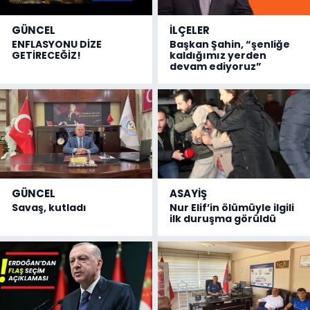
GÜNCEL
İLÇELER
ENFLASYONU DİZE
Başkan Şahin, “şenliğe
GETİRECEĞİZ!
kaldığımız yerden
devam ediyoruz”
GÜNCEL
ASAYİŞ
Savaş, kutladı
Nur Elif’in ölümüyle ilgili
ilk duruşma görüldü