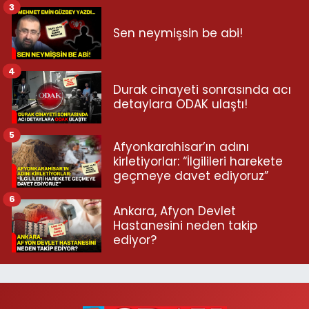
3
Sen neymişsin be abi!
4
Durak cinayeti sonrasında acı
detaylara ODAK ulaştı!
5
Afyonkarahisar’ın adını
kirletiyorlar: “İlgilileri harekete
geçmeye davet ediyoruz”
6
Ankara, Afyon Devlet
Hastanesini neden takip
ediyor?