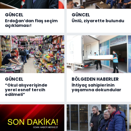
GÜNCEL
GÜNCEL
Erdoğan’dan flaş seçim
Ünlü, ziyarette bulundu
açıklaması!
GÜNCEL
BÖLGEDEN HABERLER
“Okul alışverişinde
İhtiyaç sahiplerinin
yerel esnaf tercih
yaşamına dokundular
edilmeli”