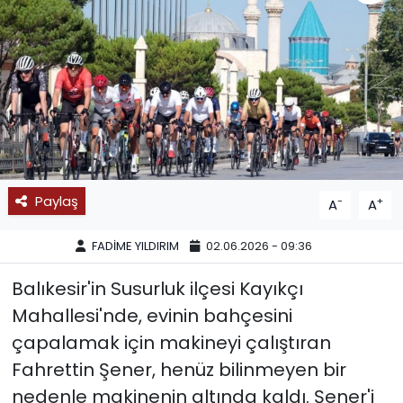
SPOR
11:11 MANŞET
Paylaş
-
+
A
A
FADİME YILDIRIM
02.06.2026 - 09:36
Balıkesir'in Susurluk ilçesi Kayıkçı
Mahallesi'nde, evinin bahçesini
çapalamak için makineyi çalıştıran
Fahrettin Şener, henüz bilinmeyen bir
nedenle makinenin altında kaldı. Şener'i