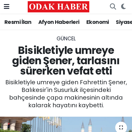
Resmi İlan
Afyon Haberleri
Ekonomi
Siyas
AFYONKARAHİSAR HABERLERİ
Nöbetçi Eczaneler
Resmi İlan
Hava Durumu
GÜNCEL
Bisikletiyle umreye
ASAYİŞ
Trafik Durumu
giden Şener, tarlasını
sürerken vefat etti
GÜNCEL
Süper Lig Puan Durumu ve Fikstür
Bisikletiyle umreye giden Fahrettin Şener,
SİYASET
Tüm Manşetler
Balıkesir'in Susurluk ilçesindeki
bahçesinde çapa makinesinin altında
EĞİTİM
Son Dakika Haberleri
kalarak hayatını kaybetti.
MAGAZİN
Haber Arşivi
SAĞLIK