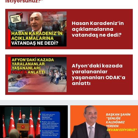
istiyorsunuz?”
Hasan Karadeniz’in
açıklamalarına
vatandaş ne dedi?
Afyon’daki kazada
yaralananlar
yaşananları ODAK’a
anlattı