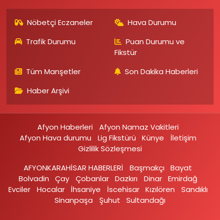
Nöbetçi Eczaneler
Hava Durumu
Trafik Durumu
Puan Durumu ve
Fikstür
Tüm Manşetler
Son Dakika Haberleri
Haber Arşivi
Afyon Haberleri
Afyon Namaz Vakitleri
Afyon Hava durumu
Lig Fikstürü
Künye
İletişim
Gizlilik Sözleşmesi
AFYONKARAHİSAR HABERLERİ
Başmakçı
Bayat
Bolvadin
Çay
Çobanlar
Dazkırı
Dinar
Emirdağ‎
Evciler‎
Hocalar
İhsaniye‎
İscehisar
Kızılören‎
Sandıklı‎
Sinanpaşa
Şuhut
Sultandağı