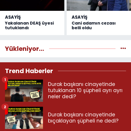
ASAYİŞ
ASAYİŞ
Yakalanan DEAŞ üyesi
Cani adamın cezası
tutuklandı
belli oldu
Yükleniyor...
Trend Haberler
1
Durak başkanı cinayetinde
tutuklanan 10 şüpheli ayrı ayrı
neler dedi?
2
Durak başkanı cinayetinde
bıçaklayan şüpheli ne dedi?